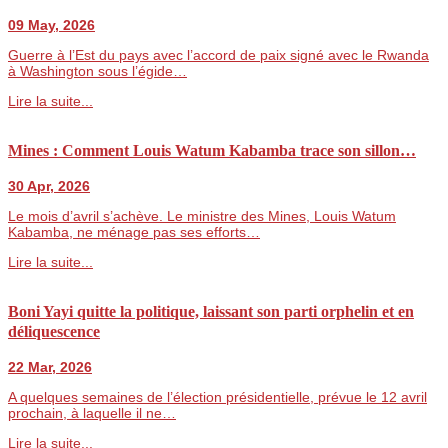
09 May, 2026
Guerre à l’Est du pays avec l’accord de paix signé avec le Rwanda
à Washington sous l’égide…
Lire la suite...
Mines : Comment Louis Watum Kabamba trace son sillon…
30 Apr, 2026
Le mois d’avril s’achève. Le ministre des Mines, Louis Watum
Kabamba, ne ménage pas ses efforts…
Lire la suite...
Boni Yayi quitte la politique, laissant son parti orphelin et en
déliquescence
22 Mar, 2026
A quelques semaines de l’élection présidentielle, prévue le 12 avril
prochain, à laquelle il ne…
Lire la suite...