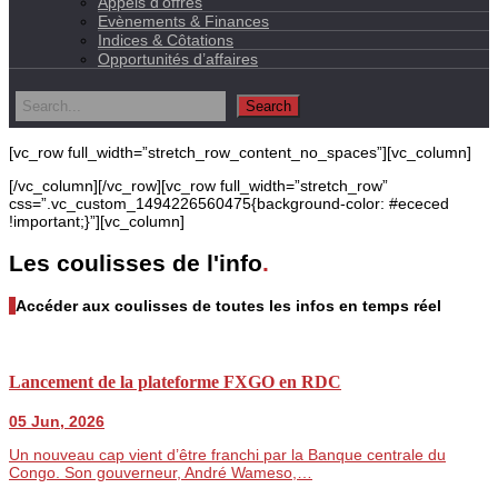
Appels d’offres
Evènements & Finances
Indices & Côtations
Opportunités d’affaires
[vc_row full_width=”stretch_row_content_no_spaces”][vc_column]
[/vc_column][/vc_row][vc_row full_width=”stretch_row”
css=”.vc_custom_1494226560475{background-color: #ececed
!important;}”][vc_column]
Les coulisses de l'info
.
Accéder aux coulisses de toutes les infos en temps réel
Lancement de la plateforme FXGO en RDC
05 Jun, 2026
Un nouveau cap vient d’être franchi par la Banque centrale du
Congo. Son gouverneur, André Wameso,…