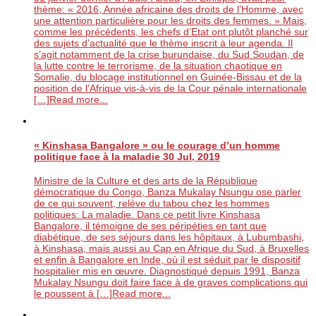
thème: « 2016, Année africaine des droits de l’Homme, avec
une attention particulière pour les droits des femmes. » Mais,
comme les précédents, les chefs d’Etat ont plutôt planché sur
des sujets d’actualité que le thème inscrit à leur agenda. Il
s’agit notamment de la crise burundaise, du Sud Soudan, de
la lutte contre le terrorisme, de la situation chaotique en
Somalie, du blocage institutionnel en Guinée-Bissau et de la
position de l’Afrique vis-à-vis de la Cour pénale internationale
[…]
Read more...
« Kinshasa Bangalore » ou le courage d’un homme
politique face à la maladie
30 Jul, 2019
Ministre de la Culture et des arts de la République
démocratique du Congo, Banza Mukalay Nsungu ose parler
de ce qui souvent, relève du tabou chez les hommes
politiques: La maladie. Dans ce petit livre Kinshasa
Bangalore, il témoigne de ses péripéties en tant que
diabétique, de ses séjours dans les hôpitaux, à Lubumbashi,
à Kinshasa, mais aussi au Cap en Afrique du Sud, à Bruxelles
et enfin à Bangalore en Inde, où il est séduit par le dispositif
hospitalier mis en œuvre. Diagnostiqué depuis 1991, Banza
Mukalay Nsungu doit faire face à de graves complications qui
le poussent à […]
Read more...