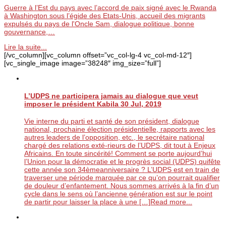
Guerre à l’Est du pays avec l’accord de paix signé avec le Rwanda
à Washington sous l’égide des Etats-Unis, accueil des migrants
expulsés du pays de l'Oncle Sam, dialogue politique, bonne
gouvernance,…
Lire la suite...
[/vc_column][vc_column offset=”vc_col-lg-4 vc_col-md-12″]
[vc_single_image image=”38248″ img_size=”full”]
L’UDPS ne participera jamais au dialogue que veut
imposer le président Kabila
30 Jul, 2019
Vie interne du parti et santé de son président, dialogue
national, prochaine élection présidentielle, rapports avec les
autres leaders de l’opposition, etc., le secrétaire national
chargé des relations exté-rieurs de l’UDPS, dit tout à Enjeux
Africains. En toute sincérité! Comment se porte aujourd’hui
l’Union pour la démocratie et le progrès social (UDPS) quifête
cette année son 34èmeanniversaire ? L’UDPS est en train de
traverser une période marquée par ce qu’on pourrait qualifier
de douleur d’enfantement. Nous sommes arrivés à la fin d’un
cycle dans le sens où l’ancienne génération est sur le point
de partir pour laisser la place à une […]
Read more...