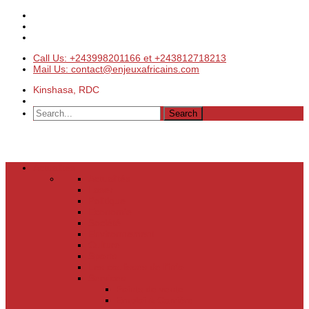
Call Us: +243998201166 et +243812718213
Mail Us: contact@enjeuxafricains.com
Kinshasa, RDC
Actualités
Actualités
Laser
Politique
Economie
Société
Environnement
Culture
Sports
Les coulisses de l’info
Services
Points de vente
Emploi & Carrière