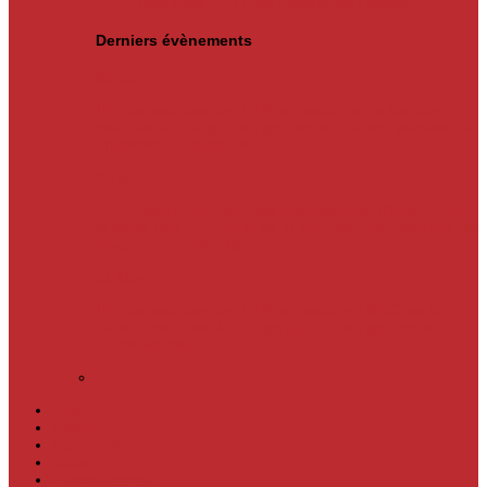
Actualités
« L’Office national de l’emploi…
Derniers évènements
05
Jun
Un nouveau cap vient d’être franchi par la Banque
centrale du Congo. Son gouverneur, André Wameso, a
officiellement lancé, le...
31
May
À l’occasion de la Journée internationale d’action pour
la santé des femmes et de la Journée internationale de
l’hygiène menstruelle,...
31
May
Un nouveau cap vient d'être franchi en RDC par la
Banque centrale du Congo (BCC). Son gouverneur,
André Wameso, a...
Laser
Politique
Economie
Société
Environnement