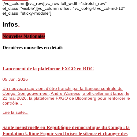
[/vc_column][/vc_row][vc_row full_width=”stretch_row”
el_class=”visible”][vc_column offset=”vc_col-lg-8 vc_col-md-12″
el_class=”sticky-module”]
Infos
.
Nouvelles Nationales
Dernières nouvelles en détails
Lancement de la plateforme FXGO en RDC
05 Jun, 2026
Un nouveau cap vient d’être franchi par la Banque centrale du
Congo. Son gouverneur, André Wameso, a officiellement lancé, le
21 mai 2026, la plateforme FXGO de Bloomberg pour renforcer le
contrôle…
Lire la suite...
Santé menstruelle en République démocratique du Congo : la
Fondation Ultime Espoir veut briser le silence et changer des