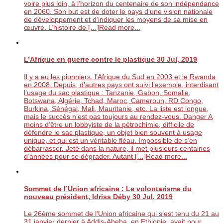
voire plus loin, à l’horizon du centenaire de son indépendance
en 2060. Son but est de doter le pays d’une vision nationale
de développement et d’indiquer les moyens de sa mise en
œuvre. L’histoire de […]
Read more...
L’Afrique en guerre contre le plastique
30 Jul, 2019
Il y a eu les pionniers, l’Afrique du Sud en 2003 et le Rwanda
en 2008. Depuis, d’autres pays ont suivi l’exemple, interdisant
l’usage du sac plastique : Tanzanie, Gabon, Somalie,
Botswana, Algérie, Tchad, Maroc, Cameroun, RD Congo,
Burkina, Sénégal, Mali, Mauritanie, etc. La liste est longue,
mais le succès n’est pas toujours au rendez-vous. Danger A
moins d’être un lobbyiste de la pétrochimie, difficile de
défendre le sac plastique, un objet bien souvent à usage
unique, et qui est un véritable fléau. Impossible de s’en
débarrasser. Jeté dans la nature, il met plusieurs centaines
d’années pour se dégrader. Autant […]
Read more...
Sommet de l’Union africaine : Le volontarisme du
nouveau président, Idriss Déby
30 Jul, 2019
Le 26ème sommet de l’Union africaine qui s’est tenu du 21 au
31 janvier dernier à Addis-Abeba, en Ethiopie, avait pour