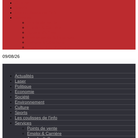
Culture
Sports
Les coulisses de l’info
Services
Points de vente
Emploi & Carrière
Appels d’offres
Evènements & Finances
Indices & Côtations
Opportunités d’affaires
09/08/26
Actualités
Laser
Politique
Economie
Société
Environnement
Culture
Sports
Les coulisses de l’info
Services
Points de vente
Emploi & Carrière