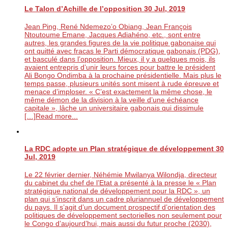
Le Talon d’Achille de l’opposition
30 Jul, 2019
Jean Ping, René Ndemezo’o Obiang, Jean François
Ntoutoume Emane, Jacques Adiahéno, etc., sont entre
autres, les grandes figures de la vie politique gabonaise qui
ont quitté avec fracas le Parti démocratique gabonais (PDG),
et basculé dans l’opposition. Mieux, il y a quelques mois, ils
avaient entrepris d’unir leurs forces pour battre le président
Ali Bongo Ondimba à la prochaine présidentielle. Mais plus le
temps passe, plusieurs unités sont misent à rude épreuve et
menace d’imploser. « C’est exactement la même chose, le
même démon de la division à la veille d’une échéance
capitale », lâche un universitaire gabonais qui dissimule
[…]
Read more...
La RDC adopte un Plan stratégique de développement
30
Jul, 2019
Le 22 février dernier, Néhémie Mwilanya Wilondja, directeur
du cabinet du chef de l’Etat a présenté à la presse le « Plan
stratégique national de développement pour la RDC », un
plan qui s’inscrit dans un cadre pluriannuel de développement
du pays. Il s’agit d’un document prospectif d’orientation des
politiques de développement sectorielles non seulement pour
le Congo d’aujourd’hui, mais aussi du futur proche (2030),