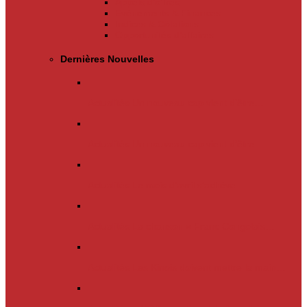
Appels d’offres
Evènements & Finances
Indices & Côtations
Opportunités d’affaires
Dernières Nouvelles
Actualités
Un nouveau cap vient d’être…
Actualités
Un nouveau cap vient d’être…
Actualités
Le mois d’avril s’achève.…
Actualités
La chanson « Franc Congolais…
Actualités
Les Kinois doivent mettre la main…