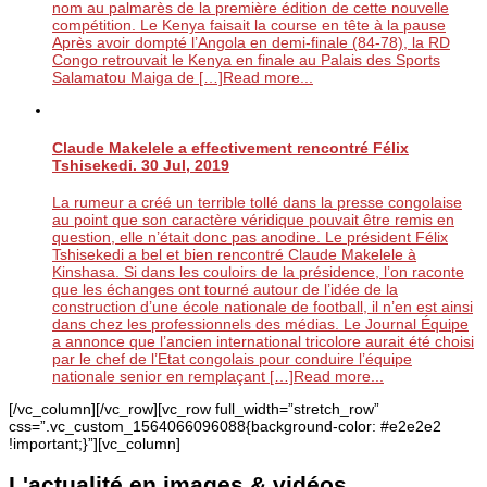
nom au palmarès de la première édition de cette nouvelle
compétition. Le Kenya faisait la course en tête à la pause
Après avoir dompté l’Angola en demi-finale (84-78), la RD
Congo retrouvait le Kenya en finale au Palais des Sports
Salamatou Maiga de […]
Read more...
Claude Makelele a effectivement rencontré Félix
Tshisekedi.
30 Jul, 2019
La rumeur a créé un terrible tollé dans la presse congolaise
au point que son caractère véridique pouvait être remis en
question, elle n’était donc pas anodine. Le président Félix
Tshisekedi a bel et bien rencontré Claude Makelele à
Kinshasa. Si dans les couloirs de la présidence, l’on raconte
que les échanges ont tourné autour de l’idée de la
construction d’une école nationale de football, il n’en est ainsi
dans chez les professionnels des médias. Le Journal Équipe
a annonce que l’ancien international tricolore aurait été choisi
par le chef de l’Etat congolais pour conduire l’équipe
nationale senior en remplaçant […]
Read more...
[/vc_column][/vc_row][vc_row full_width=”stretch_row”
css=”.vc_custom_1564066096088{background-color: #e2e2e2
!important;}”][vc_column]
L'actualité en images & vidéos
.