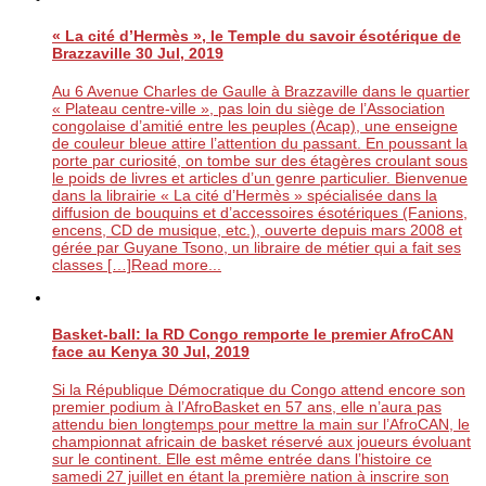
« La cité d’Hermès », le Temple du savoir ésotérique de
Brazzaville
30 Jul, 2019
Au 6 Avenue Charles de Gaulle à Brazzaville dans le quartier
« Plateau centre-ville », pas loin du siège de l’Association
congolaise d’amitié entre les peuples (Acap), une enseigne
de couleur bleue attire l’attention du passant. En poussant la
porte par curiosité, on tombe sur des étagères croulant sous
le poids de livres et articles d’un genre particulier. Bienvenue
dans la librairie « La cité d’Hermès » spécialisée dans la
diffusion de bouquins et d’accessoires ésotériques (Fanions,
encens, CD de musique, etc.), ouverte depuis mars 2008 et
gérée par Guyane Tsono, un libraire de métier qui a fait ses
classes […]
Read more...
Basket-ball: la RD Congo remporte le premier AfroCAN
face au Kenya
30 Jul, 2019
Si la République Démocratique du Congo attend encore son
premier podium à l’AfroBasket en 57 ans, elle n’aura pas
attendu bien longtemps pour mettre la main sur l’AfroCAN, le
championnat africain de basket réservé aux joueurs évoluant
sur le continent. Elle est même entrée dans l’histoire ce
samedi 27 juillet en étant la première nation à inscrire son