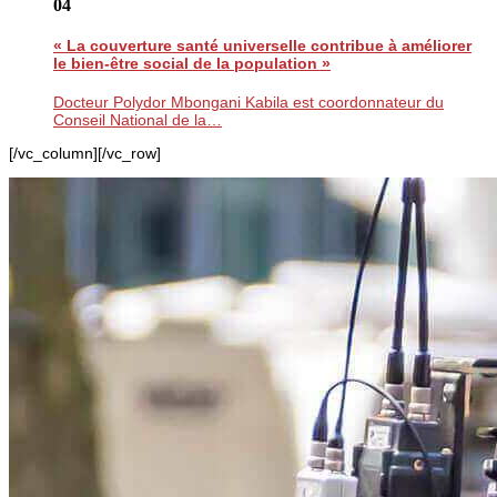
04
« La couverture santé universelle contribue à améliorer
le bien-être social de la population »
Docteur Polydor Mbongani Kabila est coordonnateur du
Conseil National de la…
[/vc_column][/vc_row]