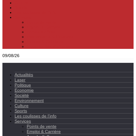
Culture
Sports
Les coulisses de l’info
Services
Points de vente
Emploi & Carrière
Appels d’offres
Evènements & Finances
Indices & Côtations
Opportunités d’affaires
09/08/26
Actualités
Laser
Politique
Economie
Société
Environnement
Culture
Sports
Les coulisses de l’info
Services
Points de vente
Emploi & Carrière