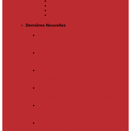
Appels d’offres
Evènements & Finances
Indices & Côtations
Opportunités d’affaires
Dernières Nouvelles
Actualités
Un nouveau cap vient d’être…
Actualités
Un nouveau cap vient d’être…
Actualités
Le mois d’avril s’achève.…
Actualités
La chanson « Franc Congolais…
Actualités
Les Kinois doivent mettre la main…