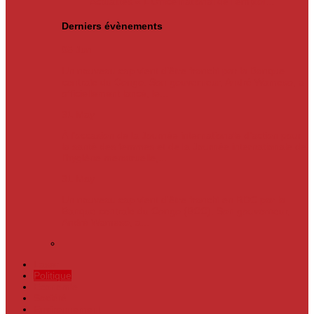
Actualités
« L’Office national de l’emploi…
Derniers évènements
05
Jun
Un nouveau cap vient d’être franchi par la Banque
centrale du Congo. Son gouverneur, André Wameso, a
officiellement lancé, le...
31
May
À l’occasion de la Journée internationale d’action pour
la santé des femmes et de la Journée internationale de
l’hygiène menstruelle,...
31
May
Un nouveau cap vient d'être franchi en RDC par la
Banque centrale du Congo (BCC). Son gouverneur,
André Wameso, a...
Laser
Politique
Economie
Société
Environnement