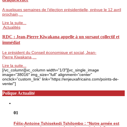
A quelques semaines de l’élection présidentielle, prévue le 12 avril
prochain,…
Lire la suite...
Actualités
RDC : Jean-Pierre Kiwakana appelle à un sursaut collectif et
immédiat
Le président du Conseil économique et social, Jean-
Pierre Kiwakana,…
Lire la suite...
[/vc_column][vc_column width=”1/3″][vc_single_image
image=”38016″ img_size=”full” alignment=”center”
onclick=”custom_link” link=”https://enjeuxafricains.com/points-de-
vente/”]
Polique Actualité
01
Félix-Antoine Tshisekedi Tshilombo : “Notre armée est