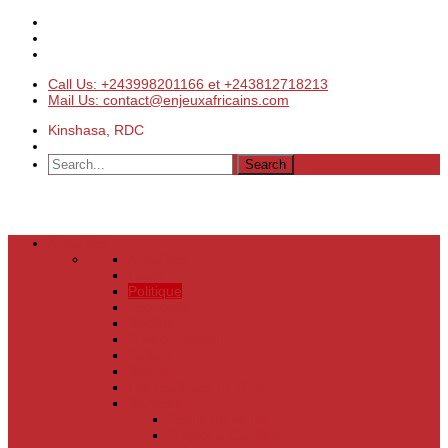
Call Us: +243998201166 et +243812718213
Mail Us: contact@enjeuxafricains.com
Kinshasa, RDC
Actualités
Actualités
Laser
Politique
Economie
Société
Environnement
Culture
Sports
Les coulisses de l’info
Services
Points de vente
Emploi & Carrière