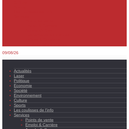
Culture
Sports
Les coulisses de l’info
Services
Points de vente
Emploi & Carrière
Appels d’offres
Evènements & Finances
Indices & Côtations
Opportunités d’affaires
09/08/26
Actualités
Laser
Politique
Economie
Société
Environnement
Culture
Sports
Les coulisses de l’info
Services
Points de vente
Emploi & Carrière