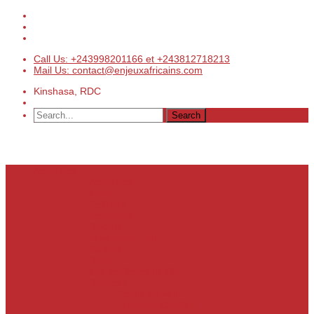
Call Us: +243998201166 et +243812718213
Mail Us: contact@enjeuxafricains.com
Kinshasa, RDC
Actualités
Actualités
Laser
Politique
Economie
Société
Environnement
Culture
Sports
Les coulisses de l’info
Services
Points de vente
Emploi & Carrière