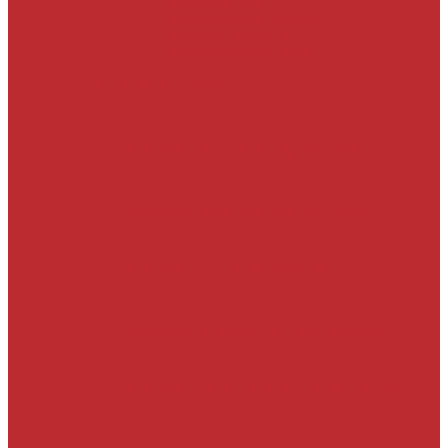
Appels d’offres
Evènements & Finances
Indices & Côtations
Opportunités d’affaires
Dernières Nouvelles
Actualités
Un nouveau cap vient d’être…
Actualités
Un nouveau cap vient d’être…
Actualités
Le mois d’avril s’achève.…
Actualités
La chanson « Franc Congolais…
Actualités
Les Kinois doivent mettre la main…