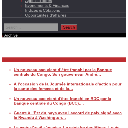
Appels d’offres
Evènements & Finances
Indices & Côtations
Opportunités d’affaires
/
Archive
Daily Archives
Breaking News
Un nouveau cap vient d’être franchi par la Banque
centrale du Congo. Son gouverneur, André…
À l’occasion de la Journée internationale d’action pour
la santé des femmes et de la…
Un nouveau cap vient d'être franchi en RDC par la
Banque centrale du Congo (BCC).…
Guerre à l’Est du pays avec l’accord de paix signé avec
le Rwanda à Washington…
Le mois d’avril s’achève. Le ministre des Mines, Louis