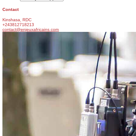
Contact
Kinshasa, RDC
+243812718213
contact@enjeuxafricains.com