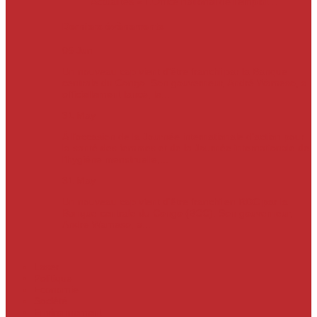
Actualités
« L’Office national de l’emploi…
Derniers évènements
05
Jun
Un nouveau cap vient d’être franchi par la Banque
centrale du Congo. Son gouverneur, André Wameso, a
officiellement lancé, le...
31
May
À l’occasion de la Journée internationale d’action pour
la santé des femmes et de la Journée internationale de
l’hygiène menstruelle,...
31
May
Un nouveau cap vient d'être franchi en RDC par la
Banque centrale du Congo (BCC). Son gouverneur,
André Wameso, a...
Laser
Politique
Economie
Société
Environnement