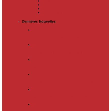
Appels d’offres
Evènements & Finances
Indices & Côtations
Opportunités d’affaires
Dernières Nouvelles
Actualités
Un nouveau cap vient d’être…
Actualités
Un nouveau cap vient d’être…
Actualités
Le mois d’avril s’achève.…
Actualités
La chanson « Franc Congolais…
Actualités
Les Kinois doivent mettre la main…