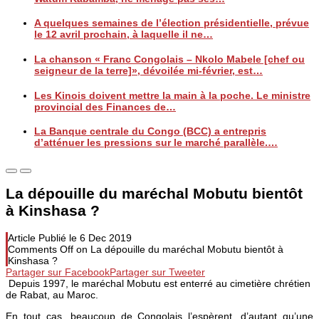
A quelques semaines de l’élection présidentielle, prévue
le 12 avril prochain, à laquelle il ne…
La chanson « Franc Congolais – Nkolo Mabele [chef ou
seigneur de la terre]», dévoilée mi-février, est…
Les Kinois doivent mettre la main à la poche. Le ministre
provincial des Finances de…
La Banque centrale du Congo (BCC) a entrepris
d’atténuer les pressions sur le marché parallèle.…
La dépouille du maréchal Mobutu bientôt
à Kinshasa ?
Article Publié le
6 Dec 2019
Comments Off
on La dépouille du maréchal Mobutu bientôt à
Kinshasa ?
Partager sur Facebook
Partager sur Tweeter
Depuis 1997, le maréchal Mobutu est enterré au cimetière chrétien
de Rabat, au Maroc.
En tout cas, beaucoup de Congolais l’espèrent, d’autant qu’une