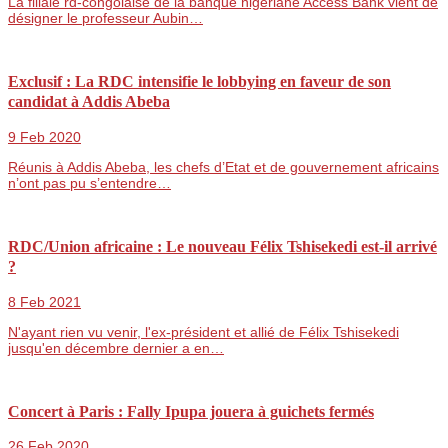
La filiale rd-congolaise de la banque nigériane Access Bank vient de
désigner le professeur Aubin…
Exclusif : La RDC intensifie le lobbying en faveur de son
candidat à Addis Abeba
9 Feb 2020
Réunis à Addis Abeba, les chefs d’Etat et de gouvernement africains
n’ont pas pu s’entendre…
RDC/Union africaine : Le nouveau Félix Tshisekedi est-il arrivé
?
8 Feb 2021
N'ayant rien vu venir, l'ex-président et allié de Félix Tshisekedi
jusqu'en décembre dernier a en…
Concert à Paris : Fally Ipupa jouera à guichets fermés
26 Feb 2020