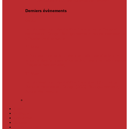
Actualités
« L’Office national de l’emploi…
Derniers évènements
05
Jun
Un nouveau cap vient d’être franchi par la Banque
centrale du Congo. Son gouverneur, André Wameso, a
officiellement lancé, le...
31
May
À l’occasion de la Journée internationale d’action pour
la santé des femmes et de la Journée internationale de
l’hygiène menstruelle,...
31
May
Un nouveau cap vient d'être franchi en RDC par la
Banque centrale du Congo (BCC). Son gouverneur,
André Wameso, a...
Laser
Politique
Economie
Société
Environnement