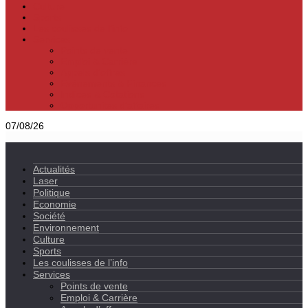
Culture
Sports
Les coulisses de l’info
Services
Points de vente
Emploi & Carrière
Appels d’offres
Evènements & Finances
Indices & Côtations
Opportunités d’affaires
07/08/26
Actualités
Laser
Politique
Economie
Société
Environnement
Culture
Sports
Les coulisses de l’info
Services
Points de vente
Emploi & Carrière