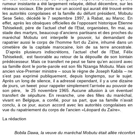
rumeur insistante a été largement relayée, début décembre, sur les
réseaux sociaux. Elle porte sur un accord qui aurait été trouvé entre
les autorités congolaises et la famille du défunt président, Mobutu
Sese Seko, décédé le 7 septembre 1997, à Rabat, au Maroc. En
effet, après les obsèques officielles de l’opposant historique Etienne
Tshisekedi, père de l’actuel chef de l’Etat, organisées, fin mai, au
stade des martyrs, beaucoup d’anciens partisans et des proches du
maréchal Mobutu ont interpellé le pouvoir, lui demandant de
rapatrier aussi le corps de l’homme fort du Zaïre, inhumé dans un
cimetière de la capitale marocaine, loin de sa terre ancestrale.
D’après plusieurs indiscrétions, l’actuel chef de l’Etat, Félix
Tshisekedi, est favorable au retour de la dépouille de son lointain
prédécesseur. Mais ce transfert ne peut se faire qu’en accord avec
sa famille dont le porte-parole est son fils Nzanga Mobutu. Mais cet
ancien vice-Premier ministre – sous le règne de Joseph Kabila – ne
s’est pas exprimé publiquement, depuis longtemps, sur le sujet.
Après un long de silence, il a adressé cependant, il y a une dizaine
de jours, un tweet pour rappeler simplement l’arrivée au pouvoir de
son père, le 25 novembre 1965. Aucune allusion à un éventuel
transfert de sépulture. En revanche, une des filles du maréchal,
vivant en Belgique, a confié, pour sa part, que sa famille n’avait
conclu, à ce jour, aucun accord avec les autorités congolaises en
vue du rapatriement du corps de l’ancien «Léopard du Zaïre».
La rédaction
Bobila Dawa, la veuve du maréchal Mobutu était allée réconfort