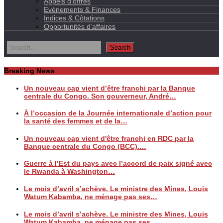
Appels d’offres
Evènements & Finances
Indices & Côtations
Opportunités d’affaires
Breaking News
Un nouveau cap vient d’être franchi par la Banque
centrale du Congo. Son gouverneur, André…
À l’occasion de la Journée internationale d’action pour
la santé des femmes et de la…
Un nouveau cap vient d'être franchi en RDC par la
Banque centrale du Congo (BCC).…
Guerre à l’Est du pays avec l’accord de paix signé avec
le Rwanda à Washington…
Le mois d’avril s’achève. Le ministre des Mines, Louis
Watum Kabamba, ne ménage pas ses…
Le mois d’avril s’achève. Le ministre des Mines, Louis
Watum Kabamba, ne ménage pas ses…