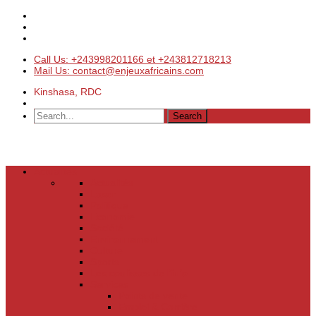
Call Us: +243998201166 et +243812718213
Mail Us: contact@enjeuxafricains.com
Kinshasa, RDC
Actualités
Actualités
Laser
Politique
Economie
Société
Environnement
Culture
Sports
Les coulisses de l’info
Services
Points de vente
Emploi & Carrière