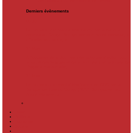
Actualités
« L’Office national de l’emploi…
Derniers évènements
05
Jun
Un nouveau cap vient d’être franchi par la Banque
centrale du Congo. Son gouverneur, André Wameso, a
officiellement lancé, le...
31
May
À l’occasion de la Journée internationale d’action pour
la santé des femmes et de la Journée internationale de
l’hygiène menstruelle,...
31
May
Un nouveau cap vient d'être franchi en RDC par la
Banque centrale du Congo (BCC). Son gouverneur,
André Wameso, a...
Laser
Politique
Economie
Société
Environnement