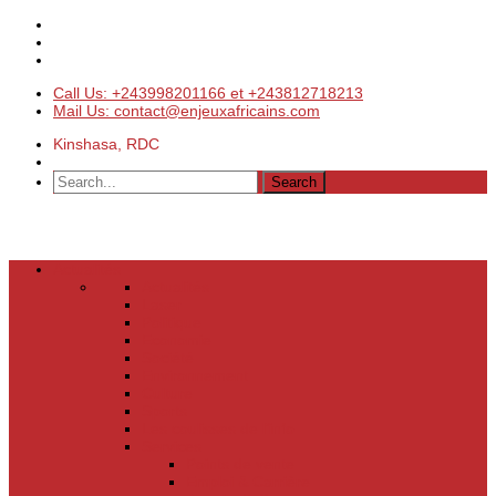
Call Us: +243998201166 et +243812718213
Mail Us: contact@enjeuxafricains.com
Kinshasa, RDC
Actualités
Actualités
Laser
Politique
Economie
Société
Environnement
Culture
Sports
Les coulisses de l’info
Services
Points de vente
Emploi & Carrière