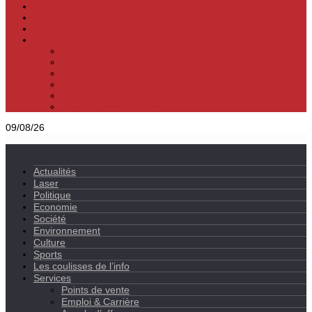
Culture
Sports
Les coulisses de l’info
Services
Points de vente
Emploi & Carrière
Appels d’offres
Evènements & Finances
Indices & Côtations
Opportunités d’affaires
09/08/26
Actualités
Laser
Politique
Economie
Société
Environnement
Culture
Sports
Les coulisses de l’info
Services
Points de vente
Emploi & Carrière