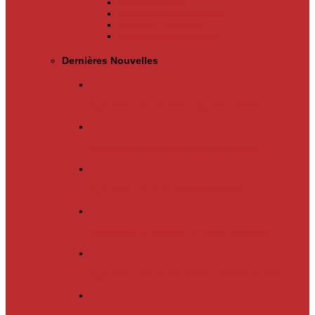
Appels d’offres
Evènements & Finances
Indices & Côtations
Opportunités d’affaires
Dernières Nouvelles
Actualités
Un nouveau cap vient d’être…
Actualités
Un nouveau cap vient d’être…
Actualités
Le mois d’avril s’achève.…
Actualités
La chanson « Franc Congolais…
Actualités
Les Kinois doivent mettre la main…