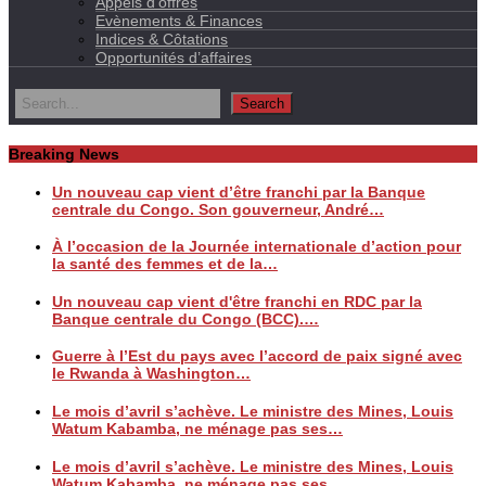
Appels d’offres
Evènements & Finances
Indices & Côtations
Opportunités d’affaires
Breaking News
Un nouveau cap vient d’être franchi par la Banque
centrale du Congo. Son gouverneur, André…
À l’occasion de la Journée internationale d’action pour
la santé des femmes et de la…
Un nouveau cap vient d'être franchi en RDC par la
Banque centrale du Congo (BCC).…
Guerre à l’Est du pays avec l’accord de paix signé avec
le Rwanda à Washington…
Le mois d’avril s’achève. Le ministre des Mines, Louis
Watum Kabamba, ne ménage pas ses…
Le mois d’avril s’achève. Le ministre des Mines, Louis
Watum Kabamba, ne ménage pas ses…