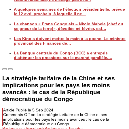
A quelques semaines de l’élection présidentielle, prévue
le 12 avril prochain, à laquelle il ne…
La chanson « Franc Congolais – Nkolo Mabele [chef ou
seigneur de la terre]», dévoilée mi-février, est…
Les Kinois doivent mettre la main à la poche. Le ministre
provincial des Finances de…
La Banque centrale du Congo (BCC) a entrepris
d’atténuer les pressions sur le marché parallèle.…
La stratégie tarifaire de la Chine et ses
implications pour les pays les moins
avancés : le cas de la République
démocratique du Congo
Article Publié le
5 Sep 2024
Comments Off
on La stratégie tarifaire de la Chine et ses
implications pour les pays les moins avancés : le cas de la
République démocratique du Congo
Partager sur Facebook
Partager sur Tweeter