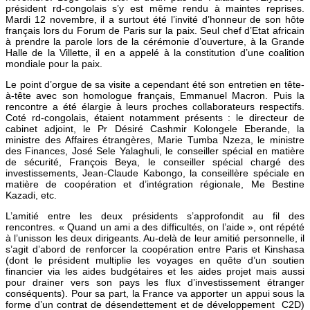
président rd-congolais s’y est même rendu à maintes reprises.
Mardi 12 novembre, il a surtout été l’invité d’honneur de son hôte
français lors du Forum de Paris sur la paix. Seul chef d’Etat africain
à prendre la parole lors de la cérémonie d’ouverture, à la Grande
Halle de la Villette, il en a appelé à la constitution d’une coalition
mondiale pour la paix.
Le point d’orgue de sa visite a cependant été son entretien en tête-
à-tête avec son homologue français, Emmanuel Macron. Puis la
rencontre a été élargie à leurs proches collaborateurs respectifs.
Coté rd-congolais, étaient notamment présents : le directeur de
cabinet adjoint, le Pr Désiré Cashmir Kolongele Eberande, la
ministre des Affaires étrangères, Marie Tumba Nzeza, le ministre
des Finances, José Sele Yalaghuli, le conseiller spécial en matière
de sécurité, François Beya, le conseiller spécial chargé des
investissements, Jean-Claude Kabongo, la conseillère spéciale en
matière de coopération et d’intégration régionale, Me Bestine
Kazadi, etc.
L’amitié entre les deux présidents s’approfondit au fil des
rencontres. « Quand un ami a des difficultés, on l’aide », ont répété
à l’unisson les deux dirigeants. Au-delà de leur amitié personnelle, il
s’agit d’abord de renforcer la coopération entre Paris et Kinshasa
(dont le président multiplie les voyages en quête d’un soutien
financier via les aides budgétaires et les aides projet mais aussi
pour drainer vers son pays les flux d’investissement étranger
conséquents). Pour sa part, la France va apporter un appui sous la
forme d’un contrat de désendettement et de développement C2D)