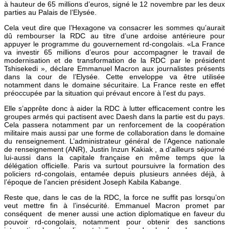
à hauteur de 65 millions d’euros, signé le 12 novembre par les deux
parties au Palais de l’Elysée.
Cela veut dire que l’Hexagone va consacrer les sommes qu’aurait
dû rembourser la RDC au titre d’une ardoise antérieure pour
appuyer le programme du gouvernement rd-congolais. «La France
va investir 65 millions d’euros pour accompagner le travail de
modernisation et de transformation de la RDC par le président
Tshisekedi », déclare Emmanuel Macron aux journalistes présents
dans la cour de l’Elysée. Cette enveloppe va être utilisée
notamment dans le domaine sécuritaire. La France reste en effet
préoccupée par la situation qui prévaut encore à l’est du pays.
Elle s’apprête donc à aider la RDC à lutter efficacement contre les
groupes armés qui pactisent avec Daesh dans la partie est du pays.
Cela passera notamment par un renforcement de la coopération
militaire mais aussi par une forme de collaboration dans le domaine
du renseignement. L’administrateur général de l’Agence nationale
de renseignement (ANR), Justin Inzun Kakiak , a d’ailleurs séjourné
lui-aussi dans la capitale française en même temps que la
délégation officielle. Paris va surtout poursuivre la formation des
policiers rd-congolais, entamée depuis plusieurs années déjà, à
l’époque de l’ancien président Joseph Kabila Kabange.
Reste que, dans le cas de la RDC, la force ne suffit pas lorsqu’on
veut mettre fin à l’insécurité. Emmanuel Macron promet par
conséquent de mener aussi une action diplomatique en faveur du
pouvoir rd-congolais, notamment pour obtenir des sanctions