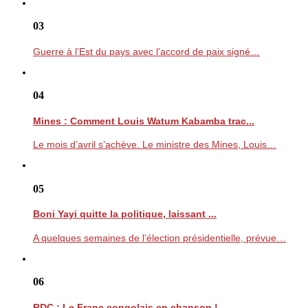
03
Guerre à l’Est du pays avec l’accord de paix signé…
04
Mines : Comment Louis Watum Kabamba trac...
Le mois d’avril s’achève. Le ministre des Mines, Louis…
05
Boni Yayi quitte la politique, laissant ...
A quelques semaines de l’élection présidentielle, prévue…
06
RDC : Le Franc congolais en chanson !...