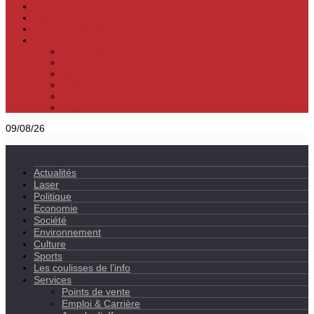
Culture
Sports
Les coulisses de l’info
Services
Points de vente
Emploi & Carrière
Appels d’offres
Evènements & Finances
Indices & Côtations
Opportunités d’affaires
09/08/26
Actualités
Laser
Politique
Economie
Société
Environnement
Culture
Sports
Les coulisses de l’info
Services
Points de vente
Emploi & Carrière