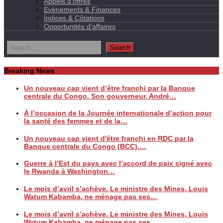
Appels d’offres
Evènements & Finances
Indices & Côtations
Opportunités d’affaires
Breaking News
Un nouveau cap vient d’être franchi par la Banque
centrale du Congo. Son gouverneur, André…
À l’occasion de la Journée internationale d’action pour
la santé des femmes et de la…
Un nouveau cap vient d'être franchi en RDC par la
Banque centrale du Congo (BCC).…
Guerre à l’Est du pays avec l’accord de paix signé avec
le Rwanda à Washington…
Le mois d’avril s’achève. Le ministre des Mines, Louis
Watum Kabamba, ne ménage pas ses…
Le mois d’avril s’achève. Le ministre des Mines, Louis
Watum Kabamba, ne ménage pas ses…