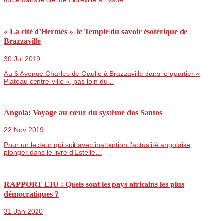
« La cité d’Hermès », le Temple du savoir ésotérique de
Brazzaville
30 Jul 2019
Au 6 Avenue Charles de Gaulle à Brazzaville dans le quartier «
Plateau centre-ville », pas loin du…
Angola: Voyage au cœur du système dos Santos
22 Nov 2019
Pour un lecteur qui suit avec inattention l’actualité angolaise,
plonger dans le livre d’Estelle…
RAPPORT EIU : Quels sont les pays africains les plus
démocratiques ?
31 Jan 2020