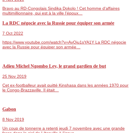
Bravo au RD-Congolais Sindika Dokolo ! Cet homme d'affaires
multimillionnaire, qui est à la ville l'époux…
La RDC négocie avec la Russie pour équiper son armée
7 Oct 2022
https://www.youtube.com/watch?v=AvQiu1sYA1Y La RDC négocie
avec la Russie pour équiper son armée…
Adieu Michel Ngombo Ley, le grand gardien de but
25 Nov 2019
Cet ex-footballeur avait quitté Kinshasa dans les années 1970 pour
le Congo-Brazzaville. Il était…
Gabon
8 Nov 2019
Un coup de tonnerre a retenti jeudi 7 novembre avec une grande
force dans le ciel de Libreville à l’issue…