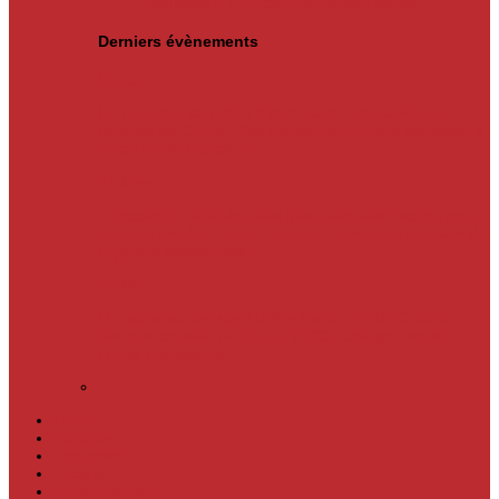
Actualités
« L’Office national de l’emploi…
Derniers évènements
05
Jun
Un nouveau cap vient d’être franchi par la Banque
centrale du Congo. Son gouverneur, André Wameso, a
officiellement lancé, le...
31
May
À l’occasion de la Journée internationale d’action pour
la santé des femmes et de la Journée internationale de
l’hygiène menstruelle,...
31
May
Un nouveau cap vient d'être franchi en RDC par la
Banque centrale du Congo (BCC). Son gouverneur,
André Wameso, a...
Laser
Politique
Economie
Société
Environnement