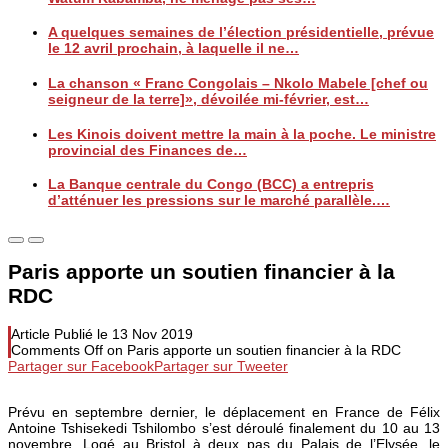
A quelques semaines de l’élection présidentielle, prévue
le 12 avril prochain, à laquelle il ne…
La chanson « Franc Congolais – Nkolo Mabele [chef ou
seigneur de la terre]», dévoilée mi-février, est…
Les Kinois doivent mettre la main à la poche. Le ministre
provincial des Finances de…
La Banque centrale du Congo (BCC) a entrepris
d’atténuer les pressions sur le marché parallèle.…
Paris apporte un soutien financier à la
RDC
Article Publié le
13 Nov 2019
Comments Off
on Paris apporte un soutien financier à la RDC
Partager sur Facebook
Partager sur Tweeter
Prévu en septembre dernier, le déplacement en France de Félix
Antoine Tshisekedi Tshilombo s’est déroulé finalement du 10 au 13
novembre. Logé au Bristol à deux pas du Palais de l’Elysée, le