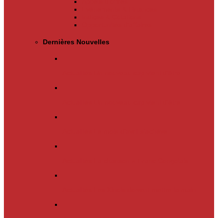
Appels d’offres
Evènements & Finances
Indices & Côtations
Opportunités d’affaires
Dernières Nouvelles
Actualités
Un nouveau cap vient d’être…
Actualités
Un nouveau cap vient d’être…
Actualités
Le mois d’avril s’achève.…
Actualités
La chanson « Franc Congolais…
Actualités
Les Kinois doivent mettre la main…