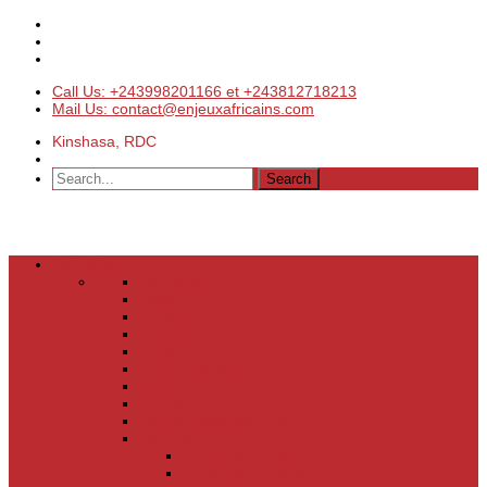
Call Us: +243998201166 et +243812718213
Mail Us: contact@enjeuxafricains.com
Kinshasa, RDC
Actualités
Actualités
Laser
Politique
Economie
Société
Environnement
Culture
Sports
Les coulisses de l’info
Services
Points de vente
Emploi & Carrière