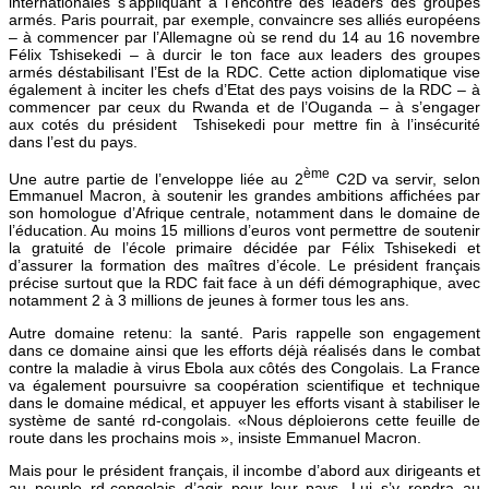
internationales s’appliquant à l’encontre des leaders des groupes
armés. Paris pourrait, par exemple, convaincre ses alliés européens
– à commencer par l’Allemagne où se rend du 14 au 16 novembre
Félix Tshisekedi – à durcir le ton face aux leaders des groupes
armés déstabilisant l’Est de la RDC. Cette action diplomatique vise
également à inciter les chefs d’Etat des pays voisins de la RDC – à
commencer par ceux du Rwanda et de l’Ouganda – à s’engager
aux cotés du président Tshisekedi pour mettre fin à l’insécurité
dans l’est du pays.
ème
Une autre partie de l’enveloppe liée au 2
C2D va servir, selon
Emmanuel Macron, à soutenir les grandes ambitions affichées par
son homologue d’Afrique centrale, notamment dans le domaine de
l’éducation. Au moins 15 millions d’euros vont permettre de soutenir
la gratuité de l’école primaire décidée par Félix Tshisekedi et
d’assurer la formation des maîtres d’école. Le président français
précise surtout que la RDC fait face à un défi démographique, avec
notamment 2 à 3 millions de jeunes à former tous les ans.
Autre domaine retenu: la santé. Paris rappelle son engagement
dans ce domaine ainsi que les efforts déjà réalisés dans le combat
contre la maladie à virus Ebola aux côtés des Congolais. La France
va également poursuivre sa coopération scientifique et technique
dans le domaine médical, et appuyer les efforts visant à stabiliser le
système de santé rd-congolais. «Nous déploierons cette feuille de
route dans les prochains mois », insiste Emmanuel Macron.
Mais pour le président français, il incombe d’abord aux dirigeants et
au peuple rd-congolais d’agir pour leur pays. Lui s’y rendra au