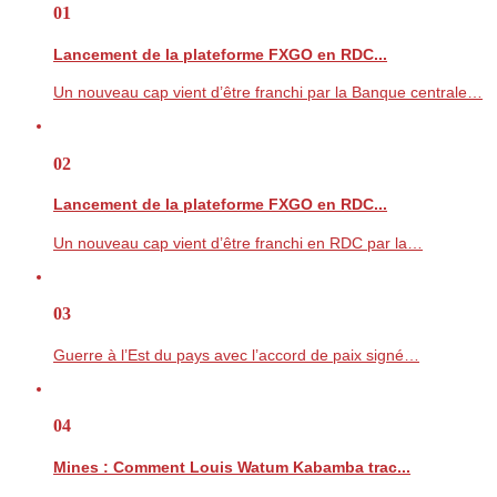
01
Lancement de la plateforme FXGO en RDC...
Un nouveau cap vient d’être franchi par la Banque centrale…
02
Lancement de la plateforme FXGO en RDC...
Un nouveau cap vient d’être franchi en RDC par la…
03
Guerre à l’Est du pays avec l’accord de paix signé…
04
Mines : Comment Louis Watum Kabamba trac...