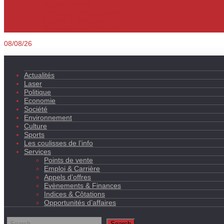
Appels d’offres
Evènements & Finances
Indices & Côtations
Opportunités d’affaires
08/08/26
Actualités
Laser
Politique
Economie
Société
Environnement
Culture
Sports
Les coulisses de l’info
Services
Points de vente
Emploi & Carrière
Appels d’offres
Evènements & Finances
Indices & Côtations
Opportunités d’affaires