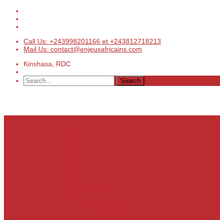
Call Us: +243998201166 et +243812718213
Mail Us: contact@enjeuxafricains.com
Kinshasa, RDC
Actualités
Actualités
Laser
Politique
Economie
Société
Environnement
Culture
Sports
Les coulisses de l’info
Services
Points de vente
Emploi & Carrière