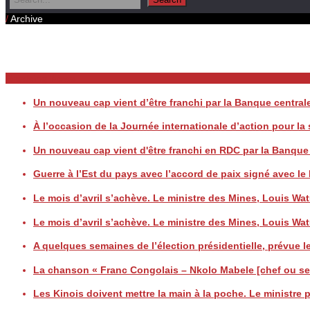
/
Archive
Daily Archives
Breaking News
Un nouveau cap vient d’être franchi par la Banque centr
À l’occasion de la Journée internationale d’action pour l
Un nouveau cap vient d'être franchi en RDC par la Banqu
Guerre à l’Est du pays avec l’accord de paix signé avec
Le mois d’avril s’achève. Le ministre des Mines, Louis
Le mois d’avril s’achève. Le ministre des Mines, Louis
A quelques semaines de l’élection présidentielle, prévue le
La chanson « Franc Congolais – Nkolo Mabele [chef ou seig
Les Kinois doivent mettre la main à la poche. Le ministre