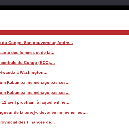
ale du Congo. Son gouverneur, André…
a santé des femmes et de la…
e centrale du Congo (BCC).…
 le Rwanda à Washington…
 Watum Kabamba, ne ménage pas ses…
 Watum Kabamba, ne ménage pas ses…
 12 avril prochain, à laquelle il ne…
neur de la terre]», dévoilée mi-février, est…
 provincial des Finances de…