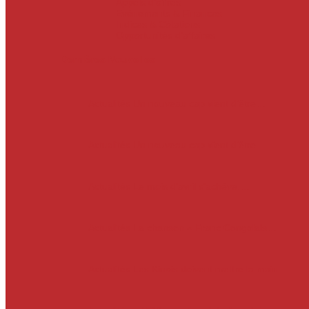
Appels d’offres
Evènements & Finances
Indices & Côtations
Opportunités d’affaires
Dernières Nouvelles
Actualités
Un nouveau cap vient d’être…
Actualités
Un nouveau cap vient d’être…
Actualités
Le mois d’avril s’achève.…
Actualités
La chanson « Franc Congolais…
Actualités
Les Kinois doivent mettre la main…