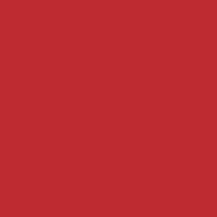
ale du Congo. Son gouverneur, André Wameso, a officiellement lancé, le
a santé des femmes et de la Journée internationale de l’hygiène menstrue
que centrale du Congo (BCC). Son gouverneur, André Wameso, a...