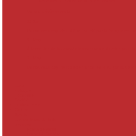
Actualités
« L’Office national de l’emploi…
Derniers évènements
05
Jun
Un nouveau cap vient d’être franchi par la Banque centr
31
May
À l’occasion de la Journée internationale d’action pour l
31
May
Un nouveau cap vient d'être franchi en RDC par la Ban
Laser
Politique
Economie
Société
Environnement
Culture
Sports
Les coulisses de l’info
Services
Points de vente
Emploi & Carrière