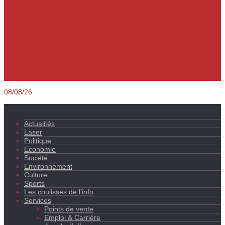
Culture
Sports
Les coulisses de l’info
Services
Points de vente
Emploi & Carrière
Appels d’offres
Evènements & Finances
Indices & Côtations
Opportunités d’affaires
08/08/26
Actualités
Laser
Politique
Economie
Société
Environnement
Culture
Sports
Les coulisses de l’info
Services
Points de vente
Emploi & Carrière