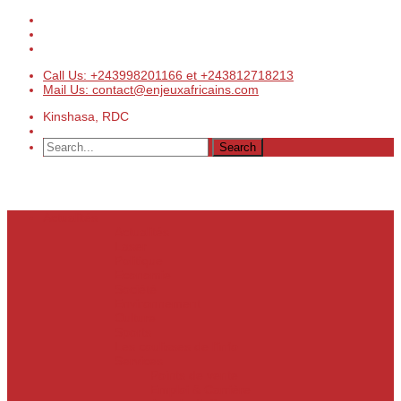
Call Us: +243998201166 et +243812718213
Mail Us: contact@enjeuxafricains.com
Kinshasa, RDC
Actualités
Actualités
Laser
Politique
Economie
Société
Environnement
Culture
Sports
Les coulisses de l’info
Services
Points de vente
Emploi & Carrière