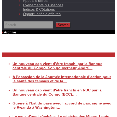
Appels d’offres
Evènements & Finances
Indices & Côtations
Opportunités d’affaires
/
Archive
Daily Archives
Breaking News
Un nouveau cap vient d’être franchi par la Banque
centrale du Congo. Son gouverneur, André…
À l’occasion de la Journée internationale d’action pour
la santé des femmes et de la…
Un nouveau cap vient d'être franchi en RDC par la
Banque centrale du Congo (BCC).…
Guerre à l’Est du pays avec l’accord de paix signé avec
le Rwanda à Washington…
Le mois d’avril s’achève. Le ministre des Mines, Louis