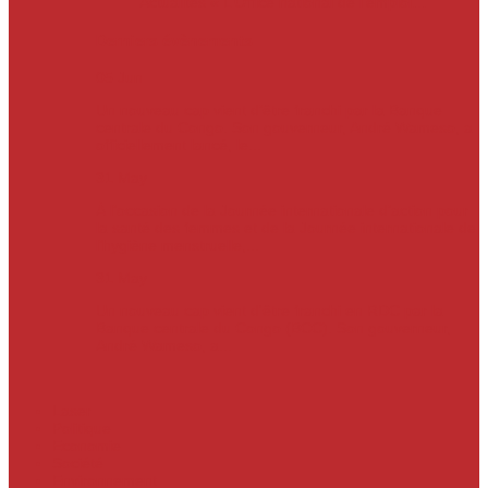
Actualités
« L’Office national de l’emploi…
Derniers évènements
05
Jun
Un nouveau cap vient d’être franchi par la Banque
centrale du Congo. Son gouverneur, André Wameso, a
officiellement lancé, le...
31
May
À l’occasion de la Journée internationale d’action pour
la santé des femmes et de la Journée internationale de
l’hygiène menstruelle,...
31
May
Un nouveau cap vient d'être franchi en RDC par la
Banque centrale du Congo (BCC). Son gouverneur,
André Wameso, a...
Laser
Politique
Economie
Société
Environnement