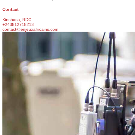
Contact
Kinshasa, RDC
+243812718213
contact@enjeuxafricains.com