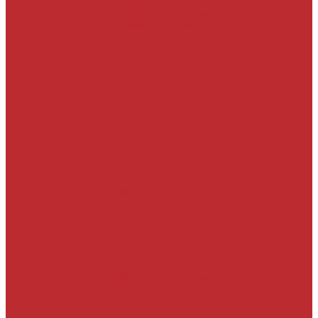
Appels d’offres
Evènements & Finances
Indices & Côtations
Opportunités d’affaires
Dernières Nouvelles
Actualités
Un nouveau cap vient d’être…
Actualités
Un nouveau cap vient d’être…
Actualités
Le mois d’avril s’achève.…
Actualités
La chanson « Franc Congolais…
Actualités
Les Kinois doivent mettre la main…