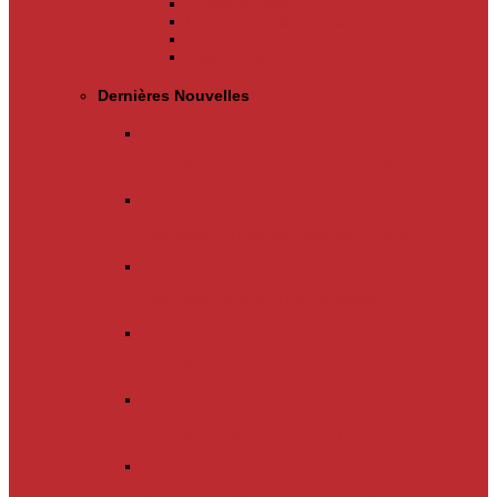
Appels d’offres
Evènements & Finances
Indices & Côtations
Opportunités d’affaires
Dernières Nouvelles
Actualités
Un nouveau cap vient d’être…
Actualités
Un nouveau cap vient d’être…
Actualités
Le mois d’avril s’achève.…
Actualités
La chanson « Franc Congolais…
Actualités
Les Kinois doivent mettre la main…