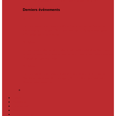
Actualités
« L’Office national de l’emploi…
Derniers évènements
05
Jun
Un nouveau cap vient d’être franchi par la Banque
centrale du Congo. Son gouverneur, André Wameso, a
officiellement lancé, le...
31
May
À l’occasion de la Journée internationale d’action pour
la santé des femmes et de la Journée internationale de
l’hygiène menstruelle,...
31
May
Un nouveau cap vient d'être franchi en RDC par la
Banque centrale du Congo (BCC). Son gouverneur,
André Wameso, a...
Laser
Politique
Economie
Société
Environnement