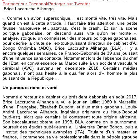
Partager sur Facebook
Partager sur Tweeter
Brice Laccruche Alihanga
« Comme un avion supersonique, il est monté vite, très vite. Mais
quand on est à cette altitude, il faut faire très attention, une petite
fausse manœuvre et…patatras, c’est le crash. Et sur la scène
politique gabonaise, on descend aussi vite qu’on ne monte »,
analyse, stoïque, un connaisseur des mœurs politiques gabonaises,
pour décrire la chute de l’ex-tout-puissant directeur de cabinet d’Ali
Bongo Ondimba (ABO), Brice Laccruche Alihanga (BLA). Il y a
encore quelques semaines, ce Franco-Gabonais de 39 ans jouissait
d’une influence sans contexte. Notamment lors de l’absence du chef
de l’Etat, en convalescence au Maroc suite à un accident vasculaire
cérébral (AVC) survenu en décembre 2018. Certains médias
gabonais, n’ont pas hésité à le qualifier alors d’« homme le plus
puissant de la République ».
Un parcours riche et varié
Nommé directeur de cabinet du président gabonais en août 2017,
Brice Laccruche Alihanga a vu le jour en juillet 1980 à Marseille,
d’une Française, Elisabeth Dupont, et d’un métis gabonais, Louis-
André Laccruche Alihanga, ingénieur originaire du Haut-Ogooué
(sud-est), alors que certains lui contestent toute origine africaine.
Son baccalauréat obtenu en 1998, BLA, comme on le surnomme,
poursuit des études supérieures à l’Université Omar Bongo, puis à
l’Institut des techniques avancées (ITA). Titulaire d’un master en
finance, il commence sa vie professionnelle dans le pétrole (groupe