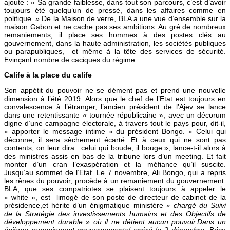
ajoute : « Sa grande faiblesse, dans tout son parcours, c’est d’avoir
toujours été quelqu’un de pressé, dans les affaires comme en
politique. » De la Maison de verre, BLA a une vue d’ensemble sur la
maison Gabon et ne cache pas ses ambitions. Au gré de nombreux
remaniements, il place ses hommes à des postes clés au
gouvernement, dans la haute administration, les sociétés publiques
ou parapubliques, et même à la tête des services de sécurité.
Evinçant nombre de caciques du régime.
Calife à la place du calife
Son appétit du pouvoir ne se dément pas et prend une nouvelle
dimension à l’été 2019. Alors que le chef de l’Etat est toujours en
convalescence à l’étranger, l’ancien président de l’Ajev se lance
dans une retentissante « tournée républicaine », avec un décorum
digne d’une campagne électorale, à travers tout le pays pour, dit-il,
« apporter le message intime » du président Bongo. « Celui qui
déconne, il sera sèchement écarté. Et à ceux qui ne sont pas
contents, on leur dira : celui qui boude, il bouge », lance-t-il alors à
des ministres assis en bas de la tribune lors d’un meeting. Et fait
monter d’un cran l’exaspération et la méfiance qu’il suscite.
Jusqu’au sommet de l’Etat. Le 7 novembre, Ali Bongo, qui a repris
les rênes du pouvoir, procède à un remaniement du gouvernement.
BLA, que ses compatriotes se plaisent toujours à appeler le
« white », est limogé de son poste de directeur de cabinet de la
présidence,et hérite d’un énigmatique ministère
« chargé du Suivi
de la Stratégie des investissements humains et des Objectifs de
développement durable » où il ne détient aucun pouvoir.Dans un
énième remaniement gouvernemental opéré le 2 décembre,
Brice