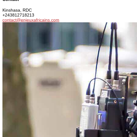
Kinshasa, RDC
+243812718213
contact@enjeuxafricains.com