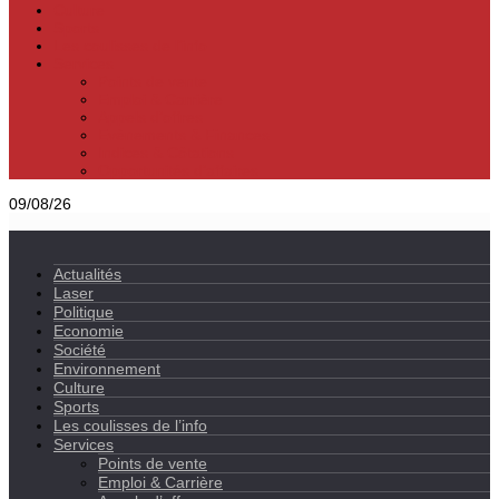
Culture
Sports
Les coulisses de l’info
Services
Points de vente
Emploi & Carrière
Appels d’offres
Evènements & Finances
Indices & Côtations
Opportunités d’affaires
09/08/26
Actualités
Laser
Politique
Economie
Société
Environnement
Culture
Sports
Les coulisses de l’info
Services
Points de vente
Emploi & Carrière