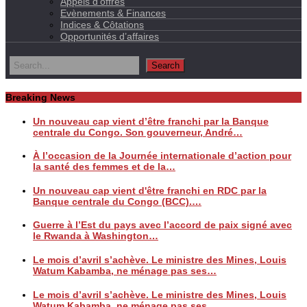
Appels d’offres
Evènements & Finances
Indices & Côtations
Opportunités d’affaires
Breaking News
Un nouveau cap vient d’être franchi par la Banque
centrale du Congo. Son gouverneur, André…
À l’occasion de la Journée internationale d’action pour
la santé des femmes et de la…
Un nouveau cap vient d'être franchi en RDC par la
Banque centrale du Congo (BCC).…
Guerre à l’Est du pays avec l’accord de paix signé avec
le Rwanda à Washington…
Le mois d’avril s’achève. Le ministre des Mines, Louis
Watum Kabamba, ne ménage pas ses…
Le mois d’avril s’achève. Le ministre des Mines, Louis
Watum Kabamba, ne ménage pas ses…