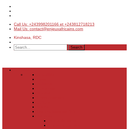
Call Us: +243998201166 et +243812718213
Mail Us: contact@enjeuxafricains.com
Kinshasa, RDC
Actualités
Actualités
Laser
Politique
Economie
Société
Environnement
Culture
Sports
Les coulisses de l’info
Services
Points de vente
Emploi & Carrière