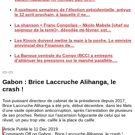
A quelques semaines de l’élection présidentielle, prévue
le 12 avril prochain, à laquelle il ne…
La chanson « Franc Congolais – Nkolo Mabele [chef ou
seigneur de la terre]», dévoilée mi-février, est…
Les Kinois doivent mettre la main à la poche. Le ministre
provincial des Finances de…
La Banque centrale du Congo (BCC) a entrepris
d’atténuer les pressions sur le marché parallèle.…
Gabon : Brice Laccruche Alihanga, le
crash !
Tout-puissant directeur de cabinet de la présidence depuis 2017,
Brice Laccruche Alihanga a été pris, début décembre, dans les filets
d’une vaste opération anticorruption, après l’arrestation de plusieurs
de ses proches. Retour sur l’ascension fulgurante de celui qui se
rêvait, un peu trop vite, calife à la place du calife.
Article Publié le
11 Dec 2019
Comments Off
on Gabon : Brice Laccruche Alihanga, le crash !