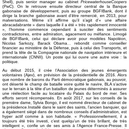
Shell), puis senior manager au cabinet
PricewaterhouseCoopers
(PwC). On le retrouve ensuite directeur central de la Banque
gabonaise de développement, puis au groupe BGFIBank, dont il
dirige la branche gabonaise avant d’être remercié, en 2013, pour
malversations. Même s’il affirme qu’il s’agit d’« une affaire
abracadabrante » dans laquelle il a été « très rapidement innocenté
», l’homme commence cependant à susciter des sentiments
contradictoires, entre admiration, agacement ou méfiance. Limogé
de BGFIBank, celui qui déclare avoir pour modèles Napoléon,
Nicolas Sarkozy, Barack Obama… rebondit comme conseiller
financier au ministère de la Défense, puis à celui des Transports, et
prend la tête de la Compagnie nationale de navigation intérieure et
internationale (CNNII). Un poste qui lui ouvre une autre voie : la
politique.
Au début 2015, il crée l’Association des jeunes émergents
volontaires (Ajev), en prévision de la présidentielle de 2016. Alors
que nombre de barons du Parti démocratique gabonais, au pouvoir,
ont déserté le champ de bataille voire quitté le navire, BLA s’active
sur le terrain à la tête d’un bataillon de jeunes déterminés à assurer
une réélection facile au locataire du Palais du bord de mer. Ses
efforts seront récompensés. En août 2017, sur les conseils de la
première dame, Sylvia Bongo, il est nommé directeur de cabinet de
la présidence.Installé dans le saint des saints, l’ancien banquier, qui
a également siégé dans de nombreux conseils d’administration, est
hyper actif comme à son habitude. « Professionnellement, il a
toujours été très investi, c’est quelqu’un de très brillant, de très
intelligent », confie un de ses amis à l’Agence France-Presse. Il