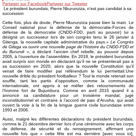
Partager sur Facebook
Partager sur Tweeter
Le président burundais, Pierre Nkurunziza, n'est pas candidat à sa
succession
Cette fois, plus de doute, Pierre Nkurunziza passe bien la main. Le
Conseil national pour la défense de la démocratie-Forces de
défense de la démocratie (CNDD-FDD, parti au pouvoir) lui a
désigné un successeur lors de son congrès tenu le 26 janvier à
Gitenga, la nouvelle capitale administrative du pays.
«
Le Congrès
de Gitega va ouvrir une nouvelle page de l’histoire du CNDD-FDD et
du Burundi
»
, a déclaré l’ancien chef rebelle, au pouvoir depuis
2005, à l’ouverture de l’assemblée. En 2018, le président burundais
avait surpris son monde en déclarant qu’il ne se présenterait pas à
sa succession en 2020, alors que la nouvelle Constitution qu’il
venait de faire modifier par référendum le lui permettait.Une
nouvelle drible du président footballeur ? Tout le monde retenait son
souffle, tant les partis d’opposition, comme la communauté
internationale, ont appris à se méfier des retournements de
l’homme fort de Bujumbura. Comme en avril 2015 quand il a
annoncé sa candidature pour un troisième mandat, jugé
inconstitutionnel et contraire à l’accord de paix d’Arusha, qui avait
ouvert la voie à la fin de la longue guerre civile burundaise entre
1993 et 2006.
Aussi, malgré les différentes déclarations du président burundais,
comme le 21 décembre dernier lors d’une cérémonie avec les corps
de défense, de sécurité et du renseignement, affirmant une
nouvelle fois que « cette fête est ma dernière [avec vous ici],