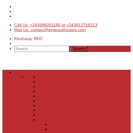
Call Us: +243998201166 et +243812718213
Mail Us: contact@enjeuxafricains.com
Kinshasa, RDC
Actualités
Actualités
Laser
Politique
Economie
Société
Environnement
Culture
Sports
Les coulisses de l’info
Services
Points de vente
Emploi & Carrière