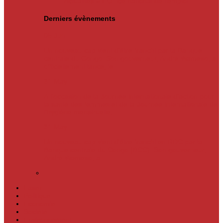
Actualités
« L’Office national de l’emploi…
Derniers évènements
05
Jun
Un nouveau cap vient d’être franchi par la Banque
centrale du Congo. Son gouverneur, André Wameso, a
officiellement lancé, le...
31
May
À l’occasion de la Journée internationale d’action pour
la santé des femmes et de la Journée internationale de
l’hygiène menstruelle,...
31
May
Un nouveau cap vient d'être franchi en RDC par la
Banque centrale du Congo (BCC). Son gouverneur,
André Wameso, a...
Laser
Politique
Economie
Société
Environnement