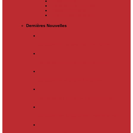
Appels d’offres
Evènements & Finances
Indices & Côtations
Opportunités d’affaires
Dernières Nouvelles
Actualités
Un nouveau cap vient d’être…
Actualités
Un nouveau cap vient d’être…
Actualités
Le mois d’avril s’achève.…
Actualités
La chanson « Franc Congolais…
Actualités
Les Kinois doivent mettre la main…