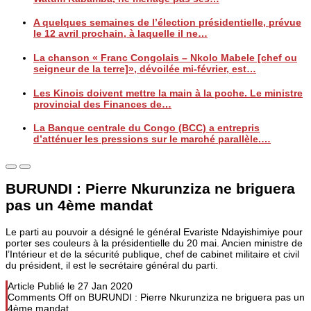
A quelques semaines de l’élection présidentielle, prévue
le 12 avril prochain, à laquelle il ne…
La chanson « Franc Congolais – Nkolo Mabele [chef ou
seigneur de la terre]», dévoilée mi-février, est…
Les Kinois doivent mettre la main à la poche. Le ministre
provincial des Finances de…
La Banque centrale du Congo (BCC) a entrepris
d’atténuer les pressions sur le marché parallèle.…
BURUNDI : Pierre Nkurunziza ne briguera
pas un 4ème mandat
Le parti au pouvoir a désigné le général Evariste Ndayishimiye pour
porter ses couleurs à la présidentielle du 20 mai. Ancien ministre de
l’Intérieur et de la sécurité publique, chef de cabinet militaire et civil
du président, il est le secrétaire général du parti.
Article Publié le
27 Jan 2020
Comments Off
on BURUNDI : Pierre Nkurunziza ne briguera pas un
4ème mandat