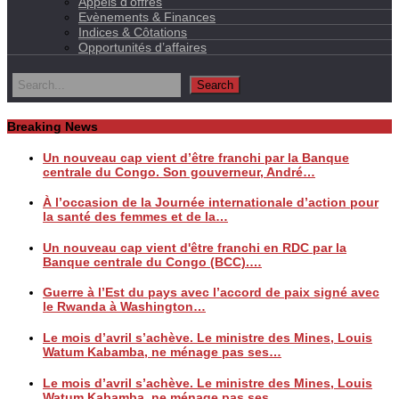
Appels d’offres
Evènements & Finances
Indices & Côtations
Opportunités d’affaires
Breaking News
Un nouveau cap vient d’être franchi par la Banque
centrale du Congo. Son gouverneur, André…
À l’occasion de la Journée internationale d’action pour
la santé des femmes et de la…
Un nouveau cap vient d'être franchi en RDC par la
Banque centrale du Congo (BCC).…
Guerre à l’Est du pays avec l’accord de paix signé avec
le Rwanda à Washington…
Le mois d’avril s’achève. Le ministre des Mines, Louis
Watum Kabamba, ne ménage pas ses…
Le mois d’avril s’achève. Le ministre des Mines, Louis
Watum Kabamba, ne ménage pas ses…