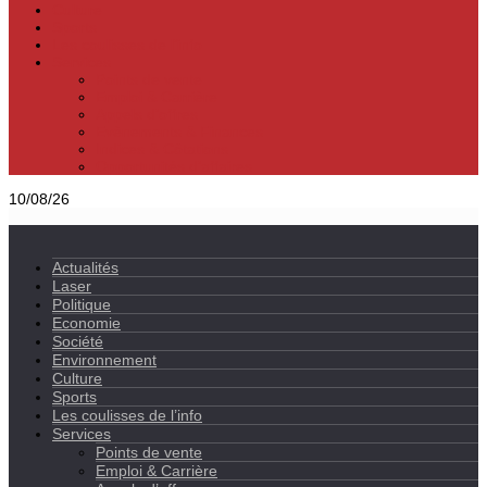
Culture
Sports
Les coulisses de l’info
Services
Points de vente
Emploi & Carrière
Appels d’offres
Evènements & Finances
Indices & Côtations
Opportunités d’affaires
10/08/26
Actualités
Laser
Politique
Economie
Société
Environnement
Culture
Sports
Les coulisses de l’info
Services
Points de vente
Emploi & Carrière