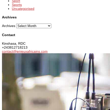
Sport
Sports
Uncategorised
Archives
Archives
Contact
Kinshasa, RDC
+243812718213
contact@enjeuxafricains.com