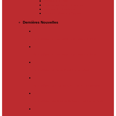
Appels d’offres
Evènements & Finances
Indices & Côtations
Opportunités d’affaires
Dernières Nouvelles
Actualités
Un nouveau cap vient d’être…
Actualités
Un nouveau cap vient d’être…
Actualités
Le mois d’avril s’achève.…
Actualités
La chanson « Franc Congolais…
Actualités
Les Kinois doivent mettre la main…