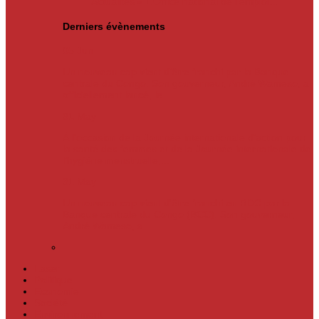
Actualités
« L’Office national de l’emploi…
Derniers évènements
05
Jun
Un nouveau cap vient d’être franchi par la Banque
centrale du Congo. Son gouverneur, André Wameso, a
officiellement lancé, le...
31
May
À l’occasion de la Journée internationale d’action pour
la santé des femmes et de la Journée internationale de
l’hygiène menstruelle,...
31
May
Un nouveau cap vient d'être franchi en RDC par la
Banque centrale du Congo (BCC). Son gouverneur,
André Wameso, a...
Laser
Politique
Economie
Société
Environnement