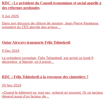
RDC : Le président du Conseil économique et social appelle à
des réformes profondes
9 Jun 2025
Dans son discours de clôture de session, Jean-Pierre Kiwakana,
président du CES aborde des enjeux…
Qatar Airways transporte Félix Tshisekedi
9 Dec 2019
Le président congolais, Félix Tshisekedi, est arrivé ce lundi 9
décembre, à Nairobi, où il prend…
RDC : Félix Tshisekedi à la rescousse des cimentiers ?
29 Nov 2019
«Quand le bâtiment va, tout va», entend-on souvent. Or ce secteur
dépend aussi d’un facteur de…