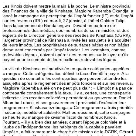
Les Kinois doivent mettre la main à la poche. Le ministre provincial
des Finances de la ville de Kinshasa, Magloire Kabemba Okandja, a
lancé la campagne de perception de l’impôt foncier (IF) et de l’impôt
sur les revenus (IRL) ce mardi, 27 janvier, à l’hôtel Golden Tulip
dans la commune de Bandalungwa. Devant un parterre de
professionnels des médias, des membres de son ministère et des
experts de la Direction générale des recettes de Kinshasa (DGRK),
l’argentier provincial de Kinshasa a invité les assujettis à s’acquitter
de leurs impôts. Les propriétaires de surfaces bâties et non bâties
demeurent concernés par l’impôt foncier. Les locataires, comme
redevables légaux, doivent opérer des retenues sur le loyer qu’ils
payent pour le compte de leurs bailleurs redevables légaux.
La ville de Kinshasa est subdivisée en quatre catégories appelées
« rangs ». Cette catégorisation définit le taux d’impôt à payer. À la
question de connaître les contreparties que peuvent attendre les
assujettis après le règlement des impôts fonciers et sur les revenus,
Magloire Kabemba a été on ne peut plus clair : « L’impôt n’a pas de
contrepartie contrairement à la taxe. Il y a, certes, une contrepartie
indirecte : les recettes collectées permettent au gouverneur, Daniel
Mbumba Lubaki, et son gouvernement provincial d’exécuter leur
programme « Kinshasa ezobonga. » Ce programme a trois priorités
: sécurité, mobilité et salubrité. Malheureusement, cette campagne
se heurte au manque de civisme fiscal de nombreux Kinois.
Pourtant, « il y a bien des années, durant l’époque coloniale et à
l’aube de l’indépendance, les habitants de la capitale payaient
l’impôt », a fait remarquer le chargé de mission de la DGRK, Gérard