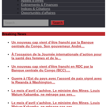
Appels d’offres
Evènements & Finances
Indices & Côtations
Opportunités d’affaires
Breaking News
Un nouveau cap vient d’être franchi par la Banque
centrale du Congo. Son gouverneur, André…
À l’occasion de la Journée internationale d’action pour
la santé des femmes et de la…
Un nouveau cap vient d'être franchi en RDC par la
Banque centrale du Congo (BCC).…
Guerre à l’Est du pays avec l’accord de paix signé avec
le Rwanda à Washington…
Le mois d’avril s’achève. Le ministre des Mines, Louis
Watum Kabamba, ne ménage pas ses…
Le mois d’avril s’achève. Le ministre des Mines, Louis
Watum Kabamba, ne ménage pas ses…