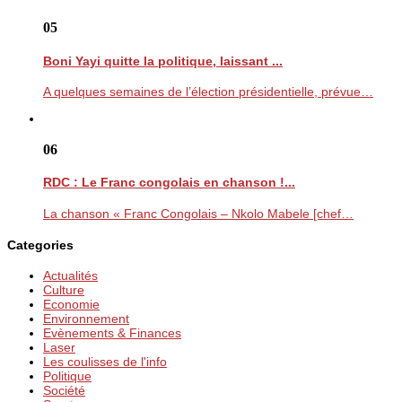
05
Boni Yayi quitte la politique, laissant ...
A quelques semaines de l’élection présidentielle, prévue…
06
RDC : Le Franc congolais en chanson !...
La chanson « Franc Congolais – Nkolo Mabele [chef…
Categories
Actualités
Culture
Economie
Environnement
Evènements & Finances
Laser
Les coulisses de l'info
Politique
Société