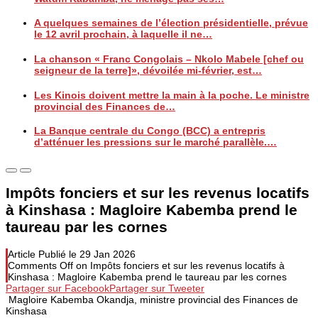
A quelques semaines de l’élection présidentielle, prévue
le 12 avril prochain, à laquelle il ne…
La chanson « Franc Congolais – Nkolo Mabele [chef ou
seigneur de la terre]», dévoilée mi-février, est…
Les Kinois doivent mettre la main à la poche. Le ministre
provincial des Finances de…
La Banque centrale du Congo (BCC) a entrepris
d’atténuer les pressions sur le marché parallèle.…
Impôts fonciers et sur les revenus locatifs
à Kinshasa : Magloire Kabemba prend le
taureau par les cornes
Article Publié le
29 Jan 2026
Comments Off
on Impôts fonciers et sur les revenus locatifs à
Kinshasa : Magloire Kabemba prend le taureau par les cornes
Partager sur Facebook
Partager sur Tweeter
Magloire Kabemba Okandja, ministre provincial des Finances de
Kinshasa