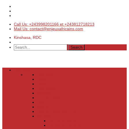
Call Us: +243998201166 et +243812718213
Mail Us: contact@enjeuxafricains.com
Kinshasa, RDC
Actualités
Actualités
Laser
Politique
Economie
Société
Environnement
Culture
Sports
Les coulisses de l’info
Services
Points de vente
Emploi & Carrière