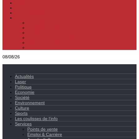
Culture
Sports
Les coulisses de l’info
Services
Points de vente
Emploi & Carrière
Appels d’offres
Evènements & Finances
Indices & Côtations
Opportunités d’affaires
08/08/26
Actualités
Laser
Politique
Economie
Société
Environnement
Culture
Sports
Les coulisses de l’info
Services
Points de vente
Emploi & Carrière