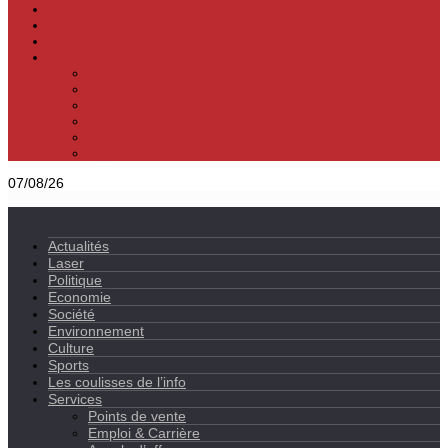
Culture
Sports
Les coulisses de l’info
Services
Points de vente
Emploi & Carrière
Appels d’offres
Evènements & Finances
Indices & Côtations
Opportunités d’affaires
07/08/26
Actualités
Laser
Politique
Economie
Société
Environnement
Culture
Sports
Les coulisses de l’info
Services
Points de vente
Emploi & Carrière