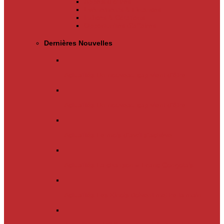
Appels d’offres
Evènements & Finances
Indices & Côtations
Opportunités d’affaires
Dernières Nouvelles
Actualités
Un nouveau cap vient d’être…
Actualités
Un nouveau cap vient d’être…
Actualités
Le mois d’avril s’achève.…
Actualités
La chanson « Franc Congolais…
Actualités
Les Kinois doivent mettre la main…