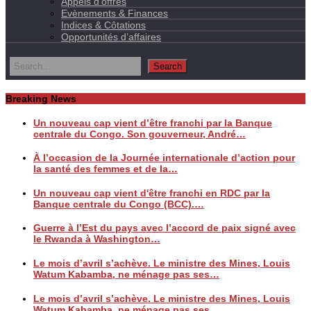
Appels d’offres
Evènements & Finances
Indices & Côtations
Opportunités d’affaires
Breaking News
Un nouveau cap vient d’être franchi par la Banque
centrale du Congo. Son gouverneur, André…
À l’occasion de la Journée internationale d’action pour
la santé des femmes et de la…
Un nouveau cap vient d'être franchi en RDC par la
Banque centrale du Congo (BCC).…
Guerre à l’Est du pays avec l’accord de paix signé avec
le Rwanda à Washington…
Le mois d’avril s’achève. Le ministre des Mines, Louis
Watum Kabamba, ne ménage pas ses…
Le mois d’avril s’achève. Le ministre des Mines, Louis
Watum Kabamba, ne ménage pas ses…