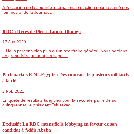
À l’occasion de la Journée internationale d’action pour la santé des
femmes et de la Journée…
RDC : Décès de Pierre Lumbi Okongo
17 Jun 2020
« Nous perdons bien plus qu’un secrétaire général. Nous perdons
un grand frère, un ami, un sage.…
Partenariats RDC-Egypte : Des contrats de plusieurs milliards
à la clé
2 Feb 2021
En quête de résultats tangibles pour la seconde partie de son
quinquennat, le président Tshisekedi…
Exclusif : La RDC intensifie le lobbying en faveur de son
candidat à Addis Abeba