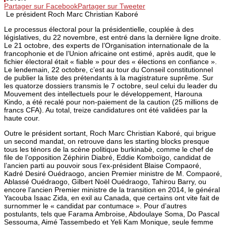
Partager sur Facebook
Partager sur Tweeter
Le président Roch Marc Christian Kaboré
Le processus électoral pour la présidentielle, couplée à des
législatives, du 22 novembre, est entré dans la dernière ligne droite.
Le 21 octobre, des experts de l’Organisation internationale de la
francophonie et de l’Union africaine ont estimé, après audit, que le
fichier électoral était « fiable » pour des « élections en confiance ».
Le lendemain, 22 octobre, c’est au tour du Conseil constitutionnel
de publier la liste des prétendants à la magistrature suprême. Sur
les quatorze dossiers transmis le 7 octobre, seul celui du leader du
Mouvement des intellectuels pour le développement, Harouna
Kindo, a été recalé pour non-paiement de la caution (25 millions de
francs CFA). Au total, treize candidatures ont été validées par la
haute cour.
Outre le président sortant, Roch Marc Christian Kaboré, qui brigue
un second mandat, on retrouve dans les starting blocks presque
tous les ténors de la scène politique burkinabè, comme le chef de
file de l’opposition Zéphirin Diabré, Eddie Komboïgo, candidat de
l’ancien parti au pouvoir sous l’ex-président Blaise Compaoré,
Kadré Desiré Ouédraogo, ancien Premier ministre de M. Compaoré,
Ablassé Ouédraogo, Gilbert Noël Ouédraogo, Tahirou Barry, ou
encore l’ancien Premier ministre de la transition en 2014, le général
Yacouba Isaac Zida, en exil au Canada, que certains ont vite fait de
surnommer le « candidat par contumace ». Pour d’autres
postulants, tels que Farama Ambroise, Abdoulaye Soma, Do Pascal
Sessouma, Aimé Tassembedo et Yeli Kam Monique, seule femme