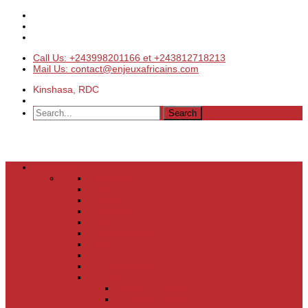
Call Us: +243998201166 et +243812718213
Mail Us: contact@enjeuxafricains.com
Kinshasa, RDC
Actualités
Actualités
Laser
Politique
Economie
Société
Environnement
Culture
Sports
Les coulisses de l’info
Services
Points de vente
Emploi & Carrière