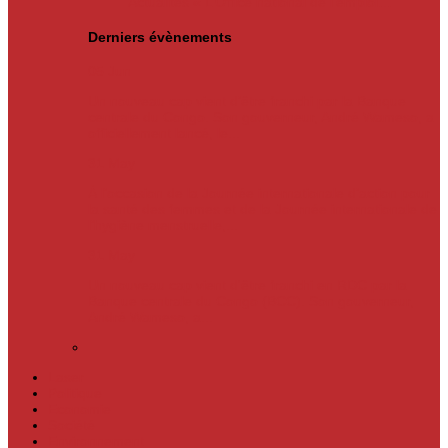
Actualités
« L’Office national de l’emploi…
Derniers évènements
05
Jun
Un nouveau cap vient d’être franchi par la Banque
centrale du Congo. Son gouverneur, André Wameso, a
officiellement lancé, le...
31
May
À l’occasion de la Journée internationale d’action pour
la santé des femmes et de la Journée internationale de
l’hygiène menstruelle,...
31
May
Un nouveau cap vient d'être franchi en RDC par la
Banque centrale du Congo (BCC). Son gouverneur,
André Wameso, a...
Laser
Politique
Economie
Société
Environnement