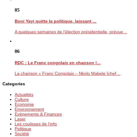
05
Boni Yayi quitte la politique, laissant ...
A quelques semaines de l’élection présidentielle, prévue…
06
RDC : Le Franc congolais en chanson !...
La chanson « Franc Congolais – Nkolo Mabele [chef…
Categories
Actualités
Culture
Economie
Environnement
Evènements & Finances
Laser
Les coulisses de l'info
Politique
Société