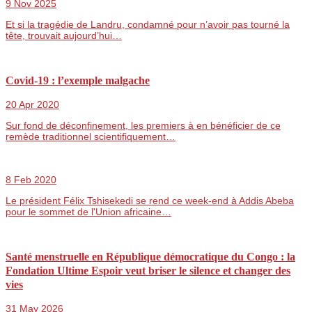
9 Nov 2025
Et si la tragédie de Landru, condamné pour n’avoir pas tourné la
tête, trouvait aujourd’hui…
Covid-19 : l’exemple malgache
20 Apr 2020
Sur fond de déconfinement, les premiers à en bénéficier de ce
remède traditionnel scientifiquement…
8 Feb 2020
Le président Félix Tshisekedi se rend ce week-end à Addis Abeba
pour le sommet de l'Union africaine…
Santé menstruelle en République démocratique du Congo : la
Fondation Ultime Espoir veut briser le silence et changer des
vies
31 May 2026