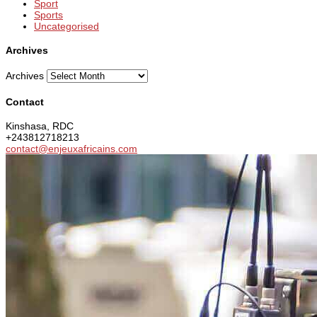
Sport
Sports
Uncategorised
Archives
Archives
Contact
Kinshasa, RDC
+243812718213
contact@enjeuxafricains.com