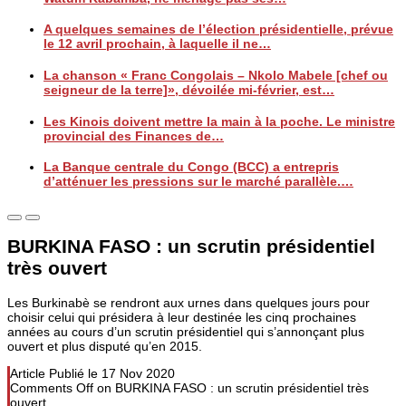
A quelques semaines de l’élection présidentielle, prévue
le 12 avril prochain, à laquelle il ne…
La chanson « Franc Congolais – Nkolo Mabele [chef ou
seigneur de la terre]», dévoilée mi-février, est…
Les Kinois doivent mettre la main à la poche. Le ministre
provincial des Finances de…
La Banque centrale du Congo (BCC) a entrepris
d’atténuer les pressions sur le marché parallèle.…
BURKINA FASO : un scrutin présidentiel
très ouvert
Les Burkinabè se rendront aux urnes dans quelques jours pour
choisir celui qui présidera à leur destinée les cinq prochaines
années au cours d’un scrutin présidentiel qui s’annonçant plus
ouvert et plus disputé qu’en 2015.
Article Publié le
17 Nov 2020
Comments Off
on BURKINA FASO : un scrutin présidentiel très
ouvert