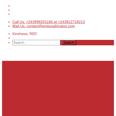
Call Us: +243998201166 et +243812718213
Mail Us: contact@enjeuxafricains.com
Kinshasa, RDC
Actualités
Actualités
Laser
Politique
Economie
Société
Environnement
Culture
Sports
Les coulisses de l’info
Services
Points de vente
Emploi & Carrière