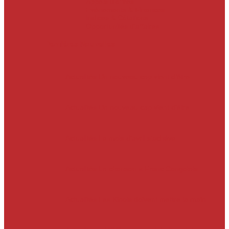
Appels d’offres
Evènements & Finances
Indices & Côtations
Opportunités d’affaires
Dernières Nouvelles
Actualités
Un nouveau cap vient d’être…
Actualités
Un nouveau cap vient d’être…
Actualités
Le mois d’avril s’achève.…
Actualités
La chanson « Franc Congolais…
Actualités
Les Kinois doivent mettre la main…