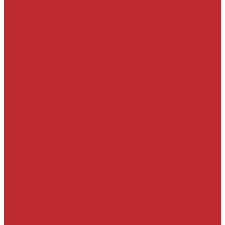
Actualités
« L’Office national de l’emploi…
Derniers évènements
05
Jun
Un nouveau cap vient d’être franchi par la Banque
centrale du Congo. Son gouverneur, André Wameso, a
officiellement lancé, le...
31
May
À l’occasion de la Journée internationale d’action pour
la santé des femmes et de la Journée internationale de
l’hygiène menstruelle,...
31
May
Un nouveau cap vient d'être franchi en RDC par la
Banque centrale du Congo (BCC). Son gouverneur,
André Wameso, a...
Laser
Politique
Economie
Société
Environnement