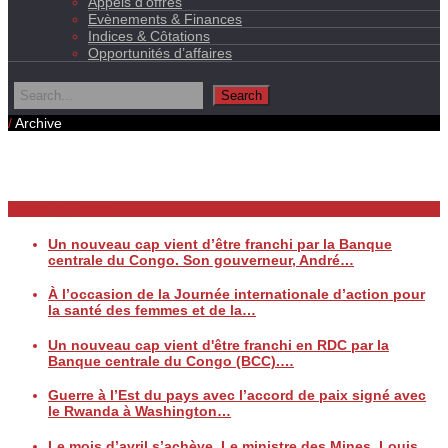
Appels d’offres
Evènements & Finances
Indices & Côtations
Opportunités d’affaires
/
Archive
Daily Archives
Breaking News
Un nouveau cap vient d’être franchi par la Banque
centrale du Congo. Son gouverneur, André…
À l’occasion de la Journée internationale d’action pour
la santé des femmes et de la…
Un nouveau cap vient d'être franchi en RDC par la
Banque centrale du Congo (BCC).…
Guerre à l’Est du pays avec l’accord de paix signé avec
le Rwanda à Washington…
Le mois d’avril s’achève. Le ministre des Mines, Louis