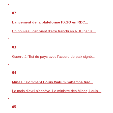
02
Lancement de la plateforme FXGO en RDC...
Un nouveau cap vient d’être franchi en RDC par la…
03
Guerre à l’Est du pays avec l’accord de paix signé…
04
Mines : Comment Louis Watum Kabamba trac...
Le mois d’avril s’achève. Le ministre des Mines, Louis…
05