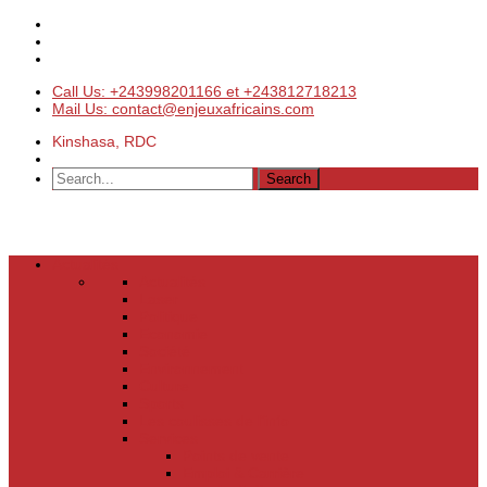
Call Us: +243998201166 et +243812718213
Mail Us: contact@enjeuxafricains.com
Kinshasa, RDC
Actualités
Actualités
Laser
Politique
Economie
Société
Environnement
Culture
Sports
Les coulisses de l’info
Services
Points de vente
Emploi & Carrière