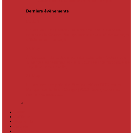
Actualités
« L’Office national de l’emploi…
Derniers évènements
05
Jun
Un nouveau cap vient d’être franchi par la Banque
centrale du Congo. Son gouverneur, André Wameso, a
officiellement lancé, le...
31
May
À l’occasion de la Journée internationale d’action pour
la santé des femmes et de la Journée internationale de
l’hygiène menstruelle,...
31
May
Un nouveau cap vient d'être franchi en RDC par la
Banque centrale du Congo (BCC). Son gouverneur,
André Wameso, a...
Laser
Politique
Economie
Société
Environnement