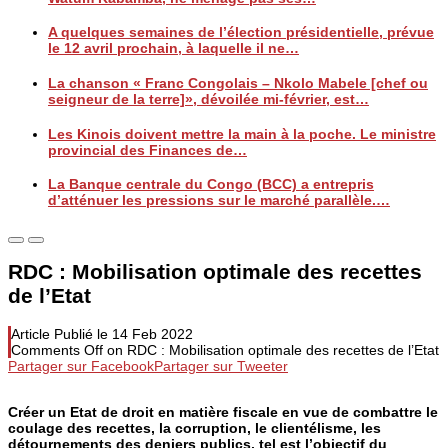
A quelques semaines de l’élection présidentielle, prévue
le 12 avril prochain, à laquelle il ne…
La chanson « Franc Congolais – Nkolo Mabele [chef ou
seigneur de la terre]», dévoilée mi-février, est…
Les Kinois doivent mettre la main à la poche. Le ministre
provincial des Finances de…
La Banque centrale du Congo (BCC) a entrepris
d’atténuer les pressions sur le marché parallèle.…
RDC : Mobilisation optimale des recettes
de l’Etat
Article Publié le
14 Feb 2022
Comments Off
on RDC : Mobilisation optimale des recettes de l’Etat
Partager sur Facebook
Partager sur Tweeter
Créer un Etat de droit en matière fiscale en vue de combattre le
coulage des recettes, la corruption, le clientélisme, les
détournements des deniers publics, tel est l’objectif du