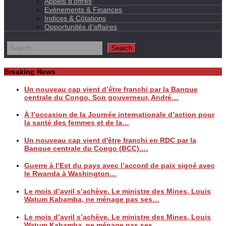
Appels d’offres
Evènements & Finances
Indices & Côtations
Opportunités d’affaires
Breaking News
Un nouveau cap vient d’être franchi par la Banque
centrale du Congo. Son gouverneur, André…
À l’occasion de la Journée internationale d’action pour
la santé des femmes et de la…
Un nouveau cap vient d'être franchi en RDC par la
Banque centrale du Congo (BCC).…
Guerre à l’Est du pays avec l’accord de paix signé avec
le Rwanda à Washington…
Le mois d’avril s’achève. Le ministre des Mines, Louis
Watum Kabamba, ne ménage pas ses…
Le mois d’avril s’achève. Le ministre des Mines, Louis
Watum Kabamba, ne ménage pas ses…