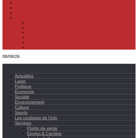
Culture
Sports
Les coulisses de l’info
Services
Points de vente
Emploi & Carrière
Appels d’offres
Evènements & Finances
Indices & Côtations
Opportunités d’affaires
08/08/26
Actualités
Laser
Politique
Economie
Société
Environnement
Culture
Sports
Les coulisses de l’info
Services
Points de vente
Emploi & Carrière