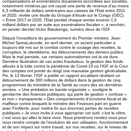
compensations et exonérations douanières accordées aux sociétés,
notamment minières,qui ont causé une perte de revenus d’au moins
6,3 milliards de dollars américains aux caisses de l’Etat entre 2011
et 2020, révèle une étude du Groupe d’étude sur le Congo (GEC).
« Entre 2017 et 2020, l’Etat perdait chaque année environ 1,5
milliard dollars par an suite aux exonérations fiscales », a renchéri,
en janvier dernier,Victor Batubenga, numéro deux de l’IGF.
Depuis l’investiture du gouvernement du Premier ministre, Jean-
Michel SamaLukonde, en avril dernier, un accent particulier a
toujours été mis sur le combat contre le coulage des recettes, la
corruption, le clientélisme, les détournements des deniers publics.
Mais le mal persiste, car certains automatismes ont la vie dure.
Dernière illustration de ces actes frauduleux, la gestion des fonds
alloués à la lutte contre la pandémie de Covid-19 où l’IGF et la Cour
des comptes ont pointé du doigt une mauvaise gestion généralisée.
Pis, le 13 février, l’IGF a publié un rapport accablant révélant un
détournement de 300 millions de dollars dans la gestion de cinq
programmes du ministère de la Santé au cours des six dernières
années. « Une prédation en bande organisée », souligne le
gendarme des finances publiques, qui parle de gestion « confuse »
et non « transparente ».Des comportements d’incivisme fiscal et de
maffieux contre lesquels le ministre des Finances part en guerre
avec FinAlerte, pour mettre fin aux énormes pertes de recettes
publiques.« Je vous invite à vous approprier cet outil, c’est le vôtre,
c’est vous qui allez le faire vivre. Nous prendrons rendez-vous pour
vous rendre compte de l’évolution de son utilisation, fonctionnement
et de son impact sur notre travail, sur nos recettes, sur le niveau de