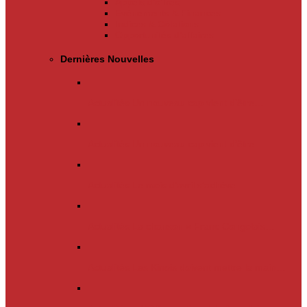
Appels d’offres
Evènements & Finances
Indices & Côtations
Opportunités d’affaires
Dernières Nouvelles
Actualités
Un nouveau cap vient d’être…
Actualités
Un nouveau cap vient d’être…
Actualités
Le mois d’avril s’achève.…
Actualités
La chanson « Franc Congolais…
Actualités
Les Kinois doivent mettre la main…