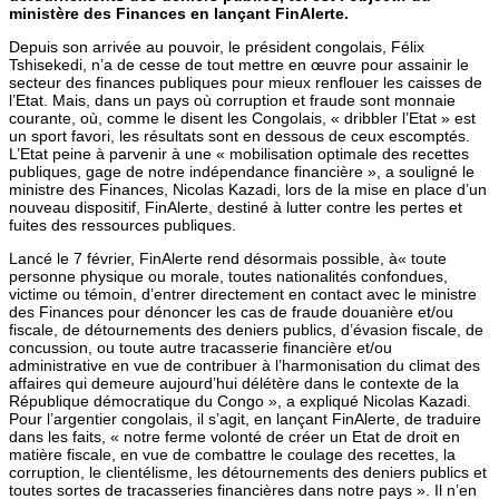
ministère des Finances en lançant FinAlerte.
Depuis son arrivée au pouvoir, le président congolais, Félix
Tshisekedi, n’a de cesse de tout mettre en œuvre pour assainir le
secteur des finances publiques pour mieux renflouer les caisses de
l’Etat. Mais, dans un pays où corruption et fraude sont monnaie
courante, où, comme le disent les Congolais, « dribbler l’Etat » est
un sport favori, les résultats sont en dessous de ceux escomptés.
L’Etat peine à parvenir à une « mobilisation optimale des recettes
publiques, gage de notre indépendance financière », a souligné le
ministre des Finances, Nicolas Kazadi, lors de la mise en place d’un
nouveau dispositif, FinAlerte, destiné à lutter contre les pertes et
fuites des ressources publiques.
Lancé le 7 février, FinAlerte rend désormais possible, à« toute
personne physique ou morale, toutes nationalités confondues,
victime ou témoin, d’entrer directement en contact avec le ministre
des Finances pour dénoncer les cas de fraude douanière et/ou
fiscale, de détournements des deniers publics, d’évasion fiscale, de
concussion, ou toute autre tracasserie financière et/ou
administrative en vue de contribuer à l’harmonisation du climat des
affaires qui demeure aujourd’hui délétère dans le contexte de la
République démocratique du Congo », a expliqué Nicolas Kazadi.
Pour l’argentier congolais, il s’agit, en lançant FinAlerte, de traduire
dans les faits, « notre ferme volonté de créer un Etat de droit en
matière fiscale, en vue de combattre le coulage des recettes, la
corruption, le clientélisme, les détournements des deniers publics et
toutes sortes de tracasseries financières dans notre pays ». Il n’en