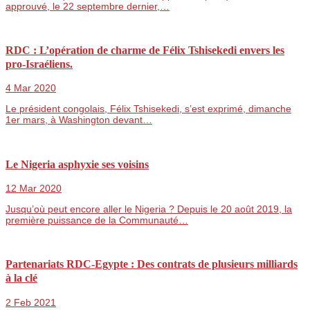
approuvé, le 22 septembre dernier,…
RDC : L’opération de charme de Félix Tshisekedi envers les
pro-Israéliens.
4 Mar 2020
Le président congolais, Félix Tshisekedi, s’est exprimé, dimanche
1er mars, à Washington devant…
Le Nigeria asphyxie ses voisins
12 Mar 2020
Jusqu’où peut encore aller le Nigeria ? Depuis le 20 août 2019, la
première puissance de la Communauté…
Partenariats RDC-Egypte : Des contrats de plusieurs milliards
à la clé
2 Feb 2021