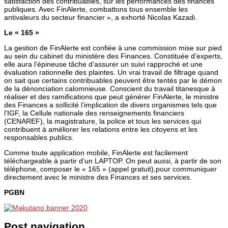
satisfaction des contribuables, sur les performances des finances
publiques. Avec FinAlerte, combattons tous ensemble les
antivaleurs du secteur financier », a exhorté Nicolas Kazadi.
Le « 165 »
La gestion de FinAlerte est confiée à une commission mise sur pied
au sein du cabinet du ministère des Finances. Constituée d’experts,
elle aura l’épineuse tâche d’assurer un suivi rapproché et une
évaluation rationnelle des plaintes. Un vrai travail de filtrage quand
on sait que certains contribuables peuvent être tentés par le démon
de la dénonciation calomnieuse. Conscient du travail titanesque à
réaliser et des ramifications que peut générer FinAlerte, le ministre
des Finances a sollicité l’implication de divers organismes tels que
l’IGF, la Cellule nationale des renseignements financiers
(CENAREF), la magistrature, la police et tous les services qui
contribuent à améliorer les relations entre les citoyens et les
responsables publics.
Comme toute application mobile, FinAlerte est facilement
téléchargeable à partir d’un LAPTOP. On peut aussi, à partir de son
téléphone, composer le « 165 » (appel gratuit),pour communiquer
directement avec le ministre des Finances et ses services.
PGBN
Post navigation