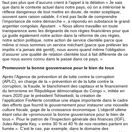
faut pas plus que d’aucuns crient à l’appel à la délation.« Je sais
que dans le contexte actuel dans notre pays, où on a intériorisé le
réflexe dangereux de tout mettre en doute, de rester sceptique,
souvent sans raison valable, il n’est pas facile de comprendre
l’importance de notre démarche », a répondu en substance le grand
argentier congolais. Ajoutant : « Nous allons travailler en toute
transparence avec les dirigeants de nos régies financières pour que
ça guide également notre action dans la réforme de ces régies,
notre action politique, notre action de service clientèle parce que
même si nous sommes un service méchant (parce que prélever les
impôts n’a jamais été gentil), nous avons quand même l’obligation
d’assurer une qualité de relation clientèle tout à fait différente de ce
que nous avons connu dans le passé dans ce pays. »
Promouvoir la bonne gouvernance pour le bien de tous
Après l’Agence de prévention et de lutte contre la corruption
(APLC), en charge de la « prévention et de la lutte contre la
corruption, la fraude, le blanchiment des capitaux et le financement
du terrorisme en République démocratique du Congo », initiée en
mars 2020 par le président Tshisekedi, la création de
l’application FinAlerte constitue une étape importante dans le cadre
des efforts que fournit le gouvernement pour instaurer une nouvelle
culture fiscale, gage de la croissance économique. L’objectif ultime
étant celui de «promouvoir la bonne gouvernance pour le bien de
tous ». Pour le patron de l’Inspection générale des finances (IGF),
Jules Alingete Key, « entre 30 % et 40 % de nos recettes partent en
fumée ». C’est le cas, par exemple, dans le domaine des