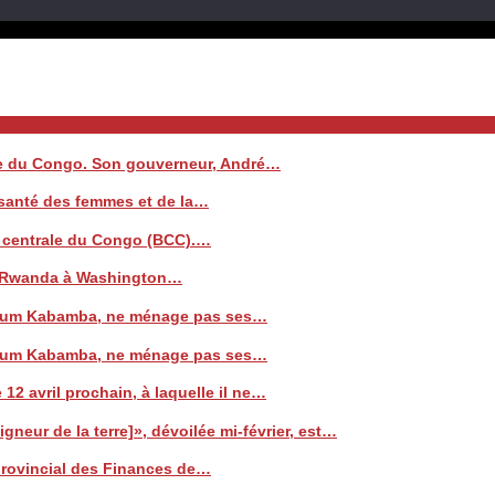
ale du Congo. Son gouverneur, André…
a santé des femmes et de la…
e centrale du Congo (BCC).…
 le Rwanda à Washington…
 Watum Kabamba, ne ménage pas ses…
 Watum Kabamba, ne ménage pas ses…
 12 avril prochain, à laquelle il ne…
neur de la terre]», dévoilée mi-février, est…
 provincial des Finances de…