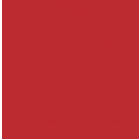
Appels d’offres
Evènements & Finances
Indices & Côtations
Opportunités d’affaires
Dernières Nouvelles
Actualités
Un nouveau cap vient d’être…
Actualités
Un nouveau cap vient d’être…
Actualités
Le mois d’avril s’achève.…
Actualités
La chanson « Franc Congolais…
Actualités
Les Kinois doivent mettre la main…