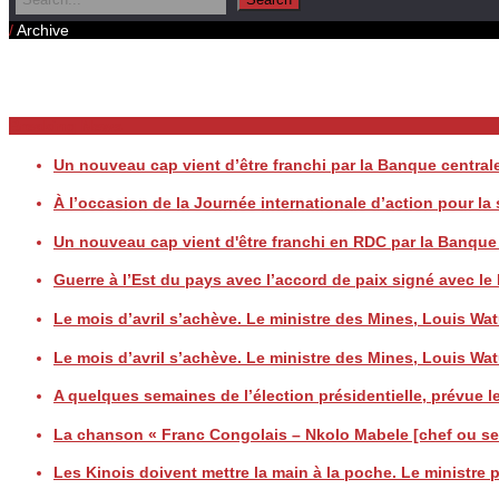
/
Archive
Daily Archives
Breaking News
Un nouveau cap vient d’être franchi par la Banque centr
À l’occasion de la Journée internationale d’action pour l
Un nouveau cap vient d'être franchi en RDC par la Banqu
Guerre à l’Est du pays avec l’accord de paix signé avec
Le mois d’avril s’achève. Le ministre des Mines, Louis
Le mois d’avril s’achève. Le ministre des Mines, Louis
A quelques semaines de l’élection présidentielle, prévue le
La chanson « Franc Congolais – Nkolo Mabele [chef ou seig
Les Kinois doivent mettre la main à la poche. Le ministre