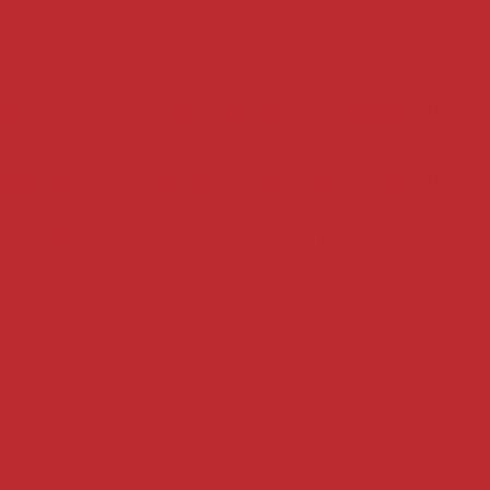
ale du Congo. Son gouverneur, André Wameso, a officiellement lancé, le
a santé des femmes et de la Journée internationale de l’hygiène menstrue
que centrale du Congo (BCC). Son gouverneur, André Wameso, a...