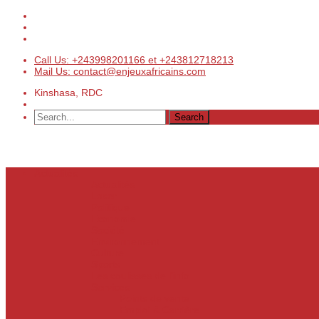
Call Us: +243998201166 et +243812718213
Mail Us: contact@enjeuxafricains.com
Kinshasa, RDC
Actualités
Actualités
Laser
Politique
Economie
Société
Environnement
Culture
Sports
Les coulisses de l’info
Services
Points de vente
Emploi & Carrière