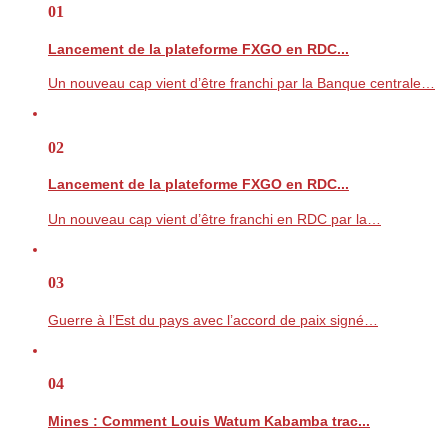
01
Lancement de la plateforme FXGO en RDC...
Un nouveau cap vient d’être franchi par la Banque centrale…
02
Lancement de la plateforme FXGO en RDC...
Un nouveau cap vient d’être franchi en RDC par la…
03
Guerre à l’Est du pays avec l’accord de paix signé…
04
Mines : Comment Louis Watum Kabamba trac...