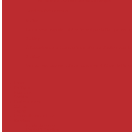
Actualités
« L’Office national de l’emploi…
Derniers évènements
05
Jun
Un nouveau cap vient d’être franchi par la Banque centr
31
May
À l’occasion de la Journée internationale d’action pour l
31
May
Un nouveau cap vient d'être franchi en RDC par la Ban
Laser
Politique
Economie
Société
Environnement
Culture
Sports
Les coulisses de l’info
Services
Points de vente
Emploi & Carrière