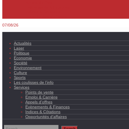
Appels d’offres
Evènements & Finances
Indices & Côtations
Opportunités d’affaires
07/08/26
Actualités
Laser
Politique
Economie
Société
Environnement
Culture
Sports
Les coulisses de l’info
Services
Points de vente
Emploi & Carrière
Appels d’offres
Evènements & Finances
Indices & Côtations
Opportunités d’affaires