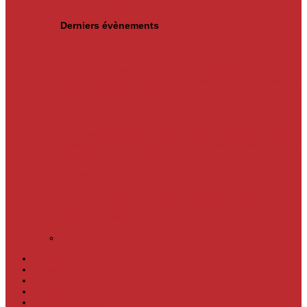
Actualités
« L’Office national de l’emploi…
Derniers évènements
05
Jun
Un nouveau cap vient d’être franchi par la Banque
centrale du Congo. Son gouverneur, André Wameso, a
officiellement lancé, le...
31
May
À l’occasion de la Journée internationale d’action pour
la santé des femmes et de la Journée internationale de
l’hygiène menstruelle,...
31
May
Un nouveau cap vient d'être franchi en RDC par la
Banque centrale du Congo (BCC). Son gouverneur,
André Wameso, a...
Laser
Politique
Economie
Société
Environnement