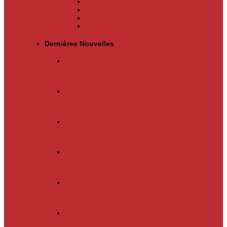
Appels d’offres
Evènements & Finances
Indices & Côtations
Opportunités d’affaires
Dernières Nouvelles
Actualités
Un nouveau cap vient d’être…
Actualités
Un nouveau cap vient d’être…
Actualités
Le mois d’avril s’achève.…
Actualités
La chanson « Franc Congolais…
Actualités
Les Kinois doivent mettre la main…