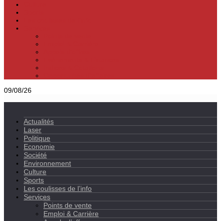
Culture
Sports
Les coulisses de l’info
Services
Points de vente
Emploi & Carrière
Appels d’offres
Evènements & Finances
Indices & Côtations
Opportunités d’affaires
09/08/26
Actualités
Laser
Politique
Economie
Société
Environnement
Culture
Sports
Les coulisses de l’info
Services
Points de vente
Emploi & Carrière