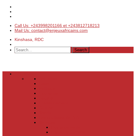
Call Us: +243998201166 et +243812718213
Mail Us: contact@enjeuxafricains.com
Kinshasa, RDC
Actualités
Actualités
Laser
Politique
Economie
Société
Environnement
Culture
Sports
Les coulisses de l’info
Services
Points de vente
Emploi & Carrière