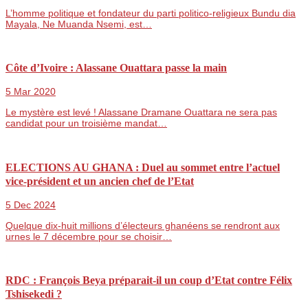
L’homme politique et fondateur du parti politico-religieux Bundu dia
Mayala, Ne Muanda Nsemi, est…
Côte d’Ivoire : Alassane Ouattara passe la main
5 Mar 2020
Le mystère est levé ! Alassane Dramane Ouattara ne sera pas
candidat pour un troisième mandat…
ELECTIONS AU GHANA : Duel au sommet entre l’actuel
vice-président et un ancien chef de l’Etat
5 Dec 2024
Quelque dix-huit millions d’électeurs ghanéens se rendront aux
urnes le 7 décembre pour se choisir…
RDC : François Beya préparait-il un coup d’Etat contre Félix
Tshisekedi ?