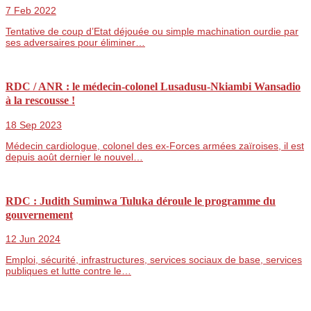
7 Feb 2022
Tentative de coup d’Etat déjouée ou simple machination ourdie par
ses adversaires pour éliminer…
RDC / ANR : le médecin-colonel Lusadusu-Nkiambi Wansadio
à la rescousse !
18 Sep 2023
Médecin cardiologue, colonel des ex-Forces armées zaïroises, il est
depuis août dernier le nouvel…
RDC : Judith Suminwa Tuluka déroule le programme du
gouvernement
12 Jun 2024
Emploi, sécurité, infrastructures, services sociaux de base, services
publiques et lutte contre le…