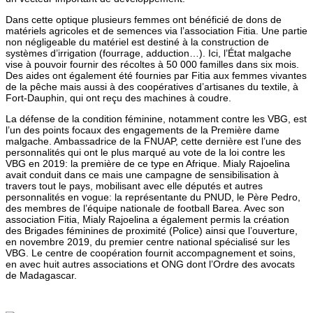
Dans cette optique plusieurs femmes ont bénéficié de dons de
matériels agricoles et de semences via l’association Fitia.
Une partie
non négligeable du matériel est destiné à la construction de
systèmes d’irrigation (fourrage, adduction…).
Ici, l’État malgache
vise à pouvoir fournir des récoltes à 50 000 familles dans six mois.
Des aides ont également été fournies par Fitia aux femmes vivantes
de la pêche mais aussi à des coopératives d’artisanes du textile, à
Fort-Dauphin, qui ont reçu des machines à coudre.
La défense de la condition féminine, notamment contre les VBG, est
l’un des points focaux des engagements de la Première dame
malgache.
Ambassadrice de la FNUAP, cette dernière est l’une des
personnalités qui ont le plus marqué au vote de la loi contre les
VBG en 2019: la première de ce type en Afrique.
Mialy Rajoelina
avait conduit dans ce mais une campagne de sensibilisation à
travers tout le pays, mobilisant avec elle députés et autres
personnalités en vogue: la représentante du PNUD, le Père Pedro,
des membres de l’équipe nationale de football Barea.
Avec son
association Fitia, Mialy Rajoelina a également permis la création
des Brigades féminines de proximité (Police) ainsi que l’ouverture,
en novembre 2019, du premier centre national spécialisé sur les
VBG.
Le centre de coopération fournit accompagnement et soins,
en avec huit autres associations et ONG dont l’Ordre des avocats
de Madagascar.