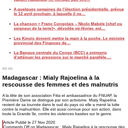
A quelques semaines de l’élection présidentielle, prévue
le 12 avril prochain, à laquelle il ne…
La chanson « Franc Congolais – Nkolo Mabele [chef ou
seigneur de la terre]», dévoilée mi-février, est…
Les Kinois doivent mettre la main à la poche. Le ministre
provincial des Finances de…
La Banque centrale du Congo (BCC) a entrepris
d’atténuer les pressions sur le marché parallèle.…
Madagascar : Mialy Rajoelina à la
rescousse des femmes et des malnutris
A la tête de son association Fitia et ambassadrice du FNUAP, la
Première Dame se distingue par son activisme. Mialy Rajoelina
revient de sa tournée dans le sud du pays où elle a mené la lutte
contre la malnutrition. Elle est aussi connue pour son action, dans
toute la Grande île, contre les violences basées sur le genre.
Article Publié le
27 Nov 2020
Comments Off
on Madagascar : Mialy Rajoelina à la rescousse des