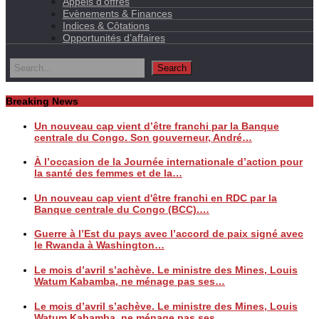
Appels d’offres
Evènements & Finances
Indices & Côtations
Opportunités d’affaires
Breaking News
Un nouveau cap vient d’être franchi par la Banque
centrale du Congo. Son gouverneur, André…
À l’occasion de la Journée internationale d’action pour
la santé des femmes et de la…
Un nouveau cap vient d'être franchi en RDC par la
Banque centrale du Congo (BCC).…
Guerre à l’Est du pays avec l’accord de paix signé avec
le Rwanda à Washington…
Le mois d’avril s’achève. Le ministre des Mines, Louis
Watum Kabamba, ne ménage pas ses…
Le mois d’avril s’achève. Le ministre des Mines, Louis
Watum Kabamba, ne ménage pas ses…