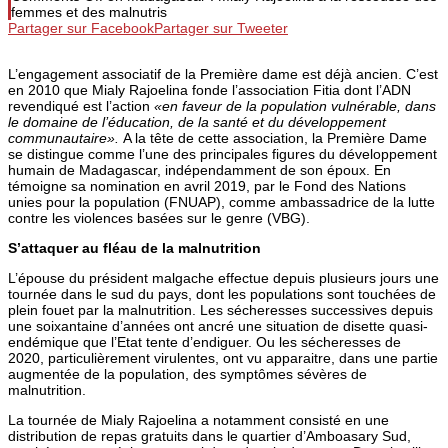
femmes et des malnutris
Partager sur Facebook
Partager sur Tweeter
L’engagement associatif de la Première dame est déjà ancien.
C’est
en 2010 que Mialy Rajoelina fonde l’association Fitia dont l’ADN
revendiqué est l’action
«en faveur de la population vulnérable, dans
le domaine de l’éducation, de la santé et du développement
communautaire».
A la tête de cette association, la Première Dame
se distingue comme l’une des principales figures du développement
humain de Madagascar, indépendamment de son époux.
En
témoigne sa nomination en avril 2019, par le Fond des Nations
unies pour la population (FNUAP), comme ambassadrice de la lutte
contre les violences basées sur le genre (VBG).
S’attaquer au fléau de la malnutrition
L’épouse du président malgache effectue depuis plusieurs jours une
tournée dans le sud du pays, dont les populations sont touchées de
plein fouet par la malnutrition.
Les sécheresses successives depuis
une soixantaine d’années ont ancré une situation de disette quasi-
endémique que l’Etat tente d’endiguer.
Ou les sécheresses de
2020, particulièrement virulentes, ont vu apparaitre, dans une partie
augmentée de la population, des symptômes sévères de
malnutrition.
La tournée de Mialy Rajoelina a notamment consisté en une
distribution de repas gratuits dans le quartier d’Amboasary Sud,