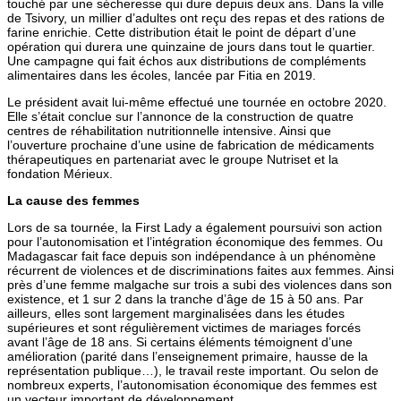
touché par une sécheresse qui dure depuis deux ans.
Dans la ville
de Tsivory, un millier d’adultes ont reçu des repas et des rations de
farine enrichie.
Cette distribution était le point de départ d’une
opération qui durera une quinzaine de jours dans tout le quartier.
Une campagne qui fait échos aux distributions de compléments
alimentaires dans les écoles, lancée par Fitia en 2019.
Le président avait lui-même effectué une tournée en octobre 2020.
Elle s’était conclue sur l’annonce de la construction de quatre
centres de réhabilitation nutritionnelle intensive.
Ainsi que
l’ouverture prochaine d’une usine de fabrication de médicaments
thérapeutiques en partenariat avec le groupe Nutriset et la
fondation Mérieux.
La cause des femmes
Lors de sa tournée, la First Lady a également poursuivi son action
pour l’autonomisation et l’intégration économique des femmes.
Ou
Madagascar fait face depuis son indépendance à un phénomène
récurrent de violences et de discriminations faites aux femmes.
Ainsi
près d’une femme malgache sur trois a subi des violences dans son
existence, et 1 sur 2 dans la tranche d’âge de 15 à 50 ans.
Par
ailleurs, elles sont largement marginalisées dans les études
supérieures et sont régulièrement victimes de mariages forcés
avant l’âge de 18 ans.
Si certains éléments témoignent d’une
amélioration (parité dans l’enseignement primaire, hausse de la
représentation publique…), le travail reste important.
Ou selon de
nombreux experts, l’autonomisation économique des femmes est
un vecteur important de développement.