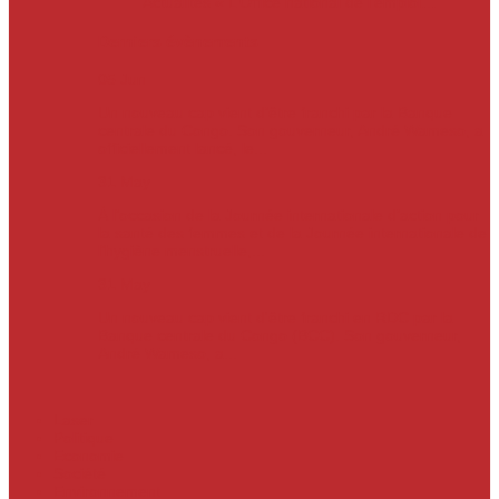
Actualités
« L’Office national de l’emploi…
Derniers évènements
05
Jun
Un nouveau cap vient d’être franchi par la Banque
centrale du Congo. Son gouverneur, André Wameso, a
officiellement lancé, le...
31
May
À l’occasion de la Journée internationale d’action pour
la santé des femmes et de la Journée internationale de
l’hygiène menstruelle,...
31
May
Un nouveau cap vient d'être franchi en RDC par la
Banque centrale du Congo (BCC). Son gouverneur,
André Wameso, a...
Laser
Politique
Economie
Société
Environnement