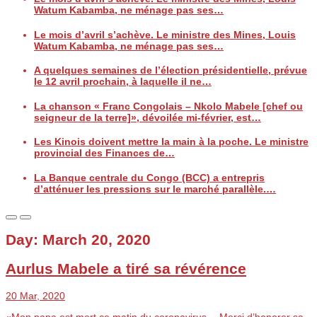
Watum Kabamba, ne ménage pas ses…
Le mois d’avril s’achève. Le ministre des Mines, Louis
Watum Kabamba, ne ménage pas ses…
A quelques semaines de l’élection présidentielle, prévue
le 12 avril prochain, à laquelle il ne…
La chanson « Franc Congolais – Nkolo Mabele [chef ou
seigneur de la terre]», dévoilée mi-février, est…
Les Kinois doivent mettre la main à la poche. Le ministre
provincial des Finances de…
La Banque centrale du Congo (BCC) a entrepris
d’atténuer les pressions sur le marché parallèle.…
Day:
March 20, 2020
Aurlus Mabele a tiré sa révérence
20 Mar, 2020
«Mon papa est mort ce matin du coronavirus… Merci d’honorer sa