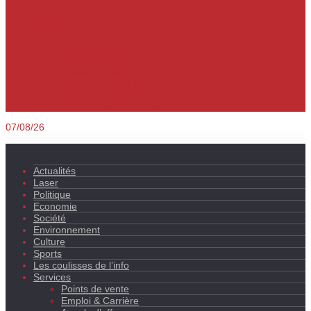
Culture
Sports
Les coulisses de l’info
Services
Points de vente
Emploi & Carrière
Appels d’offres
Evènements & Finances
Indices & Côtations
Opportunités d’affaires
07/08/26
Actualités
Laser
Politique
Economie
Société
Environnement
Culture
Sports
Les coulisses de l’info
Services
Points de vente
Emploi & Carrière