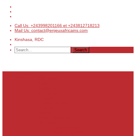
Call Us: +243998201166 et +243812718213
Mail Us: contact@enjeuxafricains.com
Kinshasa, RDC
Actualités
Actualités
Laser
Politique
Economie
Société
Environnement
Culture
Sports
Les coulisses de l’info
Services
Points de vente
Emploi & Carrière