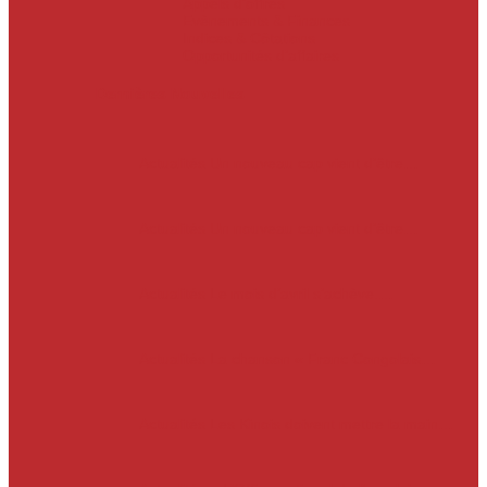
Appels d’offres
Evènements & Finances
Indices & Côtations
Opportunités d’affaires
Dernières Nouvelles
Actualités
Un nouveau cap vient d’être…
Actualités
Un nouveau cap vient d’être…
Actualités
Le mois d’avril s’achève.…
Actualités
La chanson « Franc Congolais…
Actualités
Les Kinois doivent mettre la main…