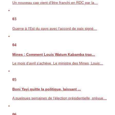
Un nouveau cap vient d’être franchi en RDC par la…
03
Guerre à l’Est du pays avec l’accord de paix signé…
04
Mines : Comment Louis Watum Kabamba trac...
Le mois d’avril s’achève. Le ministre des Mines, Louis…
05
Boni Yayi quitte la politique, laissant ...
A quelques semaines de l’élection présidentielle, prévue…
06