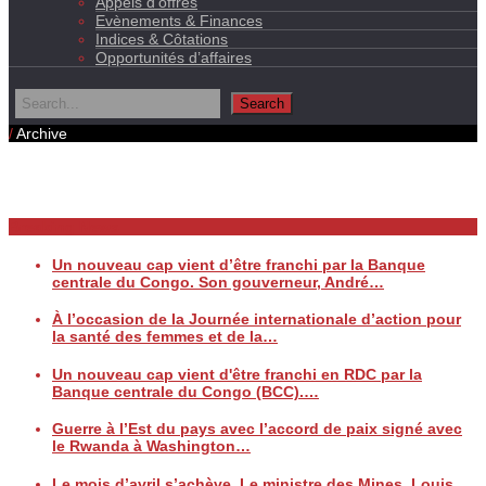
Appels d’offres
Evènements & Finances
Indices & Côtations
Opportunités d’affaires
/
Archive
Daily Archives
Breaking News
Un nouveau cap vient d’être franchi par la Banque
centrale du Congo. Son gouverneur, André…
À l’occasion de la Journée internationale d’action pour
la santé des femmes et de la…
Un nouveau cap vient d'être franchi en RDC par la
Banque centrale du Congo (BCC).…
Guerre à l’Est du pays avec l’accord de paix signé avec
le Rwanda à Washington…
Le mois d’avril s’achève. Le ministre des Mines, Louis