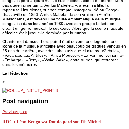
congolais perd aujourd’hui. Je suis inconsolable et effondrée. Mon
papa que j’aime tant… Aurlus Mabele…», a écrit sa fille, la
rappeuse Liza Monet, sur son compte Instagram. Né au Congo-
Brazzaville en 1953, Aurlus Mabele, de son vrai nom Aurélien
Miatsonama, est devenu une figure emblématique de la musique
congolaise dans les années 1980 avec son groupe Loketo en
créant un genre musical, le soukouss. Alors que la scène musicale
africaine était jusque-là dominée par la rumba.
Chanteur et danseur hors pair, il était devenu une légende, une
icône de la musique africaine avec beaucoup de disques vendus en
25 ans de carrière, avec des tubes tels que «Loketo», «Zebola»,
«Vacances aux Antilles», «Africa Mousso», «La Femme ivoirienne»,
«Embargo», «Betty», «Waka Waka», entre autres, qui resteront
dans les mémoires.
La Rédaction
>
Post navigation
Previous post
RDC : Léon Kengo wa Dondo perd son fils Michel