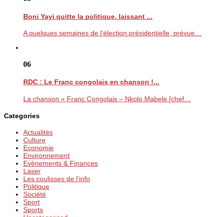
Boni Yayi quitte la politique, laissant ...
A quelques semaines de l’élection présidentielle, prévue…
06
RDC : Le Franc congolais en chanson !...
La chanson « Franc Congolais – Nkolo Mabele [chef…
Categories
Actualités
Culture
Economie
Environnement
Evènements & Finances
Laser
Les coulisses de l'info
Politique
Société
Sport
Sports