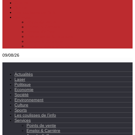
Culture
Sports
Les coulisses de l’info
Services
Points de vente
Emploi & Carrière
Appels d’offres
Evènements & Finances
Indices & Côtations
Opportunités d’affaires
09/08/26
Actualités
Laser
Politique
Economie
Société
Environnement
Culture
Sports
Les coulisses de l’info
Services
Points de vente
Emploi & Carrière