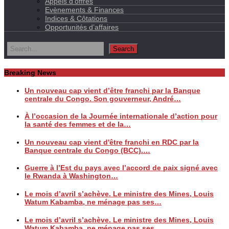
Appels d’offres
Evènements & Finances
Indices & Côtations
Opportunités d’affaires
Breaking News
Un nouveau cap vient d’être franchi par la Banque
centrale du Congo. Son gouverneur, André…
À l’occasion de la Journée internationale d’action pour
la santé des femmes et de la…
Un nouveau cap vient d'être franchi en RDC par la
Banque centrale du Congo (BCC).…
Guerre à l’Est du pays avec l’accord de paix signé avec
le Rwanda à Washington…
Le mois d’avril s’achève. Le ministre des Mines, Louis
Watum Kabamba, ne ménage pas ses…
Le mois d’avril s’achève. Le ministre des Mines, Louis
Watum Kabamba, ne ménage pas ses…