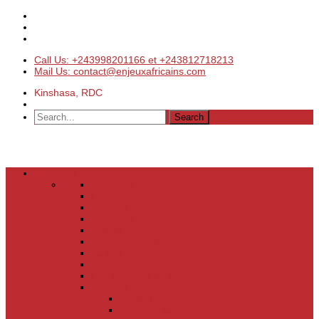
Call Us: +243998201166 et +243812718213
Mail Us: contact@enjeuxafricains.com
Kinshasa, RDC
Actualités
Actualités
Laser
Politique
Economie
Société
Environnement
Culture
Sports
Les coulisses de l’info
Services
Points de vente
Emploi & Carrière