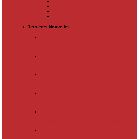
Appels d’offres
Evènements & Finances
Indices & Côtations
Opportunités d’affaires
Dernières Nouvelles
Actualités
Un nouveau cap vient d’être…
Actualités
Un nouveau cap vient d’être…
Actualités
Le mois d’avril s’achève.…
Actualités
La chanson « Franc Congolais…
Actualités
Les Kinois doivent mettre la main…