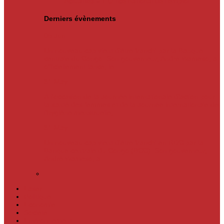
Actualités
« L’Office national de l’emploi…
Derniers évènements
05
Jun
Un nouveau cap vient d’être franchi par la Banque
centrale du Congo. Son gouverneur, André Wameso, a
officiellement lancé, le...
31
May
À l’occasion de la Journée internationale d’action pour
la santé des femmes et de la Journée internationale de
l’hygiène menstruelle,...
31
May
Un nouveau cap vient d'être franchi en RDC par la
Banque centrale du Congo (BCC). Son gouverneur,
André Wameso, a...
Laser
Politique
Economie
Société
Environnement