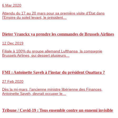
6 Mar 2020
Attendu du 17 au 20 mars pour sa première visite d’Etat dans
l’Empire du soleil levant, le président…
Dieter Vranckx va prendre les commandes de Brussels Airlines
12 Dec 2019
Filiale à 100% du groupe allemand Lufthansa, la compagnie
Brussels Airlines, qui dessert plusieurs…
FMI : Antoinette Sayeh à l’instar du président Ouattara ?
27 Feb 2020
Dès la mi-mars, l’ancienne ministre libérienne des Finances,
Antoinette Sayeh, devrait occuper le…
Tribune / Covid-19 : Tous ensemble contre un ennemi invisible