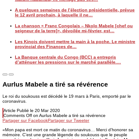
A quelques semaines de l’élection présidentielle, prévue
le 12 avril prochain, à laquelle il ne…
La chanson « Franc Congolais – Nkolo Mabele [chef ou
seigneur de la terre]», dévoilée mi-février, est…
Les Kinois doivent mettre la main à la poche. Le ministre
provincial des Finances de…
La Banque centrale du Congo (BCC) a entrepris
d’atténuer les pressions sur le marché parallèle.…
Aurlus Mabele a tiré sa révérence
Le roi du soukouss est décédé le 19 mars à Paris, emporté par le
coronavirus.
Article Publié le
20 Mar 2020
Comments Off
on Aurlus Mabele a tiré sa révérence
Partager sur Facebook
Partager sur Tweeter
«Mon papa est mort ce matin du coronavirus… Merci d’honorer sa
mémoire. C’est une grande légende du soukouss que le peuple