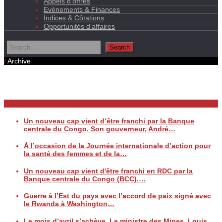
Appels d’offres
Evènements & Finances
Indices & Côtations
Opportunités d’affaires
/
Archive
Daily Archives
Breaking News
Un nouveau cap vient d’être franchi par la Banque
centrale du Congo. Son gouverneur, André…
À l’occasion de la Journée internationale d’action pour
la santé des femmes et de la…
Un nouveau cap vient d'être franchi en RDC par la
Banque centrale du Congo (BCC).…
Guerre à l’Est du pays avec l’accord de paix signé avec
le Rwanda à Washington…
Le mois d’avril s’achève. Le ministre des Mines, Louis