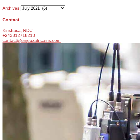
Archives
Contact
Kinshasa, RDC
+243812718213
contact@enjeuxafricains.com