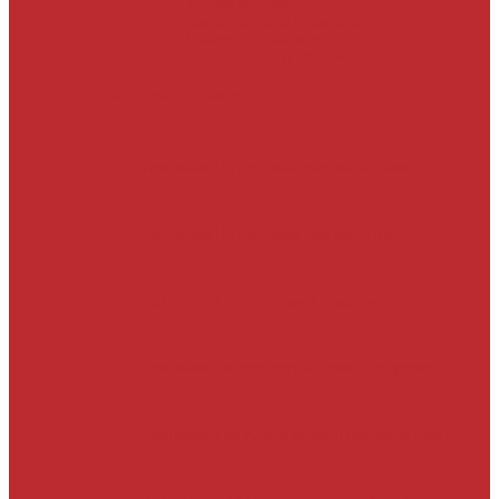
Appels d’offres
Evènements & Finances
Indices & Côtations
Opportunités d’affaires
Dernières Nouvelles
Actualités
Un nouveau cap vient d’être…
Actualités
Un nouveau cap vient d’être…
Actualités
Le mois d’avril s’achève.…
Actualités
La chanson « Franc Congolais…
Actualités
Les Kinois doivent mettre la main…