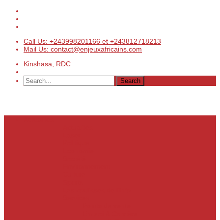
Call Us: +243998201166 et +243812718213
Mail Us: contact@enjeuxafricains.com
Kinshasa, RDC
Actualités
Actualités
Laser
Politique
Economie
Société
Environnement
Culture
Sports
Les coulisses de l’info
Services
Points de vente
Emploi & Carrière