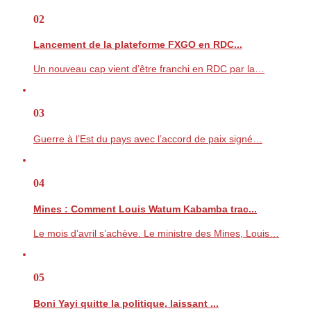
02
Lancement de la plateforme FXGO en RDC...
Un nouveau cap vient d’être franchi en RDC par la…
03
Guerre à l’Est du pays avec l’accord de paix signé…
04
Mines : Comment Louis Watum Kabamba trac...
Le mois d’avril s’achève. Le ministre des Mines, Louis…
05
Boni Yayi quitte la politique, laissant ...