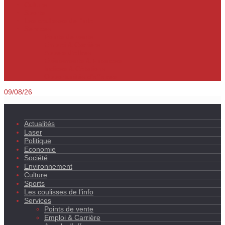
Culture
Sports
Les coulisses de l’info
Services
Points de vente
Emploi & Carrière
Appels d’offres
Evènements & Finances
Indices & Côtations
Opportunités d’affaires
09/08/26
Actualités
Laser
Politique
Economie
Société
Environnement
Culture
Sports
Les coulisses de l’info
Services
Points de vente
Emploi & Carrière