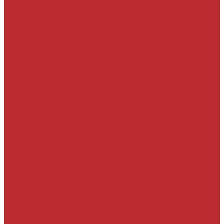
Actualités
« L’Office national de l’emploi…
Derniers évènements
05
Jun
Un nouveau cap vient d’être franchi par la Banque
centrale du Congo. Son gouverneur, André Wameso, a
officiellement lancé, le...
31
May
À l’occasion de la Journée internationale d’action pour
la santé des femmes et de la Journée internationale de
l’hygiène menstruelle,...
31
May
Un nouveau cap vient d'être franchi en RDC par la
Banque centrale du Congo (BCC). Son gouverneur,
André Wameso, a...
Laser
Politique
Economie
Société
Environnement