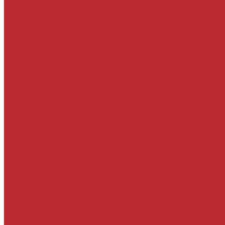
Actualités
« L’Office national de l’emploi…
Derniers évènements
05
Jun
Un nouveau cap vient d’être franchi par la Banque centr
31
May
À l’occasion de la Journée internationale d’action pour l
31
May
Un nouveau cap vient d'être franchi en RDC par la Ban
Laser
Politique
Economie
Société
Environnement
Culture
Sports
Les coulisses de l’info
Services
Points de vente
Emploi & Carrière