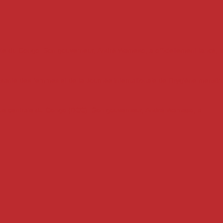
ale du Congo. Son gouverneur, André Wameso, a officiellement lancé, le
a santé des femmes et de la Journée internationale de l’hygiène menstrue
que centrale du Congo (BCC). Son gouverneur, André Wameso, a...