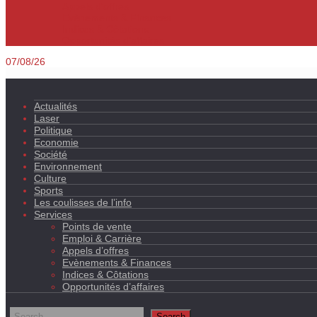
Appels d’offres
Evènements & Finances
Indices & Côtations
Opportunités d’affaires
07/08/26
Actualités
Laser
Politique
Economie
Société
Environnement
Culture
Sports
Les coulisses de l’info
Services
Points de vente
Emploi & Carrière
Appels d’offres
Evènements & Finances
Indices & Côtations
Opportunités d’affaires