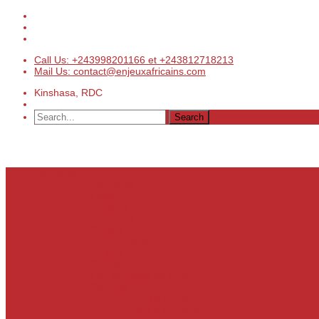
Call Us: +243998201166 et +243812718213
Mail Us: contact@enjeuxafricains.com
Kinshasa, RDC
Actualités
Actualités
Laser
Politique
Economie
Société
Environnement
Culture
Sports
Les coulisses de l’info
Services
Points de vente
Emploi & Carrière