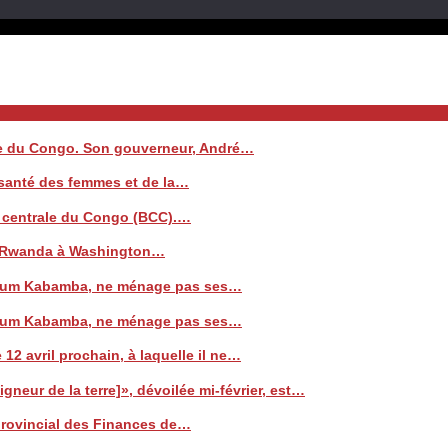
ale du Congo. Son gouverneur, André…
a santé des femmes et de la…
e centrale du Congo (BCC).…
 le Rwanda à Washington…
 Watum Kabamba, ne ménage pas ses…
 Watum Kabamba, ne ménage pas ses…
 12 avril prochain, à laquelle il ne…
neur de la terre]», dévoilée mi-février, est…
 provincial des Finances de…