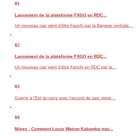
01
Lancement de la plateforme FXGO en RDC...
Un nouveau cap vient d’être franchi par la Banque centrale…
02
Lancement de la plateforme FXGO en RDC...
Un nouveau cap vient d’être franchi en RDC par la…
03
Guerre à l’Est du pays avec l’accord de paix signé…
04
Mines : Comment Louis Watum Kabamba trac...