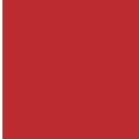
Appels d’offres
Evènements & Finances
Indices & Côtations
Opportunités d’affaires
Dernières Nouvelles
Actualités
Un nouveau cap vient d’être…
Actualités
Un nouveau cap vient d’être…
Actualités
Le mois d’avril s’achève.…
Actualités
La chanson « Franc Congolais…
Actualités
Les Kinois doivent mettre la main…