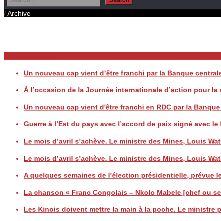
/
Archive
Daily Archives
Breaking News
Un nouveau cap vient d’être franchi par la Banque centr
À l’occasion de la Journée internationale d’action pour l
Un nouveau cap vient d'être franchi en RDC par la Banqu
Guerre à l’Est du pays avec l’accord de paix signé avec
Le mois d’avril s’achève. Le ministre des Mines, Louis
Le mois d’avril s’achève. Le ministre des Mines, Louis
A quelques semaines de l’élection présidentielle, prévue le
La chanson « Franc Congolais – Nkolo Mabele [chef ou seig
Les Kinois doivent mettre la main à la poche. Le ministre