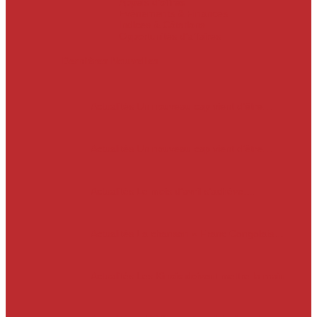
Appels d’offres
Evènements & Finances
Indices & Côtations
Opportunités d’affaires
Dernières Nouvelles
Actualités
Un nouveau cap vient d’être…
Actualités
Un nouveau cap vient d’être…
Actualités
Le mois d’avril s’achève.…
Actualités
La chanson « Franc Congolais…
Actualités
Les Kinois doivent mettre la main…