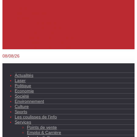
Culture
Sports
Les coulisses de l’info
Services
Points de vente
Emploi & Carrière
Appels d’offres
Evènements & Finances
Indices & Côtations
Opportunités d’affaires
08/08/26
Actualités
Laser
Politique
Economie
Société
Environnement
Culture
Sports
Les coulisses de l’info
Services
Points de vente
Emploi & Carrière