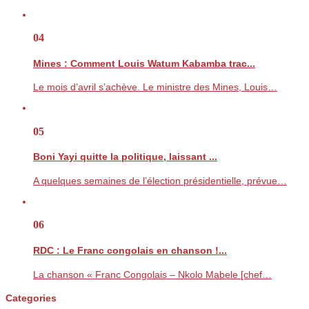
04
Mines : Comment Louis Watum Kabamba trac...
Le mois d’avril s’achève. Le ministre des Mines, Louis…
05
Boni Yayi quitte la politique, laissant ...
A quelques semaines de l’élection présidentielle, prévue…
06
RDC : Le Franc congolais en chanson !...
La chanson « Franc Congolais – Nkolo Mabele [chef…
Categories