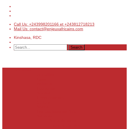
Call Us: +243998201166 et +243812718213
Mail Us: contact@enjeuxafricains.com
Kinshasa, RDC
Actualités
Actualités
Laser
Politique
Economie
Société
Environnement
Culture
Sports
Les coulisses de l’info
Services
Points de vente
Emploi & Carrière