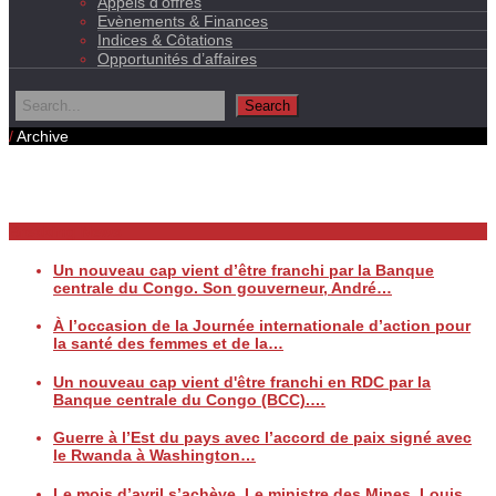
Appels d’offres
Evènements & Finances
Indices & Côtations
Opportunités d’affaires
/
Archive
Daily Archives
Breaking News
Un nouveau cap vient d’être franchi par la Banque
centrale du Congo. Son gouverneur, André…
À l’occasion de la Journée internationale d’action pour
la santé des femmes et de la…
Un nouveau cap vient d'être franchi en RDC par la
Banque centrale du Congo (BCC).…
Guerre à l’Est du pays avec l’accord de paix signé avec
le Rwanda à Washington…
Le mois d’avril s’achève. Le ministre des Mines, Louis