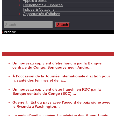
Appels d’offres
Evènements & Finances
Indices & Côtations
Opportunités d’affaires
/
Archive
Daily Archives
Breaking News
Un nouveau cap vient d’être franchi par la Banque
centrale du Congo. Son gouverneur, André…
À l’occasion de la Journée internationale d’action pour
la santé des femmes et de la…
Un nouveau cap vient d'être franchi en RDC par la
Banque centrale du Congo (BCC).…
Guerre à l’Est du pays avec l’accord de paix signé avec
le Rwanda à Washington…
Le mois d’avril s’achève. Le ministre des Mines, Louis