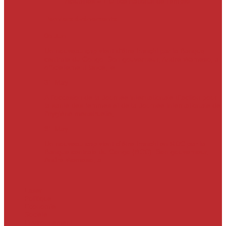
Actualités
« L’Office national de l’emploi…
Derniers évènements
05
Jun
Un nouveau cap vient d’être franchi par la Banque
centrale du Congo. Son gouverneur, André Wameso, a
officiellement lancé, le...
31
May
À l’occasion de la Journée internationale d’action pour
la santé des femmes et de la Journée internationale de
l’hygiène menstruelle,...
31
May
Un nouveau cap vient d'être franchi en RDC par la
Banque centrale du Congo (BCC). Son gouverneur,
André Wameso, a...
Laser
Politique
Economie
Société
Environnement