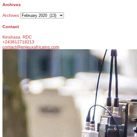
Archives
Archives
Contact
Kinshasa, RDC
+243812718213
contact@enjeuxafricains.com