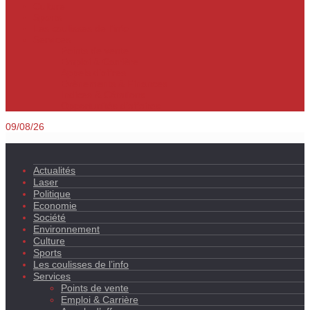
Culture
Sports
Les coulisses de l’info
Services
Points de vente
Emploi & Carrière
Appels d’offres
Evènements & Finances
Indices & Côtations
Opportunités d’affaires
09/08/26
Actualités
Laser
Politique
Economie
Société
Environnement
Culture
Sports
Les coulisses de l’info
Services
Points de vente
Emploi & Carrière