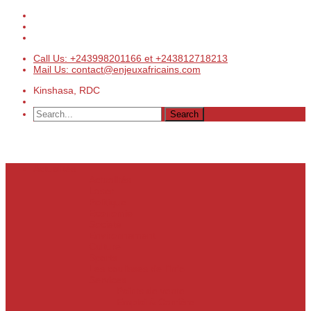
Call Us: +243998201166 et +243812718213
Mail Us: contact@enjeuxafricains.com
Kinshasa, RDC
Actualités
Actualités
Laser
Politique
Economie
Société
Environnement
Culture
Sports
Les coulisses de l’info
Services
Points de vente
Emploi & Carrière