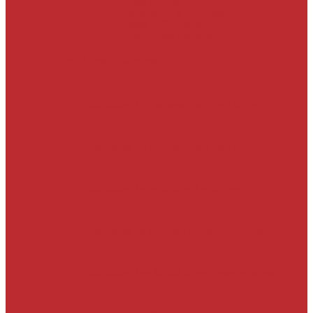
Appels d’offres
Evènements & Finances
Indices & Côtations
Opportunités d’affaires
Dernières Nouvelles
Actualités
Un nouveau cap vient d’être…
Actualités
Un nouveau cap vient d’être…
Actualités
Le mois d’avril s’achève.…
Actualités
La chanson « Franc Congolais…
Actualités
Les Kinois doivent mettre la main…