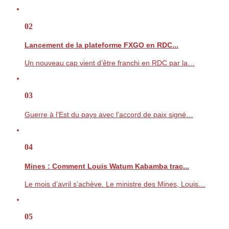
02
Lancement de la plateforme FXGO en RDC...
Un nouveau cap vient d’être franchi en RDC par la…
03
Guerre à l’Est du pays avec l’accord de paix signé…
04
Mines : Comment Louis Watum Kabamba trac...
Le mois d’avril s’achève. Le ministre des Mines, Louis…
05