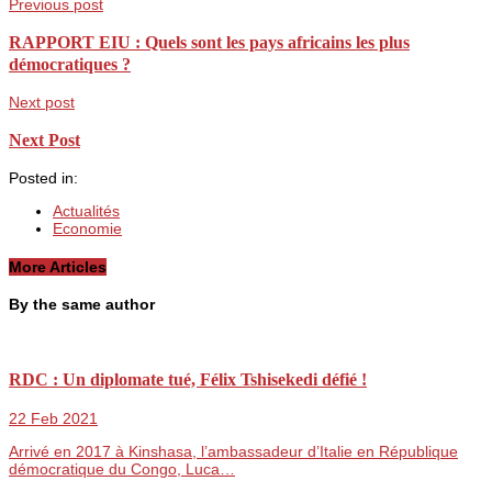
Previous post
RAPPORT EIU : Quels sont les pays africains les plus
démocratiques ?
Next post
Next Post
Posted in:
Actualités
Economie
More Articles
By the same author
RDC : Un diplomate tué, Félix Tshisekedi défié !
22 Feb 2021
Arrivé en 2017 à Kinshasa, l’ambassadeur d’Italie en République
démocratique du Congo, Luca…