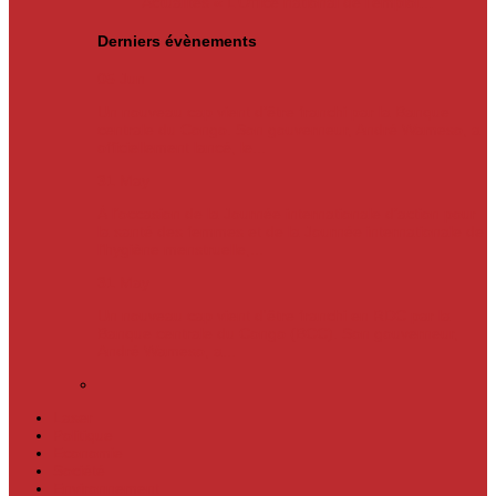
Actualités
« L’Office national de l’emploi…
Derniers évènements
05
Jun
Un nouveau cap vient d’être franchi par la Banque
centrale du Congo. Son gouverneur, André Wameso, a
officiellement lancé, le...
31
May
À l’occasion de la Journée internationale d’action pour
la santé des femmes et de la Journée internationale de
l’hygiène menstruelle,...
31
May
Un nouveau cap vient d'être franchi en RDC par la
Banque centrale du Congo (BCC). Son gouverneur,
André Wameso, a...
Laser
Politique
Economie
Société
Environnement