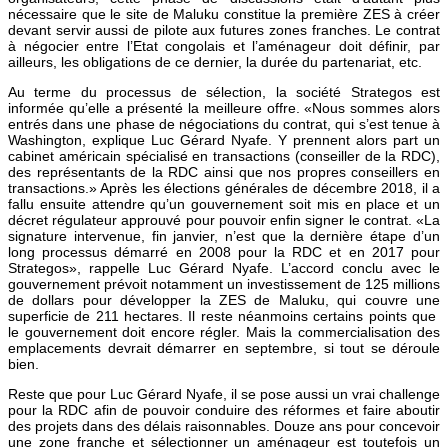
nécessaire que le site de Maluku constitue la première ZES à créer
devant servir aussi de pilote aux futures zones franches. Le contrat
à négocier entre l’Etat congolais et l’aménageur doit définir, par
ailleurs, les obligations de ce dernier, la durée du partenariat, etc.
Au terme du processus de sélection, la société Strategos est
informée qu’elle a présenté la meilleure offre. «Nous sommes alors
entrés dans une phase de négociations du contrat, qui s’est tenue à
Washington, explique Luc Gérard Nyafe. Y prennent alors part un
cabinet américain spécialisé en transactions (conseiller de la RDC),
des représentants de la RDC ainsi que nos propres conseillers en
transactions.» Après les élections générales de décembre 2018, il a
fallu ensuite attendre qu’un gouvernement soit mis en place et un
décret régulateur approuvé pour pouvoir enfin signer le contrat. «La
signature intervenue, fin janvier, n’est que la dernière étape d’un
long processus démarré en 2008 pour la RDC et en 2017 pour
Strategos», rappelle Luc Gérard Nyafe. L’accord conclu avec le
gouvernement prévoit notamment un investissement de 125 millions
de dollars pour développer la ZES de Maluku, qui couvre une
superficie de 211 hectares. Il reste néanmoins certains points que
le gouvernement doit encore régler. Mais la commercialisation des
emplacements devrait démarrer en septembre, si tout se déroule
bien.
Reste que pour Luc Gérard Nyafe, il se pose aussi un vrai challenge
pour la RDC afin de pouvoir conduire des réformes et faire aboutir
des projets dans des délais raisonnables. Douze ans pour concevoir
une zone franche et sélectionner un aménageur est toutefois un