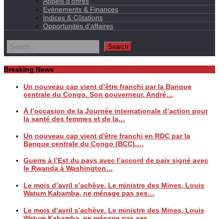
Appels d’offres
Evènements & Finances
Indices & Côtations
Opportunités d’affaires
Breaking News
Un nouveau cap vient d’être franchi par la Banque
centrale du Congo. Son gouverneur, André…
À l’occasion de la Journée internationale d’action pour
la santé des femmes et de la…
Un nouveau cap vient d'être franchi en RDC par la
Banque centrale du Congo (BCC).…
Guerre à l’Est du pays avec l’accord de paix signé avec
le Rwanda à Washington…
Le mois d’avril s’achève. Le ministre des Mines, Louis
Watum Kabamba, ne ménage pas ses…
Le mois d’avril s’achève. Le ministre des Mines, Louis
Watum Kabamba, ne ménage pas ses…