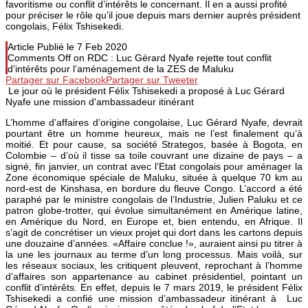
favoritisme ou conflit d’intérêts le concernant. Il en a aussi profité
pour préciser le rôle qu’il joue depuis mars dernier auprès président
congolais, Félix Tshisekedi.
Article Publié le
7 Feb 2020
Comments Off
on RDC : Luc Gérard Nyafe rejette tout conflit
d’intérêts pour l’aménagement de la ZES de Maluku
Partager sur Facebook
Partager sur Tweeter
Le jour où le président Félix Tshisekedi a proposé à Luc Gérard
Nyafe une mission d'ambassadeur itinérant
L’homme d’affaires d’origine congolaise, Luc Gérard Nyafe, devrait
pourtant être un homme heureux, mais ne l’est finalement qu’à
moitié. Et pour cause, sa société Strategos, basée à Bogota, en
Colombie – d’où il tisse sa toile couvrant une dizaine de pays – a
signé, fin janvier, un contrat avec l’Etat congolais pour aménager la
Zone économique spéciale de Maluku, située à quelque 70 km au
nord-est de Kinshasa, en bordure du fleuve Congo. L’accord a été
paraphé par le ministre congolais de l’Industrie, Julien Paluku et ce
patron globe-trotter, qui évolue simultanément en Amérique latine,
en Amérique du Nord, en Europe et, bien entendu, en Afrique. Il
s’agit de concrétiser un vieux projet qui dort dans les cartons depuis
une douzaine d’années. «Affaire conclue !», auraient ainsi pu titrer à
la une les journaux au terme d’un long processus. Mais voilà, sur
les réseaux sociaux, les critiquent pleuvent, reprochant à l’homme
d’affaires son appartenance au cabinet présidentiel, pointant un
conflit d’intérêts. En effet, depuis le 7 mars 2019, le président Félix
Tshisekedi a confié une mission d’ambassadeur itinérant à Luc