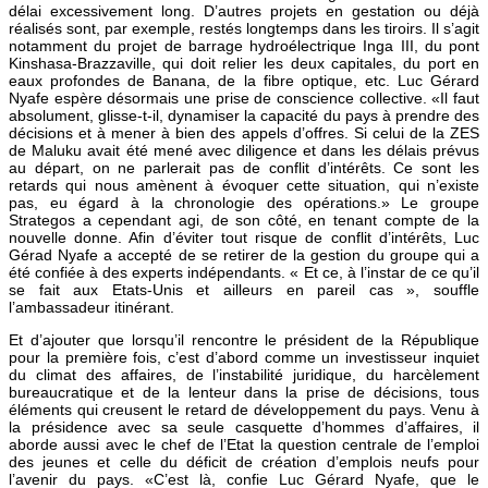
délai excessivement long. D’autres projets en gestation ou déjà
réalisés sont, par exemple, restés longtemps dans les tiroirs. Il s’agit
notamment du projet de barrage hydroélectrique Inga III, du pont
Kinshasa-Brazzaville, qui doit relier les deux capitales, du port en
eaux profondes de Banana, de la fibre optique, etc. Luc Gérard
Nyafe espère désormais une prise de conscience collective. «Il faut
absolument, glisse-t-il, dynamiser la capacité du pays à prendre des
décisions et à mener à bien des appels d’offres. Si celui de la ZES
de Maluku avait été mené avec diligence et dans les délais prévus
au départ, on ne parlerait pas de conflit d’intérêts. Ce sont les
retards qui nous amènent à évoquer cette situation, qui n’existe
pas, eu égard à la chronologie des opérations.» Le groupe
Strategos a cependant agi, de son côté, en tenant compte de la
nouvelle donne. Afin d’éviter tout risque de conflit d’intérêts, Luc
Gérad Nyafe a accepté de se retirer de la gestion du groupe qui a
été confiée à des experts indépendants. « Et ce, à l’instar de ce qu’il
se fait aux Etats-Unis et ailleurs en pareil cas », souffle
l’ambassadeur itinérant.
Et d’ajouter que lorsqu’il rencontre le président de la République
pour la première fois, c’est d’abord comme un investisseur inquiet
du climat des affaires, de l’instabilité juridique, du harcèlement
bureaucratique et de la lenteur dans la prise de décisions, tous
éléments qui creusent le retard de développement du pays. Venu à
la présidence avec sa seule casquette d’hommes d’affaires, il
aborde aussi avec le chef de l’Etat la question centrale de l’emploi
des jeunes et celle du déficit de création d’emplois neufs pour
l’avenir du pays. «C’est là, confie Luc Gérard Nyafe, que le