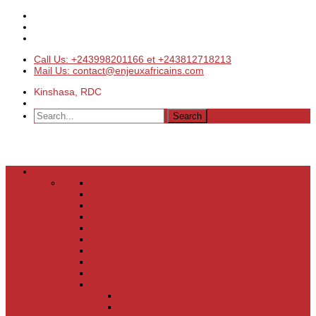
Call Us: +243998201166 et +243812718213
Mail Us: contact@enjeuxafricains.com
Kinshasa, RDC
Actualités
Actualités
Laser
Politique
Economie
Société
Environnement
Culture
Sports
Les coulisses de l’info
Services
Points de vente
Emploi & Carrière