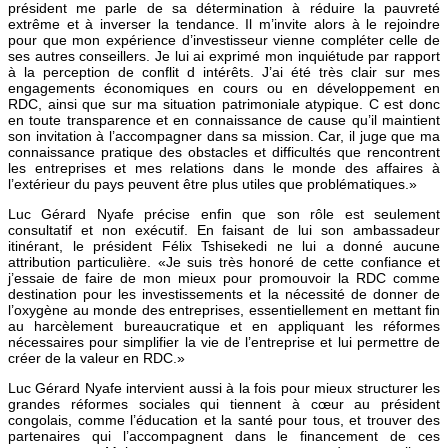
président me parle de sa détermination à réduire la pauvreté
extrême et à inverser la tendance. Il m’invite alors à le rejoindre
pour que mon expérience d’investisseur vienne compléter celle de
ses autres conseillers. Je lui ai exprimé mon inquiétude par rapport
à la perception de conflit d intérêts. J’ai été très clair sur mes
engagements économiques en cours ou en développement en
RDC, ainsi que sur ma situation patrimoniale atypique. C est donc
en toute transparence et en connaissance de cause qu’il maintient
son invitation à l’accompagner dans sa mission. Car, il juge que ma
connaissance pratique des obstacles et difficultés que rencontrent
les entreprises et mes relations dans le monde des affaires à
l’extérieur du pays peuvent être plus utiles que problématiques.»
Luc Gérard Nyafe précise enfin que son rôle est seulement
consultatif et non exécutif. En faisant de lui son ambassadeur
itinérant, le président Félix Tshisekedi ne lui a donné aucune
attribution particulière. «Je suis très honoré de cette confiance et
j’essaie de faire de mon mieux pour promouvoir la RDC comme
destination pour les investissements et la nécessité de donner de
l’oxygène au monde des entreprises, essentiellement en mettant fin
au harcèlement bureaucratique et en appliquant les réformes
nécessaires pour simplifier la vie de l’entreprise et lui permettre de
créer de la valeur en RDC.»
Luc Gérard Nyafe intervient aussi à la fois pour mieux structurer les
grandes réformes sociales qui tiennent à cœur au président
congolais, comme l’éducation et la santé pour tous, et trouver des
partenaires qui l’accompagnent dans le financement de ces