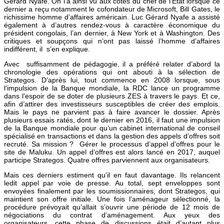
Gérard Nyafe. On l’a ainsi vu aux côtés du chef de l’Etat lorsque ce
dernier a reçu notamment le cofondateur de Microsoft, Bill Gates, le
richissime homme d’affaires américain. Luc Gérard Nyafe a assisté
également à d’autres rendez-vous à caractère économique du
président congolais, l’an dernier, à New York et à Washington. Des
critiques et soupçons qui n’ont pas laissé l’homme d’affaires
indifférent, il s’en explique.
Avec suffisamment de pédagogie, il a préféré relater d’abord la
chronologie des opérations qui ont abouti à la sélection de
Strategos. D’après lui, tout commence en 2008 lorsque, sous
l’impulsion de la Banque mondiale, la RDC lance un programme
dans l’espoir de se doter de plusieurs ZES à travers le pays. Et ce,
afin d’attirer des investisseurs susceptibles de créer des emplois.
Mais le pays ne parvient pas à faire avancer le dossier. Après
plusieurs essais ratés, dont le dernier en 2016, il faut une impulsion
de la Banque mondiale pour qu’un cabinet international de conseil
spécialisé en transactions et dans la gestion des appels d’offres soit
recruté. Sa mission ? Gérer le processus d’appel d’offres pour le
site de Maluku. Un appel d’offres est alors lancé en 2017, auquel
participe Strategos. Quatre offres parviennent aux organisateurs.
Mais ces derniers estiment qu’il en faut davantage. Ils relancent
ledit appel par voie de presse. Au total, sept enveloppes sont
envoyées finalement par les soumissionnaires, dont Strategos, qui
maintient son offre initiale. Une fois l’aménageur sélectionné, la
procédure prévoyait qu’allait s’ouvrir une période de 12 mois de
négociations du contrat d’aménagement. Aux yeux des
organisateurs, cette phase de discussions était d’autant plus