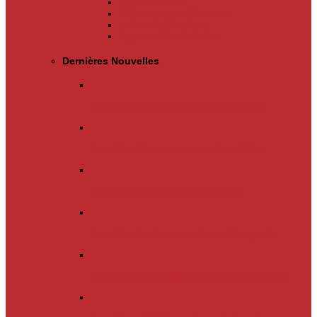
Appels d’offres
Evènements & Finances
Indices & Côtations
Opportunités d’affaires
Dernières Nouvelles
Actualités
Un nouveau cap vient d’être…
Actualités
Un nouveau cap vient d’être…
Actualités
Le mois d’avril s’achève.…
Actualités
La chanson « Franc Congolais…
Actualités
Les Kinois doivent mettre la main…