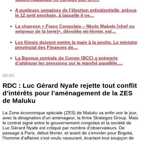
A quelques semaines de l’élection présidentielle, prévue
le 12 avril prochain, à laquelle il ne…
La chanson « Franc Congolais – Nkolo Mabele [chef ou
seigneur de la terre]», dévoilée mi-février, est…
Les Kinois doivent mettre la main à la poche. Le ministre
provincial des Finances de…
La Banque centrale du Congo (BCC) a entrepris
d’atténuer les pressions sur le marché parallèle.…
RDC : Luc Gérard Nyafe rejette tout conflit
d’intérêts pour l’aménagement de la ZES
de Maluku
La Zone économique spéciale (ZES) de Maluku va enfin voir le jour,
avec la désignation d’un aménageur, la firme Strategos Group. Mais
le contrat signé entre le gouvernement congolais et la société de
Luc Gérard Nyafe est critiqué par nombre d’observateurs. De
passage à Paris, début février, et avant de s’envoler pour Bogota,
l’homme d’affaires s’est voulu rassurant, écartant tout soupçon de