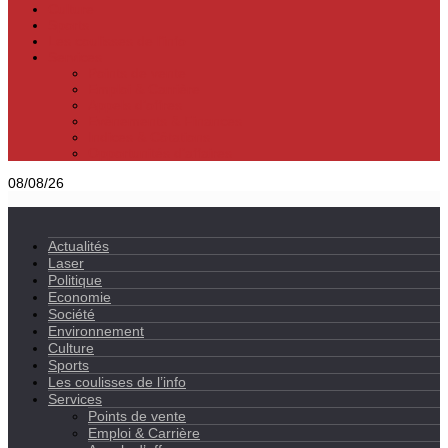
Culture
Sports
Les coulisses de l’info
Services
Points de vente
Emploi & Carrière
Appels d’offres
Evènements & Finances
Indices & Côtations
Opportunités d’affaires
08/08/26
Actualités
Laser
Politique
Economie
Société
Environnement
Culture
Sports
Les coulisses de l’info
Services
Points de vente
Emploi & Carrière