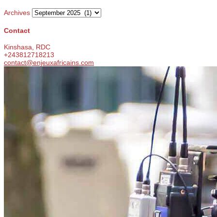
Archives
Contact
Kinshasa, RDC
+243812718213
contact@enjeuxafricains.com