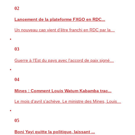
02
Lancement de la plateforme FXGO en RDC...
Un nouveau cap vient d’être franchi en RDC par la…
03
Guerre à l’Est du pays avec l’accord de paix signé…
04
Mines : Comment Louis Watum Kabamba trac...
Le mois d’avril s’achève. Le ministre des Mines, Louis…
05
Boni Yayi quitte la politique, laissant ...