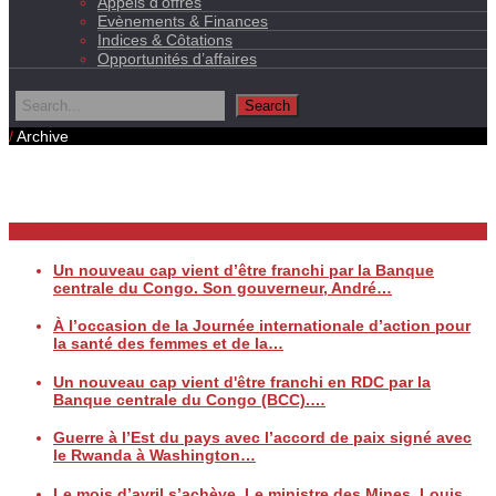
Appels d’offres
Evènements & Finances
Indices & Côtations
Opportunités d’affaires
/
Archive
Daily Archives
Breaking News
Un nouveau cap vient d’être franchi par la Banque
centrale du Congo. Son gouverneur, André…
À l’occasion de la Journée internationale d’action pour
la santé des femmes et de la…
Un nouveau cap vient d'être franchi en RDC par la
Banque centrale du Congo (BCC).…
Guerre à l’Est du pays avec l’accord de paix signé avec
le Rwanda à Washington…
Le mois d’avril s’achève. Le ministre des Mines, Louis