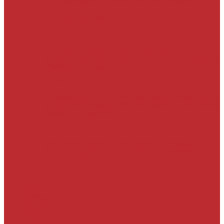
Actualités
« L’Office national de l’emploi…
Derniers évènements
05
Jun
Un nouveau cap vient d’être franchi par la Banque
centrale du Congo. Son gouverneur, André Wameso, a
officiellement lancé, le...
31
May
À l’occasion de la Journée internationale d’action pour
la santé des femmes et de la Journée internationale de
l’hygiène menstruelle,...
31
May
Un nouveau cap vient d'être franchi en RDC par la
Banque centrale du Congo (BCC). Son gouverneur,
André Wameso, a...
Laser
Politique
Economie
Société
Environnement