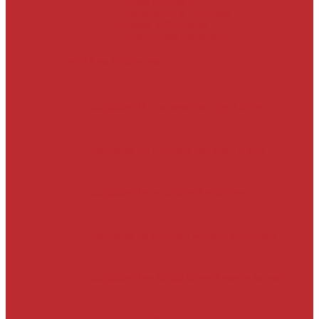
Appels d’offres
Evènements & Finances
Indices & Côtations
Opportunités d’affaires
Dernières Nouvelles
Actualités
Un nouveau cap vient d’être…
Actualités
Un nouveau cap vient d’être…
Actualités
Le mois d’avril s’achève.…
Actualités
La chanson « Franc Congolais…
Actualités
Les Kinois doivent mettre la main…