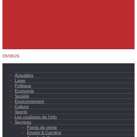
Culture
Sports
Les coulisses de l’info
Services
Points de vente
Emploi & Carrière
Appels d’offres
Evènements & Finances
Indices & Côtations
Opportunités d’affaires
09/08/26
Actualités
Laser
Politique
Economie
Société
Environnement
Culture
Sports
Les coulisses de l’info
Services
Points de vente
Emploi & Carrière