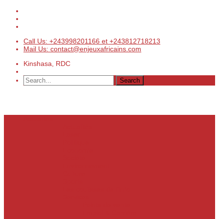
Call Us: +243998201166 et +243812718213
Mail Us: contact@enjeuxafricains.com
Kinshasa, RDC
Actualités
Actualités
Laser
Politique
Economie
Société
Environnement
Culture
Sports
Les coulisses de l’info
Services
Points de vente
Emploi & Carrière