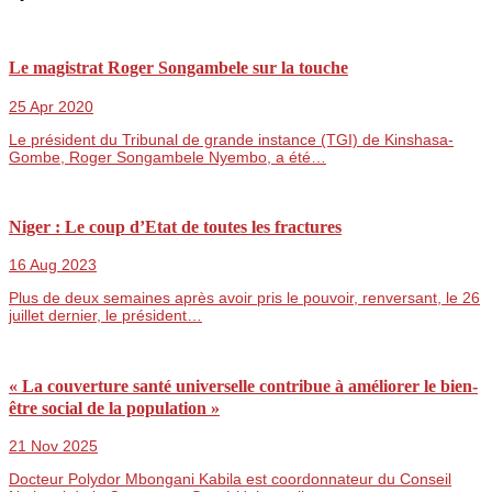
Le magistrat Roger Songambele sur la touche
25 Apr 2020
Le président du Tribunal de grande instance (TGI) de Kinshasa-
Gombe, Roger Songambele Nyembo, a été…
Niger : Le coup d’Etat de toutes les fractures
16 Aug 2023
Plus de deux semaines après avoir pris le pouvoir, renversant, le 26
juillet dernier, le président…
« La couverture santé universelle contribue à améliorer le bien-
être social de la population »
21 Nov 2025
Docteur Polydor Mbongani Kabila est coordonnateur du Conseil