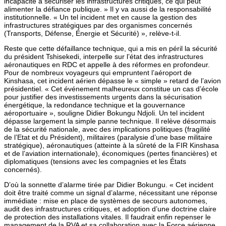
incapacité à sécuriser les infrastructures critiques, ce qui peut
alimenter la défiance publique. » Il y va aussi de la responsabilité
institutionnelle. « Un tel incident met en cause la gestion des
infrastructures stratégiques par des organismes concernés
(Transports, Défense, Énergie et Sécurité) », relève-t-il.
Reste que cette défaillance technique, qui a mis en péril la sécurité
du président Tshisekedi, interpelle sur l’état des infrastructures
aéronautiques en RDC et appelle à des réformes en profondeur.
Pour de nombreux voyageurs qui empruntent l’aéroport de
Kinshasa, cet incident aérien dépasse le « simple » retard de l’avion
présidentiel. « Cet événement malheureux constitue un cas d’école
pour justifier des investissements urgents dans la sécurisation
énergétique, la redondance technique et la gouvernance
aéroportuaire », souligne Didier Bokungu Ndjoli. Un tel incident
dépasse largement la simple panne technique. Il relève désormais
de la sécurité nationale, avec des implications politiques (fragilité
de l’Etat et du Président), militaires (paralysie d’une base militaire
stratégique), aéronautiques (atteinte à la sûreté de la FIR Kinshasa
et de l’aviation internationale), économiques (pertes financières) et
diplomatiques (tensions avec les compagnies et les États
concernés).
D’où la sonnette d’alarme tirée par Didier Bokungu. « Cet incident
doit être traité comme un signal d’alarme, nécessitant une réponse
immédiate : mise en place de systèmes de secours autonomes,
audit des infrastructures critiques, et adoption d’une doctrine claire
de protection des installations vitales. Il faudrait enfin repenser le
management de la RVA et sa collaboration avec la Force aérienne