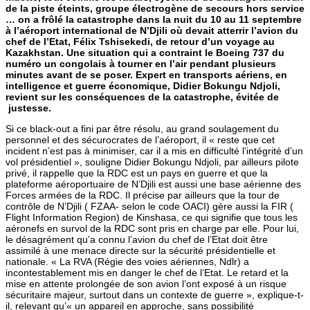
de la piste éteints, groupe électrogène de secours hors service
… on a frôlé la catastrophe dans la nuit du 10 au 11 septembre
à l’aéroport international de N’Djili où devait atterrir l’avion du
chef de l’Etat, Félix Tshisekedi, de retour d’un voyage au
Kazakhstan. Une situation qui a contraint le Boeing 737 du
numéro un congolais à tourner en l’air pendant plusieurs
minutes avant de se poser. Expert en transports aériens, en
intelligence et guerre économique, Didier Bokungu Ndjoli,
revient sur les conséquences de la catastrophe, évitée de
justesse.
Si ce black-out a fini par être résolu, au grand soulagement du
personnel et des sécurocrates de l’aéroport, il « reste que cet
incident n’est pas à minimiser, car il a mis en difficulté l’intégrité d’un
vol présidentiel », souligne Didier Bokungu Ndjoli, par ailleurs pilote
privé, il rappelle que la RDC est un pays en guerre et que la
plateforme aéroportuaire de N’Djili est aussi une base aérienne des
Forces armées de la RDC. Il précise par ailleurs que la tour de
contrôle de N’Djili ( FZAA- selon le code OACI) gère aussi la FIR (
Flight Information Region) de Kinshasa, ce qui signifie que tous les
aéronefs en survol de la RDC sont pris en charge par elle. Pour lui,
le désagrément qu’a connu l’avion du chef de l’Etat doit être
assimilé à une menace directe sur la sécurité présidentielle et
nationale. « La RVA (Régie des voies aériennes, Ndlr) a
incontestablement mis en danger le chef de l’Etat. Le retard et la
mise en attente prolongée de son avion l’ont exposé à un risque
sécuritaire majeur, surtout dans un contexte de guerre », explique-t-
il, relevant qu’« un appareil en approche, sans possibilité