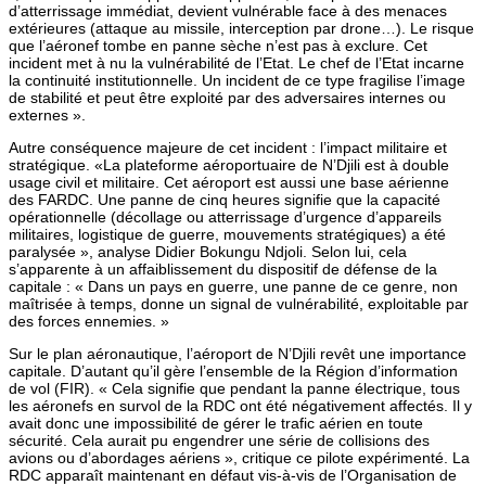
d’atterrissage immédiat, devient vulnérable face à des menaces
extérieures (attaque au missile, interception par drone…). Le risque
que l’aéronef tombe en panne sèche n’est pas à exclure. Cet
incident met à nu la vulnérabilité de l’Etat. Le chef de l’Etat incarne
la continuité institutionnelle. Un incident de ce type fragilise l’image
de stabilité et peut être exploité par des adversaires internes ou
externes ».
Autre conséquence majeure de cet incident : l’impact militaire et
stratégique. «La plateforme aéroportuaire de N’Djili est à double
usage civil et militaire. Cet aéroport est aussi une base aérienne
des FARDC. Une panne de cinq heures signifie que la capacité
opérationnelle (décollage ou atterrissage d’urgence d’appareils
militaires, logistique de guerre, mouvements stratégiques) a été
paralysée », analyse Didier Bokungu Ndjoli. Selon lui, cela
s’apparente à un affaiblissement du dispositif de défense de la
capitale : « Dans un pays en guerre, une panne de ce genre, non
maîtrisée à temps, donne un signal de vulnérabilité, exploitable par
des forces ennemies. »
Sur le plan aéronautique, l’aéroport de N’Djili revêt une importance
capitale. D’autant qu’il gère l’ensemble de la Région d’information
de vol (FIR). « Cela signifie que pendant la panne électrique, tous
les aéronefs en survol de la RDC ont été négativement affectés. Il y
avait donc une impossibilité de gérer le trafic aérien en toute
sécurité. Cela aurait pu engendrer une série de collisions des
avions ou d’abordages aériens », critique ce pilote expérimenté. La
RDC apparaît maintenant en défaut vis-à-vis de l’Organisation de