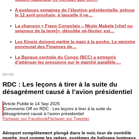
A quelques semaines de l’élection présidentielle, prévue
le 12 avril prochain, à laquelle il ne…
La chanson « Franc Congolais – Nkolo Mabele [chef ou
seigneur de la terre]», dévoilée mi-février, est…
Les Kinois doivent mettre la main à la poche. Le ministre
provincial des Finances de…
La Banque centrale du Congo (BCC) a entrepris
d’atténuer les pressions sur le marché parallèle.…
RDC : Les leçons à tirer à la suite du
désagrément causé à l’avion présidentiel
Article Publié le
14 Sep 2025
Comments Off
on RDC : Les leçons à tirer à la suite du
désagrément causé à l’avion présidentiel
Partager sur Facebook
Partager sur Tweeter
Aéroport complètement plongé dans le noir, tour de contrôle
muette, tout comme les radars, systèmes de balisage lumineux