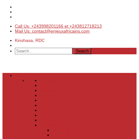
Call Us: +243998201166 et +243812718213
Mail Us: contact@enjeuxafricains.com
Kinshasa, RDC
Actualités
Actualités
Laser
Politique
Economie
Société
Environnement
Culture
Sports
Les coulisses de l’info
Services
Points de vente
Emploi & Carrière