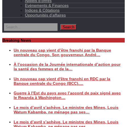
Appels d’offres
Evènements & Finances
Indices & Côtations
Opportunités d’affaires
Breaking News
Un nouveau cap vient d’être franchi par la Banque
centrale du Congo. Son gouverneur, André…
À l’occasion de la Journée internationale d’action pour
la santé des femmes et de la…
Un nouveau cap vient d'être franchi en RDC par la
Banque centrale du Congo (BCC).…
Guerre à l’Est du pays avec l’accord de paix signé avec
le Rwanda à Washington…
Le mois d’avril s’achève. Le ministre des Mines, Louis
Watum Kabamba, ne ménage pas ses…
Le mois d’avril s’achève. Le ministre des Mines, Louis
Watum Kabamba, ne ménage pas ses…