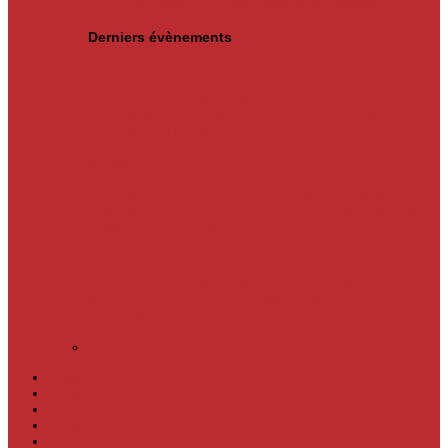
Actualités
« L’Office national de l’emploi…
Derniers évènements
05
Jun
Un nouveau cap vient d’être franchi par la Banque
centrale du Congo. Son gouverneur, André Wameso, a
officiellement lancé, le...
31
May
À l’occasion de la Journée internationale d’action pour
la santé des femmes et de la Journée internationale de
l’hygiène menstruelle,...
31
May
Un nouveau cap vient d'être franchi en RDC par la
Banque centrale du Congo (BCC). Son gouverneur,
André Wameso, a...
Laser
Politique
Economie
Société
Environnement