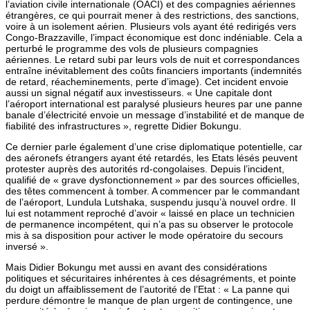
l’aviation civile internationale (OACI) et des compagnies aériennes
étrangères, ce qui pourrait mener à des restrictions, des sanctions,
voire à un isolement aérien. Plusieurs vols ayant été redirigés vers
Congo-Brazzaville, l’impact économique est donc indéniable. Cela a
perturbé le programme des vols de plusieurs compagnies
aériennes. Le retard subi par leurs vols de nuit et correspondances
entraîne inévitablement des coûts financiers importants (indemnités
de retard, réacheminements, perte d’image). Cet incident envoie
aussi un signal négatif aux investisseurs. « Une capitale dont
l’aéroport international est paralysé plusieurs heures par une panne
banale d’électricité envoie un message d’instabilité et de manque de
fiabilité des infrastructures », regrette Didier Bokungu.
Ce dernier parle également d’une crise diplomatique potentielle, car
des aéronefs étrangers ayant été retardés, les Etats lésés peuvent
protester auprès des autorités rd-congolaises. Depuis l’incident,
qualifié de « grave dysfonctionnement » par des sources officielles,
des têtes commencent à tomber. A commencer par le commandant
de l’aéroport, Lundula Lutshaka, suspendu jusqu’à nouvel ordre. Il
lui est notamment reproché d’avoir « laissé en place un technicien
de permanence incompétent, qui n’a pas su observer le protocole
mis à sa disposition pour activer le mode opératoire du secours
inversé ».
Mais Didier Bokungu met aussi en avant des considérations
politiques et sécuritaires inhérentes à ces désagréments, et pointe
du doigt un affaiblissement de l’autorité de l’Etat : « La panne qui
perdure démontre le manque de plan urgent de contingence, une