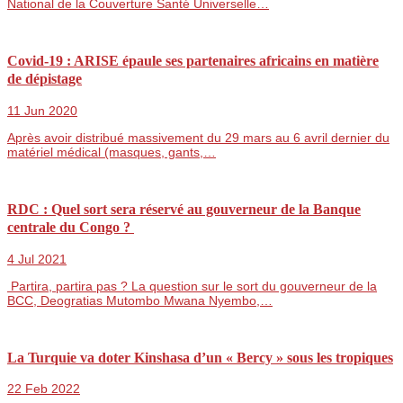
National de la Couverture Santé Universelle…
Covid-19 : ARISE épaule ses partenaires africains en matière
de dépistage
11 Jun 2020
Après avoir distribué massivement du 29 mars au 6 avril dernier du
matériel médical (masques, gants,…
RDC : Quel sort sera réservé au gouverneur de la Banque
centrale du Congo ?
4 Jul 2021
Partira, partira pas ? La question sur le sort du gouverneur de la
BCC, Deogratias Mutombo Mwana Nyembo,…
La Turquie va doter Kinshasa d’un « Bercy » sous les tropiques
22 Feb 2022