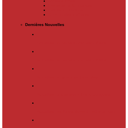
Appels d’offres
Evènements & Finances
Indices & Côtations
Opportunités d’affaires
Dernières Nouvelles
Actualités
Un nouveau cap vient d’être…
Actualités
Un nouveau cap vient d’être…
Actualités
Le mois d’avril s’achève.…
Actualités
La chanson « Franc Congolais…
Actualités
Les Kinois doivent mettre la main…