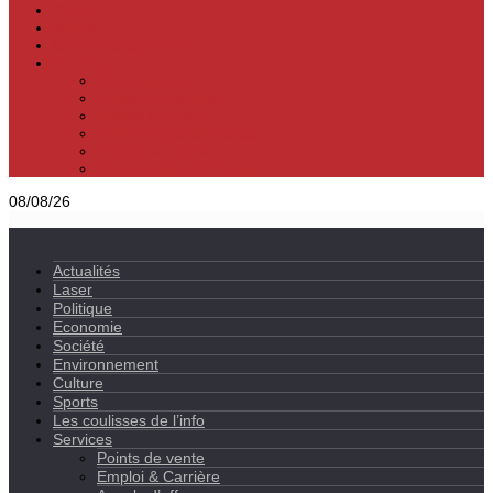
Culture
Sports
Les coulisses de l’info
Services
Points de vente
Emploi & Carrière
Appels d’offres
Evènements & Finances
Indices & Côtations
Opportunités d’affaires
08/08/26
Actualités
Laser
Politique
Economie
Société
Environnement
Culture
Sports
Les coulisses de l’info
Services
Points de vente
Emploi & Carrière