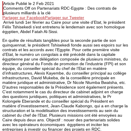
Article Publié le
2 Feb 2021
Comments Off
on Partenariats RDC-Egypte : Des contrats de
plusieurs milliards à la clé
Partager sur Facebook
Partager sur Tweeter
Arrivé lundi 1er février au Caire pour une visite d’Etat, le président
Félix Tshisekedi s’est entretenu le lendemain avec son homologue
égyptien, Abdel Fatah Al-Sissi.
En quête de résultats tangibles pour la seconde partie de son
quinquennat, le président Tshisekedi fonde aussi ses espoirs sur les
contrats et les accords avec l’Egypte. Pour cette première visite
d’Etat, le numéro un congolais a été précédé dans la capitale
égyptienne par une délégation composée de plusieurs ministres, du
directeur général du Fonds de promotion de l’industrie (FPI) et son
équipe, du conseiller spécial du chef de l’Etat en matière
d’infrastructures, Alexis Kayembe, du conseiller principal au collège
infrastructures, David Mukeba, de la conseillère principale en
matière juridique et administrative, Dr Nicole Ntumba Bwatsha, etc.
D’autres responsables de la Présidence sont également présents.
C’est notamment le cas du directeur de cabinet adjoint en charge
des questions juridiques, politiques et administratives, le Pr
Kolongele Eberande et du conseiller spécial du Président en
matière d’investissement, Jean-Claude Kabongo, qui a en charge la
structuration et la modélisation des investissements au sein du
cabinet du chef de l’Etat. Plusieurs missions ont été envoyées au
Caire depuis deux ans. Objectif : nouer des partenariats solides
avec les opérateurs économiques égyptiens et inciter les
entreprises à investir ou financer des projets en RDC.