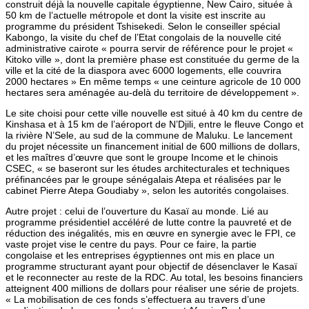
construit déjà la nouvelle capitale égyptienne, New Cairo, située à
50 km de l’actuelle métropole et dont la visite est inscrite au
programme du président Tshisekedi. Selon le conseiller spécial
Kabongo, la visite du chef de l’Etat congolais de la nouvelle cité
administrative cairote « pourra servir de référence pour le projet «
Kitoko ville », dont la première phase est constituée du germe de la
ville et la cité de la diaspora avec 6000 logements, elle couvrira
2000 hectares » En même temps « une ceinture agricole de 10 000
hectares sera aménagée au-delà du territoire de développement ».
Le site choisi pour cette ville nouvelle est situé à 40 km du centre de
Kinshasa et à 15 km de l’aéroport de N’Djili, entre le fleuve Congo et
la rivière N’Sele, au sud de la commune de Maluku. Le lancement
du projet nécessite un financement initial de 600 millions de dollars,
et les maîtres d’œuvre que sont le groupe Income et le chinois
CSEC, « se baseront sur les études architecturales et techniques
préfinancées par le groupe sénégalais Atepa et réalisées par le
cabinet Pierre Atepa Goudiaby », selon les autorités congolaises.
Autre projet : celui de l’ouverture du Kasaï au monde. Lié au
programme présidentiel accéléré de lutte contre la pauvreté et de
réduction des inégalités, mis en œuvre en synergie avec le FPI, ce
vaste projet vise le centre du pays. Pour ce faire, la partie
congolaise et les entreprises égyptiennes ont mis en place un
programme structurant ayant pour objectif de désenclaver le Kasaï
et le reconnecter au reste de la RDC. Au total, les besoins financiers
atteignent 400 millions de dollars pour réaliser une série de projets.
« La mobilisation de ces fonds s’effectuera au travers d’une