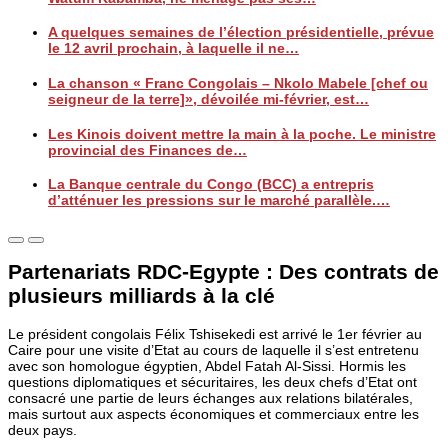
A quelques semaines de l’élection présidentielle, prévue
le 12 avril prochain, à laquelle il ne…
La chanson « Franc Congolais – Nkolo Mabele [chef ou
seigneur de la terre]», dévoilée mi-février, est…
Les Kinois doivent mettre la main à la poche. Le ministre
provincial des Finances de…
La Banque centrale du Congo (BCC) a entrepris
d’atténuer les pressions sur le marché parallèle.…
Partenariats RDC-Egypte : Des contrats de
plusieurs milliards à la clé
Le président congolais Félix Tshisekedi est arrivé le 1er février au
Caire pour une visite d’Etat au cours de laquelle il s’est entretenu
avec son homologue égyptien, Abdel Fatah Al-Sissi. Hormis les
questions diplomatiques et sécuritaires, les deux chefs d’Etat ont
consacré une partie de leurs échanges aux relations bilatérales,
mais surtout aux aspects économiques et commerciaux entre les
deux pays.