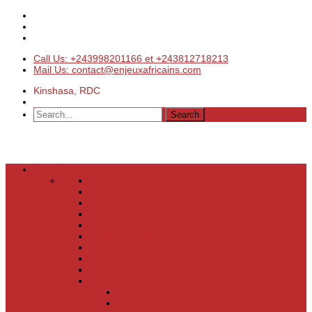
Call Us: +243998201166 et +243812718213
Mail Us: contact@enjeuxafricains.com
Kinshasa, RDC
Actualités
Actualités
Laser
Politique
Economie
Société
Environnement
Culture
Sports
Les coulisses de l’info
Services
Points de vente
Emploi & Carrière