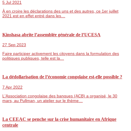
5 Jul 2021
À en croire les déclarations des uns et des autres, ce 1er juillet
2021 est en effet entré dans les…
Kinshasa abrite l’assemblée générale de l’UCESA
27 Sep 2023
Faire participer activement les citoyens dans la formulation des
politiques publiques, telle est la…
La dédollarisation de l’économie congolaise est-elle possible ?
7 Apr 2022
L'Association congolaise des banques (ACB) a organisé, le 30
mars, au Pullman, un atelier sur le thème…
La CEEAC se penche sur la crise humanitaire en Afrique
centrale