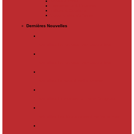
Appels d’offres
Evènements & Finances
Indices & Côtations
Opportunités d’affaires
Dernières Nouvelles
Actualités
Un nouveau cap vient d’être…
Actualités
Un nouveau cap vient d’être…
Actualités
Le mois d’avril s’achève.…
Actualités
La chanson « Franc Congolais…
Actualités
Les Kinois doivent mettre la main…