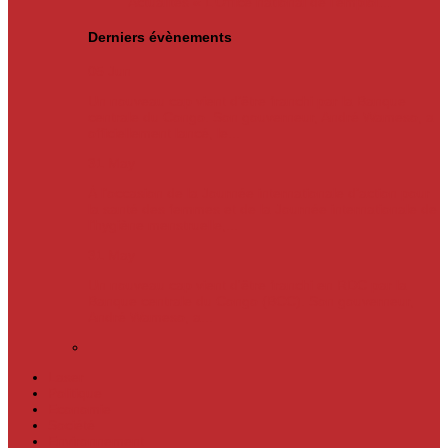
Actualités
« L’Office national de l’emploi…
Derniers évènements
05
Jun
Un nouveau cap vient d’être franchi par la Banque
centrale du Congo. Son gouverneur, André Wameso, a
officiellement lancé, le...
31
May
À l’occasion de la Journée internationale d’action pour
la santé des femmes et de la Journée internationale de
l’hygiène menstruelle,...
31
May
Un nouveau cap vient d'être franchi en RDC par la
Banque centrale du Congo (BCC). Son gouverneur,
André Wameso, a...
Laser
Politique
Economie
Société
Environnement