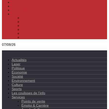
Culture
Sports
Les coulisses de l’info
Services
Points de vente
Emploi & Carrière
Appels d’offres
Evènements & Finances
Indices & Côtations
Opportunités d’affaires
07/08/26
Actualités
Laser
Politique
Economie
Société
Environnement
Culture
Sports
Les coulisses de l’info
Services
Points de vente
Emploi & Carrière