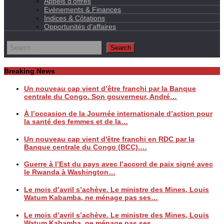
Appels d’offres
Evènements & Finances
Indices & Côtations
Opportunités d’affaires
Breaking News
Un nouveau cap vient d’être franchi par la Banque
centrale du Congo. Son gouverneur, André…
À l’occasion de la Journée internationale d’action pour
la santé des femmes et de la…
Un nouveau cap vient d'être franchi en RDC par la
Banque centrale du Congo (BCC).…
Guerre à l’Est du pays avec l’accord de paix signé avec
le Rwanda à Washington…
Le mois d’avril s’achève. Le ministre des Mines, Louis
Watum Kabamba, ne ménage pas ses…
Le mois d’avril s’achève. Le ministre des Mines, Louis
Watum Kabamba, ne ménage pas ses…