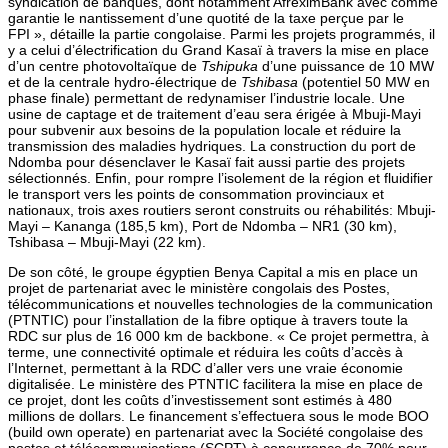
syndication de banques, dont notamment AfreximBank avec comme
garantie le nantissement d’une quotité de la taxe perçue par le
FPI », détaille la partie congolaise. Parmi les projets programmés, il
y a celui d’électrification du Grand Kasaï à travers la mise en place
d’un centre photovoltaïque de
Tshipuka
d’une puissance de 10 MW
et de la centrale hydro-électrique de
Tshibasa
(potentiel 50 MW en
phase finale) permettant de redynamiser l’industrie locale. Une
usine de captage et de traitement d’eau sera érigée à Mbuji-Mayi
pour subvenir aux besoins de la population locale et réduire la
transmission des maladies hydriques. La construction du port de
Ndomba pour désenclaver le Kasaï fait aussi partie des projets
sélectionnés. Enfin, pour rompre l’isolement de la région et fluidifier
le transport vers les points de consommation provinciaux et
nationaux, trois axes routiers seront construits ou réhabilités: Mbuji-
Mayi – Kananga (185,5 km), Port de Ndomba – NR1 (30 km),
Tshibasa – Mbuji-Mayi (22 km).
De son côté, le groupe égyptien Benya Capital a mis en place un
projet de partenariat avec le ministère congolais des Postes,
télécommunications et nouvelles technologies de la communication
(PTNTIC) pour l’installation de la fibre optique à travers toute la
RDC sur plus de 16 000 km de backbone. « Ce projet permettra, à
terme, une connectivité optimale et réduira les coûts d’accès à
l’Internet, permettant à la RDC d’aller vers une vraie économie
digitalisée. Le ministère des PTNTIC facilitera la mise en place de
ce projet, dont les coûts d’investissement sont estimés à 480
millions de dollars. Le financement s’effectuera sous le mode BOO
(build own operate) en partenariat avec la Société congolaise des
postes et télécommunications (SCPT) à concurrence de 70% pour