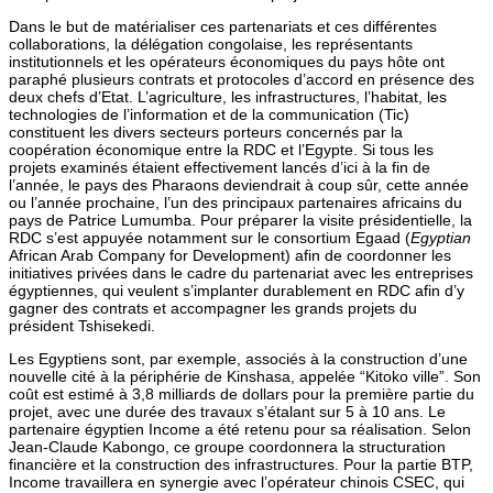
Dans le but de matérialiser ces partenariats et ces différentes
collaborations, la délégation congolaise, les représentants
institutionnels et les opérateurs économiques du pays hôte ont
paraphé plusieurs contrats et protocoles d’accord en présence des
deux chefs d’Etat. L’agriculture, les infrastructures, l’habitat, les
technologies de l’information et de la communication (Tic)
constituent les divers secteurs porteurs concernés par la
coopération économique entre la RDC et l’Egypte. Si tous les
projets examinés étaient effectivement lancés d’ici à la fin de
l’année, le pays des Pharaons deviendrait à coup sûr, cette année
ou l’année prochaine, l’un des principaux partenaires africains du
pays de Patrice Lumumba. Pour préparer la visite présidentielle, la
RDC s’est appuyée notamment sur le consortium Egaad (
Egyptian
African Arab Company for Development) afin de coordonner les
initiatives privées dans le cadre du partenariat avec les entreprises
égyptiennes, qui veulent s’implanter durablement en RDC afin d’y
gagner des contrats et accompagner les grands projets du
président Tshisekedi.
Les Egyptiens sont, par exemple, associés à la construction d’une
nouvelle cité à la périphérie de Kinshasa, appelée “Kitoko ville”. Son
coût est estimé à 3,8 milliards de dollars pour la première partie du
projet, avec une durée des travaux s’étalant sur 5 à 10 ans. Le
partenaire égyptien Income a été retenu pour sa réalisation. Selon
Jean-Claude Kabongo, ce groupe coordonnera la structuration
financière et la construction des infrastructures. Pour la partie BTP,
Income travaillera en synergie avec l’opérateur chinois CSEC, qui