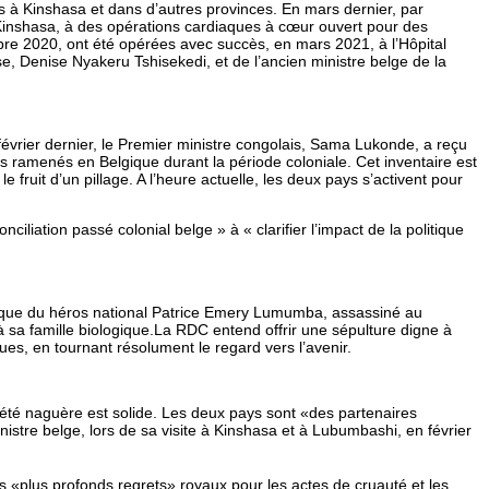
s à Kinshasa et dans d’autres provinces. En mars dernier, par
 Kinshasa, à des opérations cardiaques à cœur ouvert pour des
re 2020, ont été opérées avec succès, en mars 2021, à l’Hôpital
se, Denise Nyakeru Tshisekedi, et de l’ancien ministre belge de la
février dernier, le Premier ministre congolais, Sama Lukonde, a reçu
 ramenés en Belgique durant la période coloniale. Cet inventaire est
ruit d’un pillage. A l’heure actuelle, les deux pays s’activent pour
iliation passé colonial belge » à « clarifier l’impact de la politique
elique du héros national Patrice Emery Lumumba, assassiné au
e à sa famille biologique.La RDC entend offrir une sépulture digne à
ues, en tournant résolument le regard vers l’avenir.
 a été naguère est solide. Les deux pays sont «des partenaires
stre belge, lors de sa visite à Kinshasa et à Lubumbashi, en février
es «plus profonds regrets» royaux pour les actes de cruauté et les