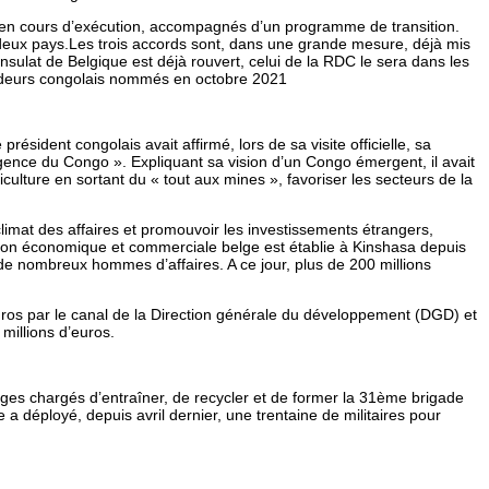
en cours d’exécution, accompagnés d’un programme de transition.
s deux pays.Les trois accords sont, dans une grande mesure, déjà mis
sulat de Belgique est déjà rouvert, celui de la RDC le sera dans les
sadeurs congolais nommés en octobre 2021
sident congolais avait affirmé, lors de sa visite officielle, sa
ence du Congo ». Expliquant sa vision d’un Congo émergent, il avait
riculture en sortant du « tout aux mines », favoriser les secteurs de la
limat des affaires et promouvoir les investissements étrangers,
mission économique et commerciale belge est établie à Kinshasa depuis
 de nombreux hommes d’affaires. A ce jour, plus de 200 millions
uros par le canal de la Direction générale du développement (DGD) et
millions d’euros.
elges chargés d’entraîner, de recycler et de former la 31ème brigade
éployé, depuis avril dernier, une trentaine de militaires pour