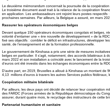
Le deuxième mémorandum concernait la poursuite de la coopération
Le troisième document avait trait à la relance de la coopération fina
en application. Les ambassadeurs ont rejoint leurs postes respectifs 
prochaines semaines. Par ailleurs, la Belgique a assuré, en mars 2
Rassurer les opérateurs économiques belges
Devant quelque 150 opérateurs économiques congolais et belges, réunis 
volonté d’entamer une « ère nouvelle de développement » de la RDC 
fixé ses objectifs : combler le déficit en infrastructures, développer l
santé, de l’enseignement et de la formation professionnelle.
Le gouvernement de Kinshasa a pris une série de mesures incitatives e
belges en particulier. Il s’agit, notamment, des accords bilatéraux à 
mars 2022 et son installation a coïncidé avec le lancement de la troi
d’euros ont été investis dans les échanges économiques entre la RDC 
D’autre part, en 2019, Bruxelles a alloué à Kinshasa un montant de 9
4,13 millions d’euros à travers les autres Services publics fédéraux,
Coopération militaire bilatérale
Par ailleurs, les deux pays ont décidé de relancer leur coopération mi
des FARDC (Forces armées de la République démocratique du Congo) à 
assurer, durant quatre mois, le recyclage des instructeurs de cette bri
Partenariat humanitaire et sanitaire