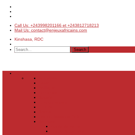
Call Us: +243998201166 et +243812718213
Mail Us: contact@enjeuxafricains.com
Kinshasa, RDC
Actualités
Actualités
Laser
Politique
Economie
Société
Environnement
Culture
Sports
Les coulisses de l’info
Services
Points de vente
Emploi & Carrière