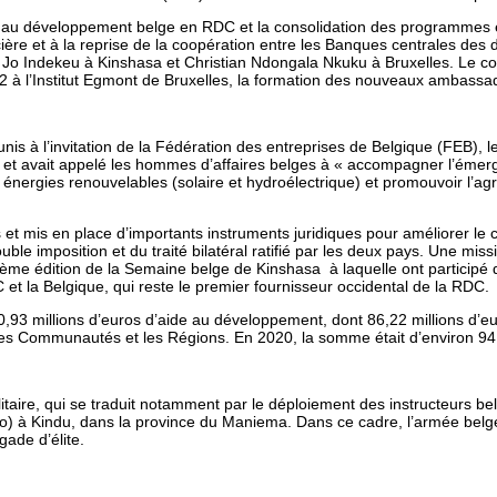
 au développement belge en RDC et la consolidation des programmes 
ncière et à la reprise de la coopération entre les Banques centrales de
: Jo Indekeu à Kinshasa et Christian Ndongala Nkuku à Bruxelles. Le con
022 à l’Institut Egmont de Bruxelles, la formation des nouveaux ambas
à l’invitation de la Fédération des entreprises de Belgique (FEB), le pré
et avait appelé les hommes d’affaires belges à « accompagner l’émerg
es énergies renouvelables (solaire et hydroélectrique) et promouvoir l’ag
t mis en place d’importants instruments juridiques pour améliorer le c
double imposition et du traité bilatéral ratifié par les deux pays. Une 
sième édition de la Semaine belge de Kinshasa à laquelle ont participé
et la Belgique, qui reste le premier fournisseur occidental de la RDC.
0,93 millions d’euros d’aide au développement, dont 86,22 millions d’e
 les Communautés et les Régions. En 2020, la somme était d’environ 94 
litaire, qui se traduit notamment par le déploiement des instructeurs b
Kindu, dans la province du Maniema. Dans ce cadre, l’armée belge a d
gade d’élite.