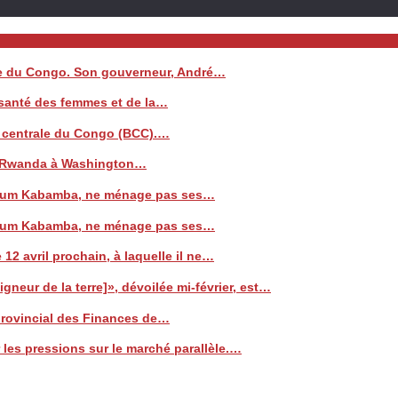
ale du Congo. Son gouverneur, André…
a santé des femmes et de la…
e centrale du Congo (BCC).…
 le Rwanda à Washington…
 Watum Kabamba, ne ménage pas ses…
 Watum Kabamba, ne ménage pas ses…
 12 avril prochain, à laquelle il ne…
neur de la terre]», dévoilée mi-février, est…
 provincial des Finances de…
les pressions sur le marché parallèle.…