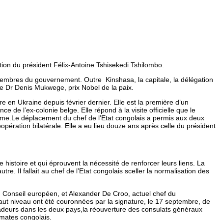
ation du président Félix-Antoine Tshisekedi Tshilombo.
embres du gouvernement. Outre Kinshasa, la capitale, la délégation
le Dr Denis Mukwege, prix Nobel de la paix.
e en Ukraine depuis février dernier. Elle est la première d’un
 de l’ex-colonie belge. Elle répond à la visite officielle que le
ême.Le déplacement du chef de l’Etat congolais a permis aux deux
pération bilatérale. Elle a eu lieu douze ans après celle du président
histoire et qui éprouvent la nécessité de renforcer leurs liens. La
tre. Il fallait au chef de l’Etat congolais sceller la normalisation des
 du Conseil européen, et Alexander De Croo, actuel chef du
 haut niveau ont été couronnées par la signature, le 17 septembre, de
ssadeurs dans les deux pays,la réouverture des consulats généraux
omates congolais.