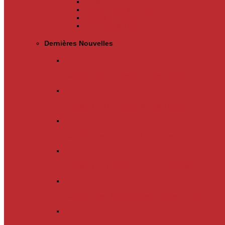
Appels d’offres
Evènements & Finances
Indices & Côtations
Opportunités d’affaires
Dernières Nouvelles
Actualités
Un nouveau cap vient d’être…
Actualités
Un nouveau cap vient d’être…
Actualités
Le mois d’avril s’achève.…
Actualités
La chanson « Franc Congolais…
Actualités
Les Kinois doivent mettre la main…