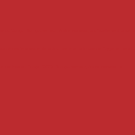
ale du Congo. Son gouverneur, André Wameso, a officiellement lancé, le
a santé des femmes et de la Journée internationale de l’hygiène menstrue
que centrale du Congo (BCC). Son gouverneur, André Wameso, a...