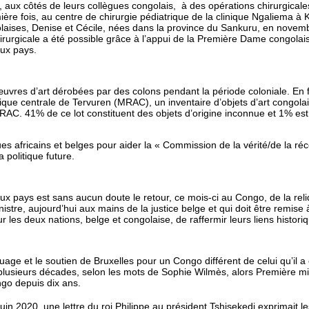
, aux côtés de leurs collègues congolais, à des opérations chirurgicale
ère fois, au centre de chirurgie pédiatrique de la clinique Ngaliema à
aises, Denise et Cécile, nées dans la province du Sankuru, en novemb
hirurgicale a été possible grâce à l’appui de la Première Dame congolai
eux pays.
œuvres d’art dérobées par des colons pendant la période coloniale. En 
ue centrale de Tervuren (MRAC), un inventaire d’objets d’art congolais
 41% de ce lot constituent des objets d’origine inconnue et 1% est le f
 africains et belges pour aider la « Commission de la vérité/de la réconc
politique future.
ux pays est sans aucun doute le retour, ce mois-ci au Congo, de la r
nistre, aujourd’hui aux mains de la justice belge et qui doit être remis
les deux nations, belge et congolaise, de raffermir leurs liens historiq
nuage et le soutien de Bruxelles pour un Congo différent de celui qu’il
lusieurs décades, selon les mots de Sophie Wilmès, alors Première mini
go depuis dix ans.
in 2020, une lettre du roi Philippe au président Tshisekedi exprimait l