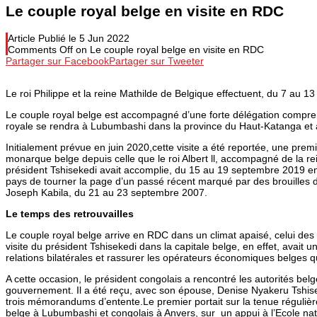
Le couple royal belge en visite en RDC
Article Publié le
5 Jun 2022
Comments Off
on Le couple royal belge en visite en RDC
Partager sur Facebook
Partager sur Tweeter
Le roi Philippe et la reine Mathilde de Belgique effectuent, du 7 au 1
Le couple royal belge est accompagné d’une forte délégation compre
royale se rendra à Lubumbashi dans la province du Haut-Katanga et à B
Initialement prévue en juin 2020,cette visite a été reportée, une prem
monarque belge depuis celle que le roi Albert ll, accompagné de la rei
président Tshisekedi avait accomplie, du 15 au 19 septembre 2019 e
pays de tourner la page d’un passé récent marqué par des brouilles du
Joseph Kabila, du 21 au 23 septembre 2007.
Le temps des retrouvailles
Le couple royal belge arrive en RDC dans un climat apaisé, celui des 
visite du président Tshisekedi dans la capitale belge, en effet, avait un
relations bilatérales et rassurer les opérateurs économiques belges qua
A cette occasion, le président congolais a rencontré les autorités bel
gouvernement. Il a été reçu, avec son épouse, Denise Nyakeru Tshiseke
trois mémorandums d’entente.Le premier portait sur la tenue régulièr
belge à Lubumbashi et congolais à Anvers, sur un appui à l’Ecole nat