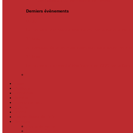
Actualités
« L’Office national de l’emploi…
Derniers évènements
05
Jun
Un nouveau cap vient d’être franchi par la Banque centr
31
May
À l’occasion de la Journée internationale d’action pour l
31
May
Un nouveau cap vient d'être franchi en RDC par la Ban
Laser
Politique
Economie
Société
Environnement
Culture
Sports
Les coulisses de l’info
Services
Points de vente
Emploi & Carrière