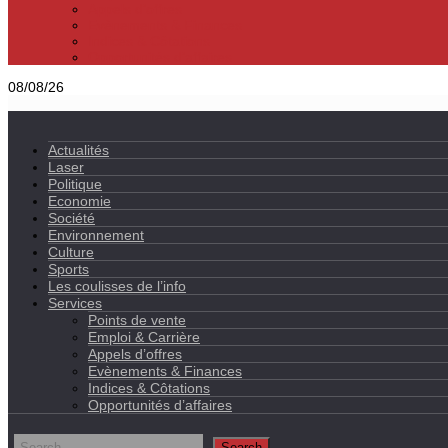
Appels d’offres
Evènements & Finances
Indices & Côtations
Opportunités d’affaires
08/08/26
Actualités
Laser
Politique
Economie
Société
Environnement
Culture
Sports
Les coulisses de l’info
Services
Points de vente
Emploi & Carrière
Appels d’offres
Evènements & Finances
Indices & Côtations
Opportunités d’affaires