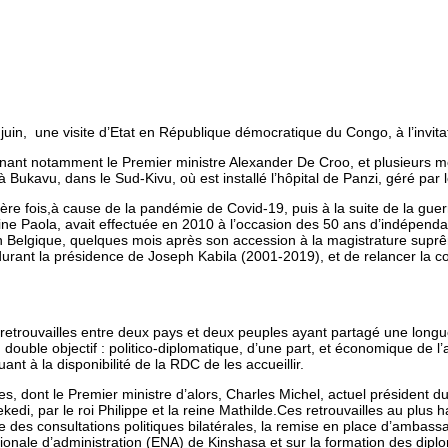
3 juin, une visite d’Etat en République démocratique du Congo, à l’invit
nant notamment le Premier ministre Alexander De Croo, et plusieurs m
ukavu, dans le Sud-Kivu, où est installé l’hôpital de Panzi, géré par 
ière fois,à cause de la pandémie de Covid-19, puis à la suite de la guerr
ne Paola, avait effectuée en 2010 à l’occasion des 50 ans d’indépendance
n Belgique, quelques mois après son accession à la magistrature supr
rant la présidence de Joseph Kabila (2001-2019), et de relancer la coo
retrouvailles entre deux pays et deux peuples ayant partagé une longue 
 double objectif : politico-diplomatique, d’une part, et économique de l’au
nt à la disponibilité de la RDC de les accueillir.
ges, dont le Premier ministre d’alors, Charles Michel, actuel président
di, par le roi Philippe et la reine Mathilde.Ces retrouvailles au plus
e des consultations politiques bilatérales, la remise en place d’amba
ionale d’administration (ENA) de Kinshasa et sur la formation des dipl