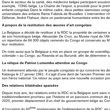
Dans le secteur de la santé, des médecins belges participent souvent
exemple, l’ONG belge, La Chaîne de l’espoir, a procédé pour la premi
enfants congolais.Dans le même cadre, deux petites siamoises congol
universitaire des enfants Reine Fabiola de Bruxelles. L’intervention c
Défense, André Flahaut, dans un partenariat humanitaire entre les d
A propos de la restitution des œuvres d’art congolais
La Belgique a décidé de restituer à la RDC la propriété de certaines 
de son homologue belge, Alexander De Croo, au Musée royal de l’Afriq
un répertoire de 84 000 objets ramenés du Congo et conservés au MRAC.
leur restitution.
On note aussi que la Belgique a mis en place un groupe de scientifiques
coloniale » au Congo, au Rwanda et au Burundi, afin de déterminer sa 
La relique de Patrice Lumumba attendue au Congo
Un événement attendu par le peuple congolais et qui concerne les de
Katanga le 17 janvier 1961. Il s’agit d’une dent de l’ancien Premier mi
son héros national. Ce retour au pays sera une nouvelle occasion pour 
Des relations bilatérales apaisées
Depuis trois ans, les relations entre la RDC et la Belgique sont sans 
traditionnellement proches» par l’histoire et un parcours commun de p
2020, premier déplacement d’un chef du gouvernement belge au Con
ème
A l’occasion du 60
anniversaire de l’indépendance de la RDC, en ju