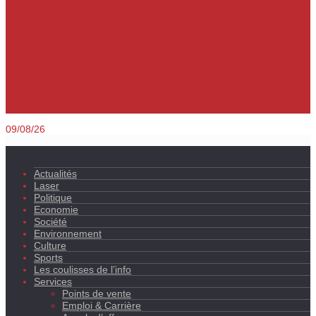
Culture
Sports
Les coulisses de l’info
Services
Points de vente
Emploi & Carrière
Appels d’offres
Evènements & Finances
Indices & Côtations
Opportunités d’affaires
09/08/26
Actualités
Laser
Politique
Economie
Société
Environnement
Culture
Sports
Les coulisses de l’info
Services
Points de vente
Emploi & Carrière