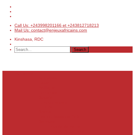
Call Us: +243998201166 et +243812718213
Mail Us: contact@enjeuxafricains.com
Kinshasa, RDC
Actualités
Actualités
Laser
Politique
Economie
Société
Environnement
Culture
Sports
Les coulisses de l’info
Services
Points de vente
Emploi & Carrière