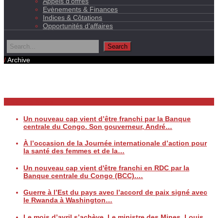
Appels d’offres
Evènements & Finances
Indices & Côtations
Opportunités d’affaires
/
Archive
Daily Archives
Breaking News
Un nouveau cap vient d’être franchi par la Banque
centrale du Congo. Son gouverneur, André…
À l’occasion de la Journée internationale d’action pour
la santé des femmes et de la…
Un nouveau cap vient d'être franchi en RDC par la
Banque centrale du Congo (BCC).…
Guerre à l’Est du pays avec l’accord de paix signé avec
le Rwanda à Washington…
Le mois d’avril s’achève. Le ministre des Mines, Louis