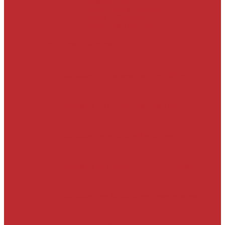
Appels d’offres
Evènements & Finances
Indices & Côtations
Opportunités d’affaires
Dernières Nouvelles
Actualités
Un nouveau cap vient d’être…
Actualités
Un nouveau cap vient d’être…
Actualités
Le mois d’avril s’achève.…
Actualités
La chanson « Franc Congolais…
Actualités
Les Kinois doivent mettre la main…