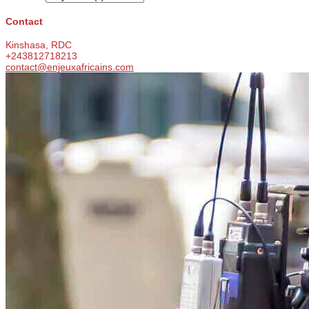
Contact
Kinshasa, RDC
+243812718213
contact@enjeuxafricains.com