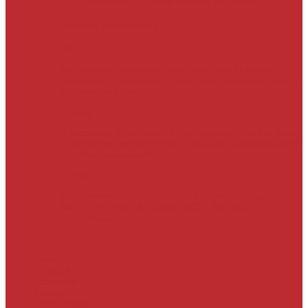
Actualités
« L’Office national de l’emploi…
Derniers évènements
05
Jun
Un nouveau cap vient d’être franchi par la Banque
centrale du Congo. Son gouverneur, André Wameso, a
officiellement lancé, le...
31
May
À l’occasion de la Journée internationale d’action pour
la santé des femmes et de la Journée internationale de
l’hygiène menstruelle,...
31
May
Un nouveau cap vient d'être franchi en RDC par la
Banque centrale du Congo (BCC). Son gouverneur,
André Wameso, a...
Laser
Politique
Economie
Société
Environnement