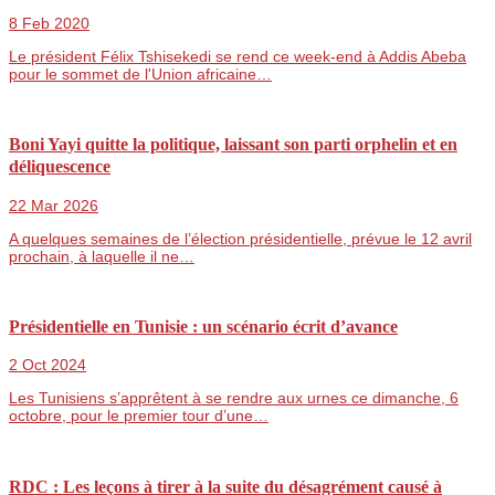
8 Feb 2020
Le président Félix Tshisekedi se rend ce week-end à Addis Abeba
pour le sommet de l'Union africaine…
Boni Yayi quitte la politique, laissant son parti orphelin et en
déliquescence
22 Mar 2026
A quelques semaines de l’élection présidentielle, prévue le 12 avril
prochain, à laquelle il ne…
Présidentielle en Tunisie : un scénario écrit d’avance
2 Oct 2024
Les Tunisiens s’apprêtent à se rendre aux urnes ce dimanche, 6
octobre, pour le premier tour d’une…
RDC : Les leçons à tirer à la suite du désagrément causé à