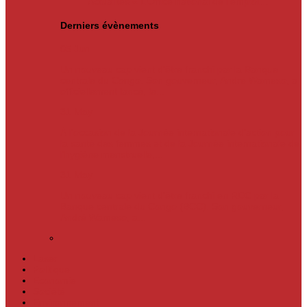
Actualités
« L’Office national de l’emploi…
Derniers évènements
05
Jun
Un nouveau cap vient d’être franchi par la Banque
centrale du Congo. Son gouverneur, André Wameso, a
officiellement lancé, le...
31
May
À l’occasion de la Journée internationale d’action pour
la santé des femmes et de la Journée internationale de
l’hygiène menstruelle,...
31
May
Un nouveau cap vient d'être franchi en RDC par la
Banque centrale du Congo (BCC). Son gouverneur,
André Wameso, a...
Laser
Politique
Economie
Société
Environnement