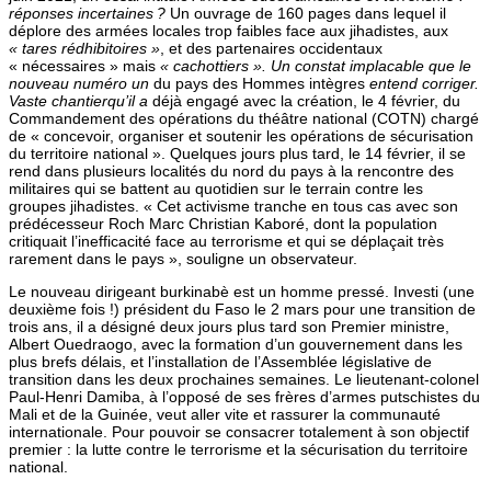
réponses incertaines ?
Un ouvrage de 160 pages dans lequel il
déplore des armées locales trop faibles face aux jihadistes, aux
« tares rédhibitoires »
, et des partenaires occidentaux
« nécessaires » mais
« cachottiers ». Un
constat implacable que le
nouveau numéro un
du pays des Hommes intègres
entend corriger.
Vaste chantierqu’il a
déjà engagé avec la création, le 4 février, du
Commandement des opérations du théâtre national (COTN) chargé
de « concevoir, organiser et soutenir les opérations de sécurisation
du territoire national ». Quelques jours plus tard, le 14 février, il se
rend dans plusieurs localités du nord du pays à la rencontre des
militaires qui se battent au quotidien sur le terrain contre les
groupes jihadistes. « Cet activisme tranche en tous cas avec son
prédécesseur Roch Marc Christian Kaboré, dont la population
critiquait l’inefficacité face au terrorisme et qui se déplaçait très
rarement dans le pays », souligne un observateur.
Le nouveau dirigeant burkinabè est un homme pressé. Investi (une
deuxième fois !) président du Faso le 2 mars pour une transition de
trois ans, il a désigné deux jours plus tard son Premier ministre,
Albert Ouedraogo, avec la formation d’un gouvernement dans les
plus brefs délais, et l’installation de l’Assemblée législative de
transition dans les deux prochaines semaines. Le lieutenant-colonel
Paul-Henri Damiba, à l’opposé de ses frères d’armes putschistes du
Mali et de la Guinée, veut aller vite et rassurer la communauté
internationale. Pour pouvoir se consacrer totalement à son objectif
premier : la lutte contre le terrorisme et la sécurisation du territoire
national.