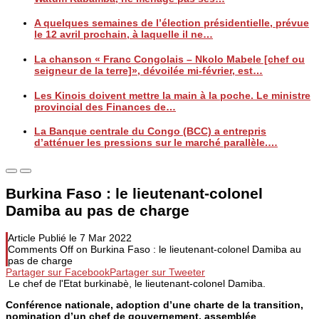
A quelques semaines de l’élection présidentielle, prévue
le 12 avril prochain, à laquelle il ne…
La chanson « Franc Congolais – Nkolo Mabele [chef ou
seigneur de la terre]», dévoilée mi-février, est…
Les Kinois doivent mettre la main à la poche. Le ministre
provincial des Finances de…
La Banque centrale du Congo (BCC) a entrepris
d’atténuer les pressions sur le marché parallèle.…
Burkina Faso : le lieutenant-colonel
Damiba au pas de charge
Article Publié le
7 Mar 2022
Comments Off
on Burkina Faso : le lieutenant-colonel Damiba au
pas de charge
Partager sur Facebook
Partager sur Tweeter
Le chef de l'Etat burkinabè, le lieutenant-colonel Damiba.
Conférence nationale, adoption d’une charte de la transition,
nomination d’un chef de gouvernement, assemblée