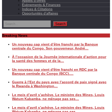
Appels d’offres
Evènements & Finances
Indices & Côtations
Opportunités d’affaires
Breaking News
Un nouveau cap vient d’être franchi par la Banque
centrale du Congo. Son gouverneur, André…
À l’occasion de la Journée internationale d’action pour
la santé des femmes et de la…
Un nouveau cap vient d'être franchi en RDC par la
Banque centrale du Congo (BCC).…
Guerre à l’Est du pays avec l’accord de paix signé avec
le Rwanda à Washington…
Le mois d’avril s’achève. Le ministre des Mines, Louis
Watum Kabamba, ne ménage pas ses…
Le mois d’avril s’achève. Le ministre des Mines, Louis
Watum Kabamba, ne ménage pas ses…