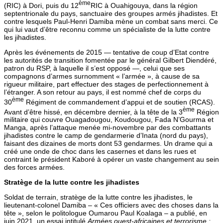
ème
(RIC) à Dori, puis du 12
RIC à Ouahigouya, dans la région
septentrionale du pays, sanctuaire des groupes armés jihadistes. Et
contre lesquels Paul-Henri Damiba mène un combat sans merci. Ce
qui lui vaut d’être reconnu comme un spécialiste de la lutte contre
les jihadistes.
Après les événements de 2015 — tentative de coup d’Etat contre
les autorités de transition fomentée par le général Gilbert Diendéré,
patron du RSP, à laquelle il s’est opposé —, celui que ses
compagnons d’armes surnomment « l’armée », à cause de sa
rigueur militaire, part effectuer des stages de perfectionnement à
l’étranger. A son retour au pays, il est nommé chef de corps du
ème
30
Régiment de commandement d’appui et de soutien (RCAS).
ème
Avant d’être hissé, en décembre dernier, à la tête de la 3
Région
militaire qui couvre Ouagadougou, Koudougou, Fada N’Gourma et
Manga, après l’attaque menée mi-novembre par des combattants
jihadistes contre le camp de gendarmerie d’Inata (nord du pays),
faisant des dizaines de morts dont 53 gendarmes. Un drame qui a
créé une onde de choc dans les casernes et dans les rues et
contraint le président Kaboré à opérer un vaste changement au sein
des forces armées.
Stratège de la lutte contre les jihadistes
Soldat de terrain, stratège de la lutte contre les jihadistes, le
lieutenant-colonel Damiba – « Ces officiers avec des choses dans la
tête », selon le politologue Oumarou Paul Koalaga – a publié, en
juin 2021, un essai intitulé
Armées ouest-africaines et terrorisme :