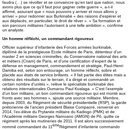
faudra (…) se révolter et se convaincre qu’en tant que nation, nous
avons plus que ce qu’il faut pour gagner cette guerre », a-t-il
affirmé, assurant que « nous pouvons y arriver et nous allons y
arriver » pour redonner aux Burkinabè « des raisons d’espérer et
aux déplacés, en particulier, le droit de rêver ». « Sa formation et
son parcours militaires l’autorisent à une telle ambition », confirme
un analyste.
Un homme réfléchi, un commandant rigoureux
Officier supérieur d’infanterie des Forces armées burkinabè,
diplômé de la prestigieuse Ecole militaire de Paris, détenteur d’un
master 2 en sciences criminelles, du Conservatoire national des arts
et métiers (Cnam) de Paris, et d’une certification d’expert de la
défense en management, commandement et stratégie, Paul-Henri
Damiba est, selon son entourage, un homme réfléchi, sobre et
placide aux états de service brillants. « Il fait partie des élites mais a
obtenu des résultats sur le terrain, il a dirigé et commandé un
certain nombre d’unités », relève le spécialiste burkinabè des
relations internationales Oumarou Paul Koalaga. « C’est l’exemple
d’un bon militaire, un bon commandant rigoureux qui est monté aux
fronts avec ses hommes », ajoute une source militaire. Membre,
depuis 2003, du Régiment de sécurité présidentielle (RSP), la garde
prétorienne de l’ancien président Blaise Compaoré, renversé en
2014, l’ex-élève du Prytanée militaire du Kadiogo (PMK) et de
l’Académie militaire Georges Namoano (AMGN) de Pô, quitte ce
régiment après les mutineries de 2011. Il est alors successivement
ème
nommé commandant du 11
Régiment d’infanterie commando