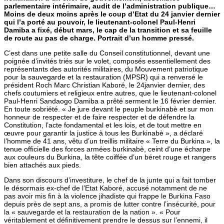
parlementaire intérimaire, audit de l’administration publique…
Moins de deux moins après le coup d’Etat du 24 janvier dernier
qui l’a porté au pouvoir, le lieutenant-colonel Paul-Henri
Damiba a fixé, début mars, le cap de la transition et sa feuille
de route au pas de charge. Portrait d’un homme pressé.
C’est dans une petite salle du Conseil constitutionnel, devant une
poignée d’invités triés sur le volet, composés essentiellement des
représentants des autorités militaires, du Mouvement patriotique
pour la sauvegarde et la restauration (MPSR) qui a renversé le
président Roch Marc Christian Kaboré, le 24janvier dernier, des
chefs coutumiers et religieux entre autres, que le lieutenant-colonel
Paul-Henri Sandaogo Damiba a prêté serment le 16 février dernier.
En toute sobriété. « Je jure devant le peuple burkinabè et sur mon
honneur de respecter et de faire respecter et de défendre la
Constitution, l’acte fondamental et les lois, et de tout mettre en
œuvre pour garantir la justice à tous les Burkinabè », a déclaré
l’homme de 41 ans, vêtu d’un treillis militaire « Terre du Burkina », la
tenue officielle des forces armées burkinabè, ceint d’une écharpe
aux couleurs du Burkina, la tête coiffée d’un béret rouge et rangers
bien attachés aux pieds.
Dans son discours d’investiture, le chef de la junte qui a fait tomber
le désormais ex-chef de l’Etat Kaboré, accusé notamment de ne
pas avoir mis fin à la violence jihadiste qui frappe le Burkina Faso
depuis près de sept ans, a promis de lutter contre l’insécurité, pour
la « sauvegarde et la restauration de la nation ». « Pour
véritablement et définitivement prendre le dessus sur l’ennemi, il