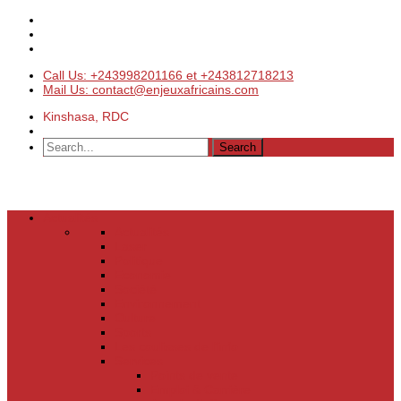
Call Us: +243998201166 et +243812718213
Mail Us: contact@enjeuxafricains.com
Kinshasa, RDC
Actualités
Actualités
Laser
Politique
Economie
Société
Environnement
Culture
Sports
Les coulisses de l’info
Services
Points de vente
Emploi & Carrière