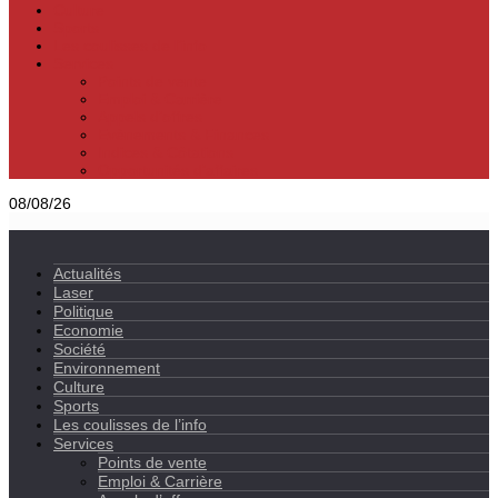
Culture
Sports
Les coulisses de l’info
Services
Points de vente
Emploi & Carrière
Appels d’offres
Evènements & Finances
Indices & Côtations
Opportunités d’affaires
08/08/26
Actualités
Laser
Politique
Economie
Société
Environnement
Culture
Sports
Les coulisses de l’info
Services
Points de vente
Emploi & Carrière