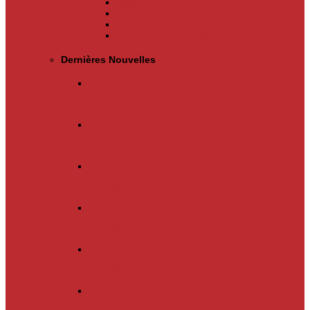
Appels d’offres
Evènements & Finances
Indices & Côtations
Opportunités d’affaires
Dernières Nouvelles
Actualités
Un nouveau cap vient d’être…
Actualités
Un nouveau cap vient d’être…
Actualités
Le mois d’avril s’achève.…
Actualités
La chanson « Franc Congolais…
Actualités
Les Kinois doivent mettre la main…