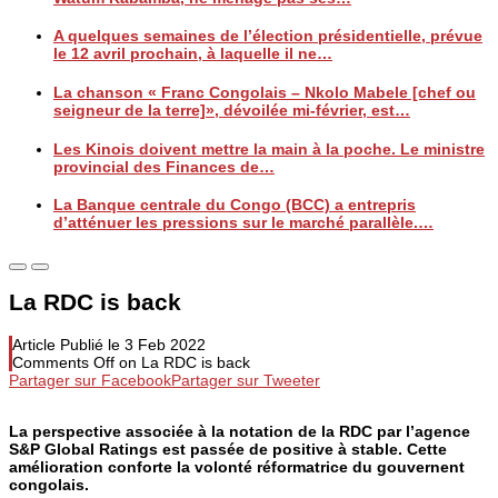
A quelques semaines de l’élection présidentielle, prévue
le 12 avril prochain, à laquelle il ne…
La chanson « Franc Congolais – Nkolo Mabele [chef ou
seigneur de la terre]», dévoilée mi-février, est…
Les Kinois doivent mettre la main à la poche. Le ministre
provincial des Finances de…
La Banque centrale du Congo (BCC) a entrepris
d’atténuer les pressions sur le marché parallèle.…
La RDC is back
Article Publié le
3 Feb 2022
Comments Off
on La RDC is back
Partager sur Facebook
Partager sur Tweeter
La perspective associée à la notation de la RDC par l’agence
S&P Global Ratings est passée de positive à stable. Cette
amélioration conforte la volonté réformatrice du gouvernent
congolais.