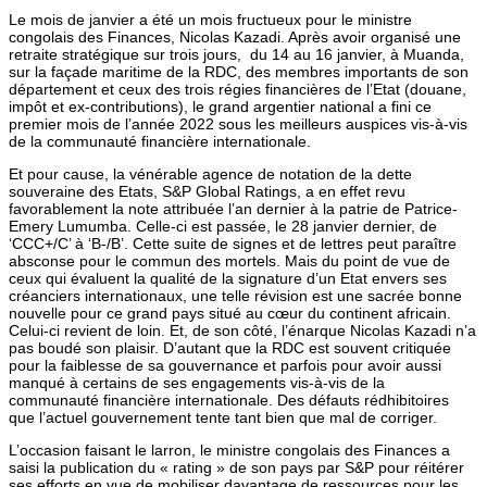
Le mois de janvier a été un mois fructueux pour le ministre
congolais des Finances, Nicolas Kazadi. Après avoir organisé une
retraite stratégique sur trois jours, du 14 au 16 janvier, à Muanda,
sur la façade maritime de la RDC, des membres importants de son
département et ceux des trois régies financières de l’Etat (douane,
impôt et ex-contributions), le grand argentier national a fini ce
premier mois de l’année 2022 sous les meilleurs auspices vis-à-vis
de la communauté financière internationale.
Et pour cause, la vénérable agence de notation de la dette
souveraine des Etats, S&P Global Ratings, a en effet revu
favorablement la note attribuée l’an dernier à la patrie de Patrice-
Emery Lumumba. Celle-ci est passée, le 28 janvier dernier, de
‘CCC+/C’ à ‘B-/B’. Cette suite de signes et de lettres peut paraître
absconse pour le commun des mortels. Mais du point de vue de
ceux qui évaluent la qualité de la signature d’un Etat envers ses
créanciers internationaux, une telle révision est une sacrée bonne
nouvelle pour ce grand pays situé au cœur du continent africain.
Celui-ci revient de loin. Et, de son côté, l’énarque Nicolas Kazadi n’a
pas boudé son plaisir. D’autant que la RDC est souvent critiquée
pour la faiblesse de sa gouvernance et parfois pour avoir aussi
manqué à certains de ses engagements vis-à-vis de la
communauté financière internationale. Des défauts rédhibitoires
que l’actuel gouvernement tente tant bien que mal de corriger.
L’occasion faisant le larron, le ministre congolais des Finances a
saisi la publication du « rating » de son pays par S&P pour réitérer
ses efforts en vue de mobiliser davantage de ressources pour les