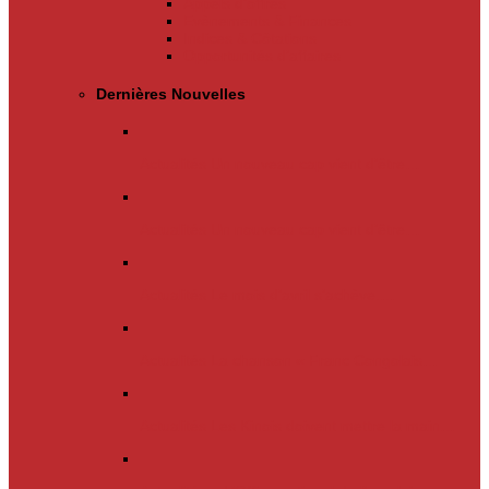
Appels d’offres
Evènements & Finances
Indices & Côtations
Opportunités d’affaires
Dernières Nouvelles
Actualités
Un nouveau cap vient d’être…
Actualités
Un nouveau cap vient d’être…
Actualités
Le mois d’avril s’achève.…
Actualités
La chanson « Franc Congolais…
Actualités
Les Kinois doivent mettre la main…