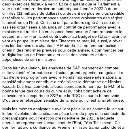
deux exercices fiscaux à venir. Et ce d’autant que le Parlement a
voté en décembre dernier un budget pour l’année 2022 à deux
chiffres (11 milliards de dollars) qui devient de plus en plus crédible
et réaliste vu les performances sans cesse croissantes des régies
financières de l’Etat. Celles-ci ont par ailleurs signé à l’issue des
assises organisées à Muanda un contrat de performance avec le
ministère de tutelle. La croissance économique étant robuste et le
secteur minier – principal contributeur au Budget de l’Etat – ayant le
vent en poupe, le ministre des Finances se met, lui, aussi, à rêver
des lendemains qui chantent. A Muanda, il a notamment balisé le
chemin des réformes prévues pour cette année, à commencer par
la digitalisation de l’économie et celle des secteurs et des
appendices de son ministère.
Dans leur évaluation, les analystes de S&P prennent en compte
cette volonté réformatrice de l’actuel grand argentier congolais. Le
fait d’être en programme avec le Fonds monétaire international a
considérablement contribué à crédibiliser la démarche de Nicolas
Kazadi. Les financements alloués semestriellement par le FMI et la
bonne tenue des cours du cuivre et du cobalt ont achevé de
convaincre les experts de S&P que la RDC est sur la bonne voie.
D’où une amélioration sensible de la note qui lui est ainsi attribuée.
Mais les mêmes analystes surveillent par ailleurs comme le lait sur
le feu l’évolution de la situation sécuritaire du pays et le contexte de
précampagne pour l’élection présidentielle de 2023 à laquelle
devrait se représenter l’actuel chef de l’Etat, Félix Tshisekedi. Ce
dernier fait alors confiance au Premier ministre Sama Lukonde et à