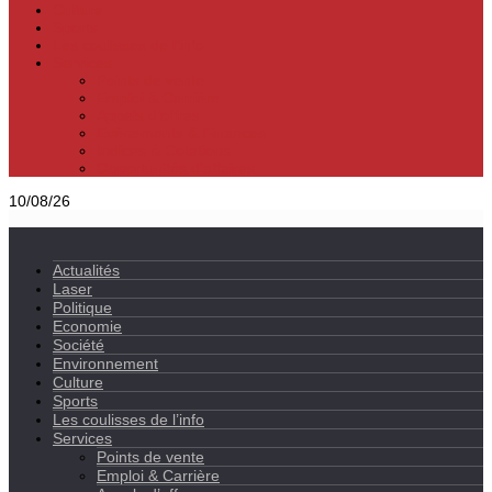
Culture
Sports
Les coulisses de l’info
Services
Points de vente
Emploi & Carrière
Appels d’offres
Evènements & Finances
Indices & Côtations
Opportunités d’affaires
10/08/26
Actualités
Laser
Politique
Economie
Société
Environnement
Culture
Sports
Les coulisses de l’info
Services
Points de vente
Emploi & Carrière