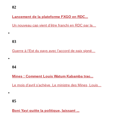
02
Lancement de la plateforme FXGO en RDC...
Un nouveau cap vient d’être franchi en RDC par la…
03
Guerre à l’Est du pays avec l’accord de paix signé…
04
Mines : Comment Louis Watum Kabamba trac...
Le mois d’avril s’achève. Le ministre des Mines, Louis…
05
Boni Yayi quitte la politique, laissant ...