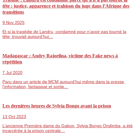
tête : justice, apparence et trahison du juge dans l’Afrique des
transitions
9 Nov 2025
Et si la tragédie de Landru, condamné pour n’avoir pas tourné la
tête, trouvait aujourd’hui…
Madagascar : Andry Rajoelina, victime des Fake news à
répétition
7 Jul 2020
Paru dans un article de MCM aujourd’hui même dans la presse,
l’information, fantasque et sortie…
Les dernières heures de Sylvia Bongo avant la prison
13 Oct 2023
L’ancienne Première dame du Gabon, Sylvia Bongo Ondimba, a été
incarcérée à la prison centrale…