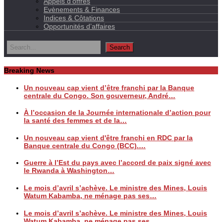
Appels d’offres
Evènements & Finances
Indices & Côtations
Opportunités d’affaires
Breaking News
Un nouveau cap vient d’être franchi par la Banque
centrale du Congo. Son gouverneur, André…
À l’occasion de la Journée internationale d’action pour
la santé des femmes et de la…
Un nouveau cap vient d'être franchi en RDC par la
Banque centrale du Congo (BCC).…
Guerre à l’Est du pays avec l’accord de paix signé avec
le Rwanda à Washington…
Le mois d’avril s’achève. Le ministre des Mines, Louis
Watum Kabamba, ne ménage pas ses…
Le mois d’avril s’achève. Le ministre des Mines, Louis
Watum Kabamba, ne ménage pas ses…