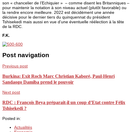
son « chancelier de l’Echiquier » – comme disent les Britanniques –
pour maintenir la notation à son niveau actuel (plutôt favorable) ou
la rendre encore meilleure. 2022 est décidément une année
décisive pour le dernier tiers du quinquennat du président
Tshisekedi mais aussi en vue d’une éventuelle réélection à la tête
de la RDC.
F.K.
Post navigation
Previous post
Burkina: Exit Roch Marc Christian Kaboré, Paul-Henri
Sandaogo Damiba prend le pouvoir
Next post
RDC : François Beya préparait-il un coup d’Etat contre Félix
Tshisekedi ?
Posted in:
Actualités
Economie