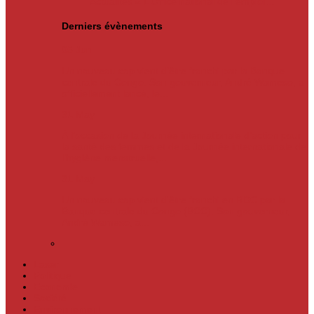
Actualités
« L’Office national de l’emploi…
Derniers évènements
05
Jun
Un nouveau cap vient d’être franchi par la Banque
centrale du Congo. Son gouverneur, André Wameso, a
officiellement lancé, le...
31
May
À l’occasion de la Journée internationale d’action pour
la santé des femmes et de la Journée internationale de
l’hygiène menstruelle,...
31
May
Un nouveau cap vient d'être franchi en RDC par la
Banque centrale du Congo (BCC). Son gouverneur,
André Wameso, a...
Laser
Politique
Economie
Société
Environnement