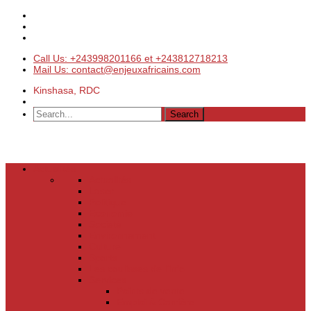
Call Us: +243998201166 et +243812718213
Mail Us: contact@enjeuxafricains.com
Kinshasa, RDC
Actualités
Actualités
Laser
Politique
Economie
Société
Environnement
Culture
Sports
Les coulisses de l’info
Services
Points de vente
Emploi & Carrière