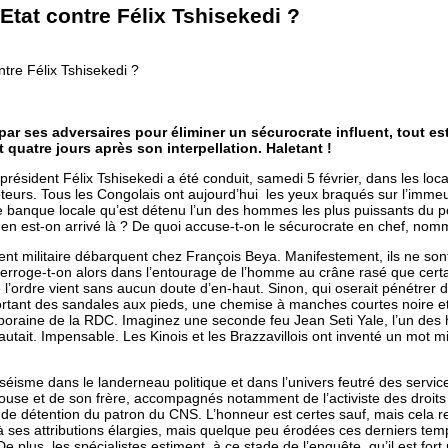
Etat contre Félix Tshisekedi ?
tre Félix Tshisekedi ?
ar ses adversaires pour éliminer un sécurocrate influent, tout es
 quatre jours après son interpellation. Haletant !
u président Félix Tshisekedi a été conduit, samedi 5 février, dans les
eurs. Tous les Congolais ont aujourd’hui les yeux braqués sur l’immeub
une banque locale qu’est détenu l’un des hommes les plus puissants du 
t en est-on arrivé là ? De quoi accuse-t-on le sécurocrate en chef, nomm
litaire débarquent chez François Beya. Manifestement, ils ne sont pa
s’interroge-t-on alors dans l’entourage de l’homme au crâne rasé que 
ue l’ordre vient sans aucun doute d’en-haut. Sinon, qui oserait pénétrer
? Portant des sandales aux pieds, une chemise à manches courtes noire
temporaine de la RDC. Imaginez une seconde feu Jean Seti Yale, l’un d
autait. Impensable. Les Kinois et les Brazzavillois ont inventé un mot m
i séisme dans le landerneau politique et dans l’univers feutré des serv
n épouse et de son frère, accompagnés notamment de l’activiste des dro
 de détention du patron du CNS. L’honneur est certes sauf, mais cela re
à ses attributions élargies, mais quelque peu érodées ces derniers temps
us, les spécialistes estiment, à ce stade de l’enquête, qu’il est fort p