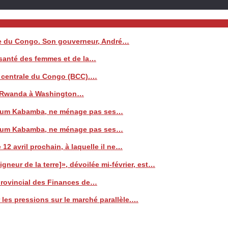
ale du Congo. Son gouverneur, André…
a santé des femmes et de la…
e centrale du Congo (BCC).…
 le Rwanda à Washington…
 Watum Kabamba, ne ménage pas ses…
 Watum Kabamba, ne ménage pas ses…
 12 avril prochain, à laquelle il ne…
neur de la terre]», dévoilée mi-février, est…
 provincial des Finances de…
les pressions sur le marché parallèle.…