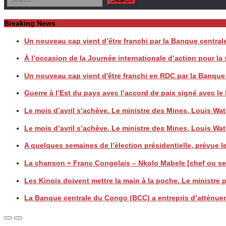
Breaking News
Un nouveau cap vient d’être franchi par la Banque centr
À l’occasion de la Journée internationale d’action pour l
Un nouveau cap vient d'être franchi en RDC par la Banqu
Guerre à l’Est du pays avec l’accord de paix signé avec
Le mois d’avril s’achève. Le ministre des Mines, Louis
Le mois d’avril s’achève. Le ministre des Mines, Louis
A quelques semaines de l’élection présidentielle, prévue le
La chanson « Franc Congolais – Nkolo Mabele [chef ou seig
Les Kinois doivent mettre la main à la poche. Le ministre
La Banque centrale du Congo (BCC) a entrepris d’atténuer 