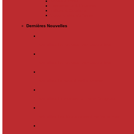
Appels d’offres
Evènements & Finances
Indices & Côtations
Opportunités d’affaires
Dernières Nouvelles
Actualités
Un nouveau cap vient d’être…
Actualités
Un nouveau cap vient d’être…
Actualités
Le mois d’avril s’achève.…
Actualités
La chanson « Franc Congolais…
Actualités
Les Kinois doivent mettre la main…