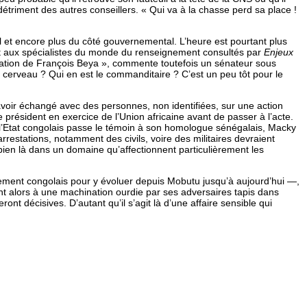
étriment des autres conseillers. « Qui va à la chasse perd sa place !
el et encore plus du côté gouvernemental. L’heure est pourtant plus
uant aux spécialistes du monde du renseignement consultés par
Enjeux
ellation de François Beya », commente toutefois un sénateur sous
 cerveau ? Qui en est le commanditaire ? C’est un peu tôt pour le
’avoir échangé avec des personnes, non identifiées, sur une action
résident en exercice de l’Union africaine avant de passer à l’acte.
 de l’Etat congolais passe le témoin à son homologue sénégalais, Macky
arrestations, notamment des civils, voire des militaires devraient
 bien là dans un domaine qu’affectionnent particulièrement les
ement congolais pour y évoluer depuis Mobutu jusqu’à aujourd’hui —,
iant alors à une machination ourdie par ses adversaires tapis dans
ont décisives. D’autant qu’il s’agit là d’une affaire sensible qui