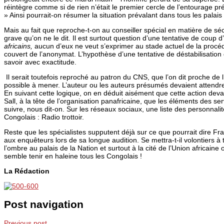
réintègre comme si de rien n’était le premier cercle de l’entourage p
» Ainsi pourrait-on résumer la situation prévalant dans tous les palais 
Mais au fait que reproche-t-on au conseiller spécial en matière de séc
grave qu’on ne le dit. Il est surtout question d’une tentative de cou
africains,
aucun d’eux ne veut s’exprimer au stade actuel de la procédu
couvert de l’anonymat. L’hypothèse d’une tentative de déstabilisatio
savoir avec exactitude.
Il serait toutefois reproché au patron du CNS, que l’on dit proche de 
possible à mener. L’auteur ou les auteurs présumés devaient attendr
En suivant cette logique, on en déduit aisément que cette action devai
Sall, à la tête de l’organisation panafricaine, que les éléments des se
suivre, nous dit-on. Sur les réseaux sociaux, une liste des personnali
Congolais : Radio trottoir.
Reste que les spécialistes supputent déjà sur ce que pourrait dire 
aux enquêteurs lors de sa longue audition. Se mettra-t-il volontiers à 
l’ombre au palais de la Nation et surtout à la cité de l’Union africaine
semble tenir en haleine tous les Congolais !
La Rédaction
Post navigation
Previous post