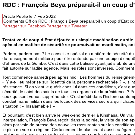
RDC : François Beya préparait-il un coup d’
Article Publié le
7 Feb 2022
Comments Off
on RDC : François Beya préparait-il un coup d’Etat con
Partager sur Facebook
Partager sur Tweeter
Tentative de coup d’Etat déjouée ou simple machination ourdie p
spécial en matière de sécurité se poursuivait ce mardi matin, soit
Parlera, parlera pas ? Le conseiller spécial en matière de sécurité d
du renseignement militaire pour être entendu par une équipe d’enquêt
d’affaires de la Gombe. C’est dans cette bâtisse ayant jadis abrité 
fait autorité sur ladite agence. Mais les rôles sont inversés. Commen
Tout commence samedi peu après midi. Les hommes du renseignement mi
« Y a-t-il eu méprise sur l’identité de la personne recherchée ? », 
résistance. Si on vient le quérir chez lui dans ces conditions, c’est q
sécurité, le saint des saints de tous les organes de la présidence 
ceux qui sont venus l’appréhender. C’est inédit dans l’histoire con
conduit manu militari dans les locaux des services secrets qu’il chape
situation : « Insalamable ! »
Et pourtant, c’est bien arrivé le week-end dernier à Kinshasa. Un vra
interpellation, François Beya reçoit, dans la soirée, la visite de so
alors par voie de presse des nouvelles rassurantes sur les conditions
le plus en vue du régime. Certainement le plus craint aussi eu égard 
prolongeait encore ce mardi matin – l’homme perdra de sa superbe. De pl