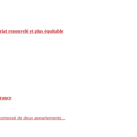
iat renouvelé et plus équitable
France
et composé de deux appartements…