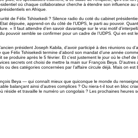
résidentiel où chaque collaborateur cherche à étendre son influence au d
présidentiels en Afrique.
urité de Félix Tshisekedi ? Silence radio du coté du cabinet présidenti
p d’Etat déjouée, apprend-on du côté de l’UDPS, le parti au pouvoir. Q
re. « Il faut attendre d’en savoir davantage sur le vrai motif d’interp
n du pouvoir semble se confirmer pour un cadre de l’UDPS. Qui en est le
l’ancien président Joseph Kabila, d’avoir participé à des réunions ou d
e que Félix Tshisekedi termine d’abord son mandat d’une année comme p
t se produire après le 5 février. Et c’est justement le jour où le chef
rvices secrets ont choisi de mettre la main sur François Beya. D’autres 
tés ou des catégories concernées par l’affaire circule déjà. Mais on est
François Beya ­— qui connaît mieux que quiconque le monde du renseign
table balançant ainsi d’autres complices ? Ou niera-t-il tout en bloc cr
 où réside et travaille le numéro un congolais ? Les prochaines heures ser