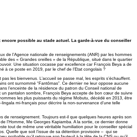
t encore possible au stade actuel. La garde-à-vue du conseiller
 locaux de l’Agence nationale de renseignements (ANR) par les hommes
le des « Grandes oreilles » de la République, situé dans le quartier
pouvoir. Une situation cocasse par excellence car François Beya a de
é à ce poste en 2019, par le chef de l’Etat congolais ?
s les bienvenus. L’accueil se passe mal, les esprits s’échauffent.
certains ont surnommé “Fantômas”. Ce dernier ne leur oppose aucune
 dans l’enceinte de la résidence du patron du Conseil national de
 et un pantalon sombre, François Beya accepte de bon cœur de suivre
es hommes les plus puissants du régime Mobutu, décédé en 2013, être
i-lingala mi-français pour décrire la non-survenance d’une telle
ices de renseignement. Toujours est-il que quelques heures après son
its de l’Homme, Me Georges Kapiamba. A la sortie, ce dernier donne
ste tout de même une véritable humiliation pour le conseiller spécial
. Quelle que soit l’issue de sa détention provisoire – qui se
eu probable qu’il retrouve son fauteuil à la tête de la CNS ou qu’il