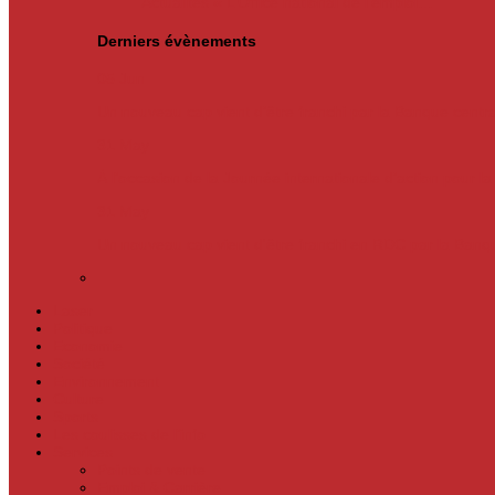
Actualités
« L’Office national de l’emploi…
Derniers évènements
05
Jun
Un nouveau cap vient d’être franchi par la Banque centr
31
May
À l’occasion de la Journée internationale d’action pour l
31
May
Un nouveau cap vient d'être franchi en RDC par la Ban
Laser
Politique
Economie
Société
Environnement
Culture
Sports
Les coulisses de l’info
Services
Points de vente
Emploi & Carrière