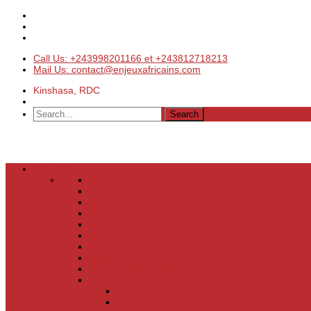
Call Us: +243998201166 et +243812718213
Mail Us: contact@enjeuxafricains.com
Kinshasa, RDC
Actualités
Actualités
Laser
Politique
Economie
Société
Environnement
Culture
Sports
Les coulisses de l’info
Services
Points de vente
Emploi & Carrière