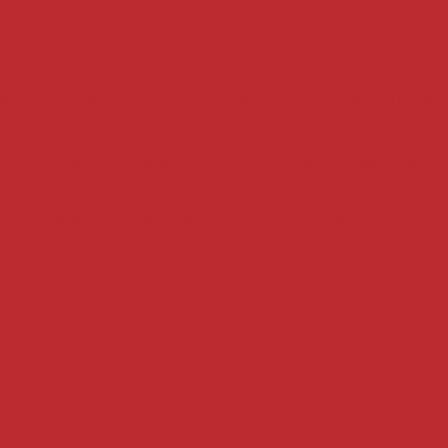
ale du Congo. Son gouverneur, André Wameso, a officiellement lancé, le
a santé des femmes et de la Journée internationale de l’hygiène menstrue
que centrale du Congo (BCC). Son gouverneur, André Wameso, a...