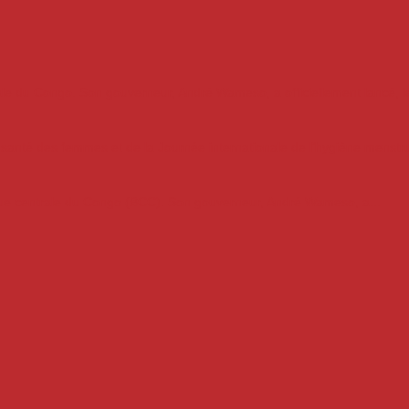
ale du Congo. Son gouverneur, André Wameso, a officiellement lancé, le
a santé des femmes et de la Journée internationale de l’hygiène menstrue
que centrale du Congo (BCC). Son gouverneur, André Wameso, a...