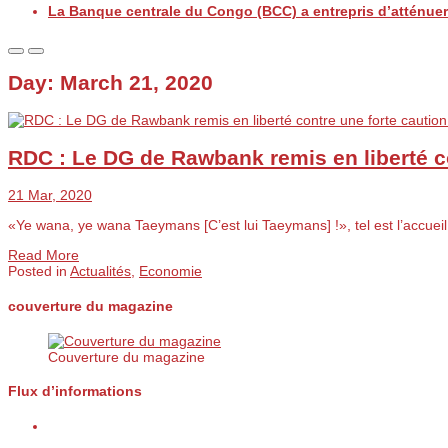
La Banque centrale du Congo (BCC) a entrepris d’atténuer 
Day:
March 21, 2020
RDC : Le DG de Rawbank remis en liberté co
21 Mar, 2020
«Ye wana, ye wana Taeymans [C’est lui Taeymans] !», tel est l’accuei
Read More
Posted in
Actualités
,
Economie
couverture du magazine
Couverture du magazine
Flux d’informations