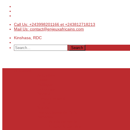
Call Us: +243998201166 et +243812718213
Mail Us: contact@enjeuxafricains.com
Kinshasa, RDC
Actualités
Actualités
Laser
Politique
Economie
Société
Environnement
Culture
Sports
Les coulisses de l’info
Services
Points de vente
Emploi & Carrière