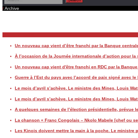
/
Archive
Daily Archives
Breaking News
Un nouveau cap vient d’être franchi par la Banque centr
À l’occasion de la Journée internationale d’action pour l
Un nouveau cap vient d'être franchi en RDC par la Banqu
Guerre à l’Est du pays avec l’accord de paix signé avec
Le mois d’avril s’achève. Le ministre des Mines, Louis
Le mois d’avril s’achève. Le ministre des Mines, Louis
A quelques semaines de l’élection présidentielle, prévue le
La chanson « Franc Congolais – Nkolo Mabele [chef ou seig
Les Kinois doivent mettre la main à la poche. Le ministre