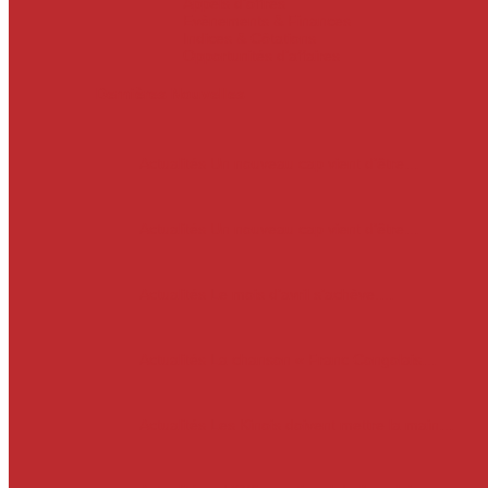
Appels d’offres
Evènements & Finances
Indices & Côtations
Opportunités d’affaires
Dernières Nouvelles
Actualités
Un nouveau cap vient d’être…
Actualités
Un nouveau cap vient d’être…
Actualités
Le mois d’avril s’achève.…
Actualités
La chanson « Franc Congolais…
Actualités
Les Kinois doivent mettre la main…