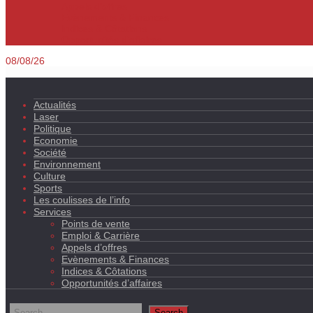
Appels d’offres
Evènements & Finances
Indices & Côtations
Opportunités d’affaires
08/08/26
Actualités
Laser
Politique
Economie
Société
Environnement
Culture
Sports
Les coulisses de l’info
Services
Points de vente
Emploi & Carrière
Appels d’offres
Evènements & Finances
Indices & Côtations
Opportunités d’affaires