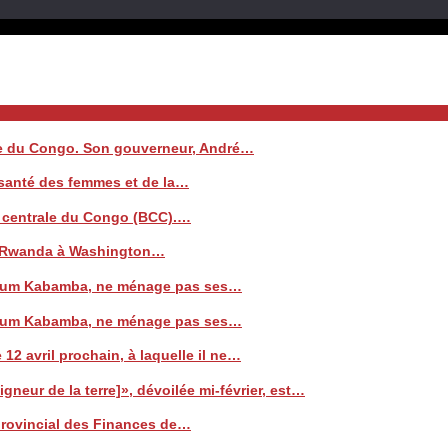
ale du Congo. Son gouverneur, André…
a santé des femmes et de la…
e centrale du Congo (BCC).…
 le Rwanda à Washington…
 Watum Kabamba, ne ménage pas ses…
 Watum Kabamba, ne ménage pas ses…
 12 avril prochain, à laquelle il ne…
neur de la terre]», dévoilée mi-février, est…
 provincial des Finances de…