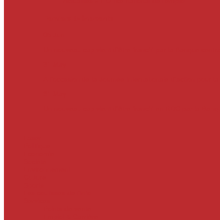
Actualités
« L’Office national de l’emploi…
Derniers évènements
05
Jun
Un nouveau cap vient d’être franchi par la Banque centr
31
May
À l’occasion de la Journée internationale d’action pour l
31
May
Un nouveau cap vient d'être franchi en RDC par la Ban
Laser
Politique
Economie
Société
Environnement
Culture
Sports
Les coulisses de l’info
Services
Points de vente
Emploi & Carrière