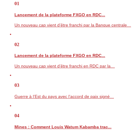
01
Lancement de la plateforme FXGO en RDC...
Un nouveau cap vient d’être franchi par la Banque centrale…
02
Lancement de la plateforme FXGO en RDC...
Un nouveau cap vient d’être franchi en RDC par la…
03
Guerre à l’Est du pays avec l’accord de paix signé…
04
Mines : Comment Louis Watum Kabamba trac...