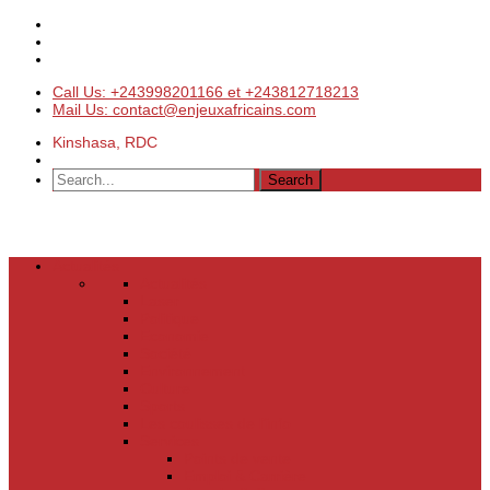
Call Us: +243998201166 et +243812718213
Mail Us: contact@enjeuxafricains.com
Kinshasa, RDC
Actualités
Actualités
Laser
Politique
Economie
Société
Environnement
Culture
Sports
Les coulisses de l’info
Services
Points de vente
Emploi & Carrière