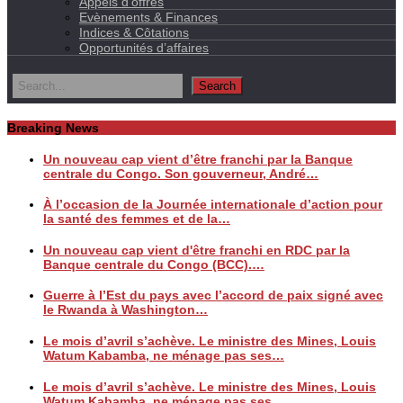
Appels d’offres
Evènements & Finances
Indices & Côtations
Opportunités d’affaires
Breaking News
Un nouveau cap vient d’être franchi par la Banque
centrale du Congo. Son gouverneur, André…
À l’occasion de la Journée internationale d’action pour
la santé des femmes et de la…
Un nouveau cap vient d'être franchi en RDC par la
Banque centrale du Congo (BCC).…
Guerre à l’Est du pays avec l’accord de paix signé avec
le Rwanda à Washington…
Le mois d’avril s’achève. Le ministre des Mines, Louis
Watum Kabamba, ne ménage pas ses…
Le mois d’avril s’achève. Le ministre des Mines, Louis
Watum Kabamba, ne ménage pas ses…