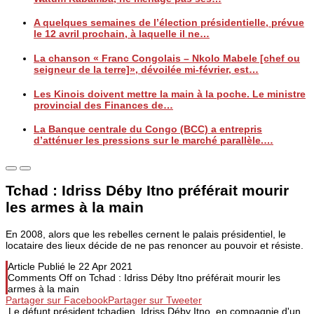
A quelques semaines de l’élection présidentielle, prévue
le 12 avril prochain, à laquelle il ne…
La chanson « Franc Congolais – Nkolo Mabele [chef ou
seigneur de la terre]», dévoilée mi-février, est…
Les Kinois doivent mettre la main à la poche. Le ministre
provincial des Finances de…
La Banque centrale du Congo (BCC) a entrepris
d’atténuer les pressions sur le marché parallèle.…
Tchad : Idriss Déby Itno préférait mourir
les armes à la main
En 2008, alors que les rebelles cernent le palais présidentiel, le
locataire des lieux décide de ne pas renoncer au pouvoir et résiste.
Article Publié le
22 Apr 2021
Comments Off
on Tchad : Idriss Déby Itno préférait mourir les
armes à la main
Partager sur Facebook
Partager sur Tweeter
Le défunt président tchadien, Idriss Déby Itno, en compagnie d'un