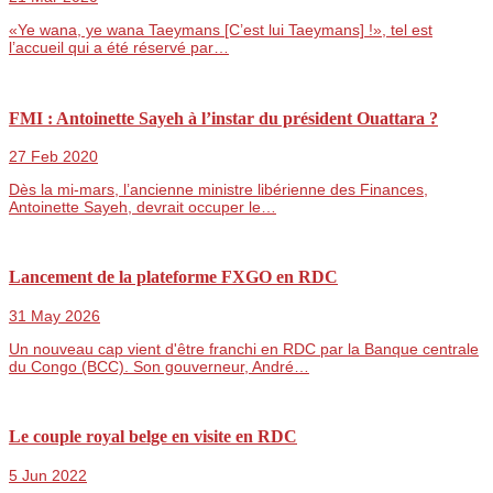
«Ye wana, ye wana Taeymans [C’est lui Taeymans] !», tel est
l’accueil qui a été réservé par…
FMI : Antoinette Sayeh à l’instar du président Ouattara ?
27 Feb 2020
Dès la mi-mars, l’ancienne ministre libérienne des Finances,
Antoinette Sayeh, devrait occuper le…
Lancement de la plateforme FXGO en RDC
31 May 2026
Un nouveau cap vient d'être franchi en RDC par la Banque centrale
du Congo (BCC). Son gouverneur, André…
Le couple royal belge en visite en RDC
5 Jun 2022