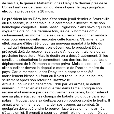
de ses fils, le général Mahamat Idriss Déby. Ce dernier préside le
Conseil militaire de transition qui devrait gérer le pays jusqu'aux
élections prévues dans 18 mois.
Le président Idriss Déby Itno s’est rendu jeudi dernier à Brazzaville
où il a assisté, le lendemain, à la cérémonie d’investiture de son
homologue congolais, Denis Sassou Nguesso. Sans savoir qu’ils se
voyaient alors pour la dernière fois, les deux hommes ont dû
certainement, au moment de se dire au revoir, se donner rendez-
vous pour une nouvelle rencontre cette fois-ci à N’Djamena. En
effet, assuré d’être réélu pour un nouveau mandat à la tête du
Tchad qu’il dirigeait depuis trois décennies, le président Déby
prévoyait déjà de recevoir ses pairs d’Afrique centrale lors de sa
prochaine investiture. Mais le destin en a décidé autrement. Si les
conditions sécuritaires le permettent, ces derniers feront certes le
déplacement de N’Djamena comme prévu. Mais ce sera plutôt pour
aller s’incliner devant la dépouille mortelle de l’ancien maître du
pays. Car le maréchal Idriss Déby Itno a entre-temps été
mortellement blessé au front où il s’est rendu quelques heures
seulement après son retour de Brazzaville.
Arrivé au pouvoir en décembre 1990 par les armes, le défunt
numéro un tchadien était un guerrier dans l’âme. Lorsque son
régime était menacé par des mouvements rebelles, lui considérait
que sa place était sur les champs de bataille plutôt que dans son
palais. Il troquait alors sa djellaba ou son boubou contre le treillis. Il
aimait aller lui-même commander ses troupes au combat. Si
quelqu’un devait défendre le pouvoir face à ses ennemis armés,
c’était bien lui. Il prenait à cœur de remplir pleinement son rôle de