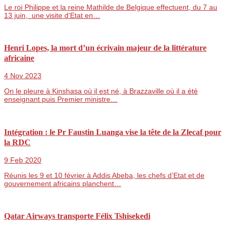
Le roi Philippe et la reine Mathilde de Belgique effectuent, du 7 au
13 juin, une visite d'Etat en…
Henri Lopes, la mort d’un écrivain majeur de la littérature
africaine
4 Nov 2023
On le pleure à Kinshasa où il est né, à Brazzaville où il a été
enseignant puis Premier ministre…
Intégration : le Pr Faustin Luanga vise la tête de la Zlecaf pour
la RDC
9 Feb 2020
Réunis les 9 et 10 février à Addis Abeba, les chefs d’Etat et de
gouvernement africains planchent…
Qatar Airways transporte Félix Tshisekedi