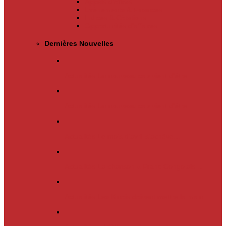
Appels d’offres
Evènements & Finances
Indices & Côtations
Opportunités d’affaires
Dernières Nouvelles
Actualités
Un nouveau cap vient d’être…
Actualités
Un nouveau cap vient d’être…
Actualités
Le mois d’avril s’achève.…
Actualités
La chanson « Franc Congolais…
Actualités
Les Kinois doivent mettre la main…