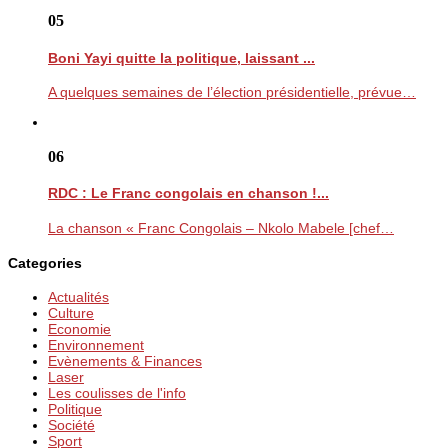
05
Boni Yayi quitte la politique, laissant ...
A quelques semaines de l’élection présidentielle, prévue…
06
RDC : Le Franc congolais en chanson !...
La chanson « Franc Congolais – Nkolo Mabele [chef…
Categories
Actualités
Culture
Economie
Environnement
Evènements & Finances
Laser
Les coulisses de l'info
Politique
Société
Sport