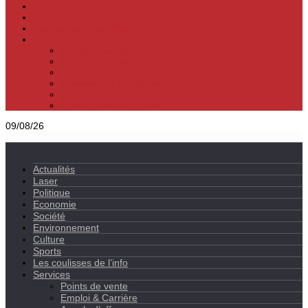
Culture
Sports
Les coulisses de l’info
Services
Points de vente
Emploi & Carrière
Appels d’offres
Evènements & Finances
Indices & Côtations
Opportunités d’affaires
09/08/26
Actualités
Laser
Politique
Economie
Société
Environnement
Culture
Sports
Les coulisses de l’info
Services
Points de vente
Emploi & Carrière