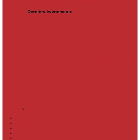
Actualités
« L’Office national de l’emploi…
Derniers évènements
05
Jun
Un nouveau cap vient d’être franchi par la Banque
centrale du Congo. Son gouverneur, André Wameso, a
officiellement lancé, le...
31
May
À l’occasion de la Journée internationale d’action pour
la santé des femmes et de la Journée internationale de
l’hygiène menstruelle,...
31
May
Un nouveau cap vient d'être franchi en RDC par la
Banque centrale du Congo (BCC). Son gouverneur,
André Wameso, a...
Laser
Politique
Economie
Société
Environnement