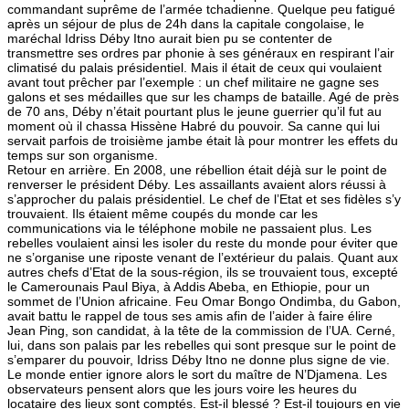
commandant suprême de l’armée tchadienne. Quelque peu fatigué
après un séjour de plus de 24h dans la capitale congolaise, le
maréchal Idriss Déby Itno aurait bien pu se contenter de
transmettre ses ordres par phonie à ses généraux en respirant l’air
climatisé du palais présidentiel. Mais il était de ceux qui voulaient
avant tout prêcher par l’exemple : un chef militaire ne gagne ses
galons et ses médailles que sur les champs de bataille. Agé de près
de 70 ans, Déby n’était pourtant plus le jeune guerrier qu’il fut au
moment où il chassa Hissène Habré du pouvoir. Sa canne qui lui
servait parfois de troisième jambe était là pour montrer les effets du
temps sur son organisme.
Retour en arrière. En 2008, une rébellion était déjà sur le point de
renverser le président Déby. Les assaillants avaient alors réussi à
s’approcher du palais présidentiel. Le chef de l’Etat et ses fidèles s’y
trouvaient. Ils étaient même coupés du monde car les
communications via le téléphone mobile ne passaient plus. Les
rebelles voulaient ainsi les isoler du reste du monde pour éviter que
ne s’organise une riposte venant de l’extérieur du palais. Quant aux
autres chefs d’Etat de la sous-région, ils se trouvaient tous, excepté
le Camerounais Paul Biya, à Addis Abeba, en Ethiopie, pour un
sommet de l’Union africaine. Feu Omar Bongo Ondimba, du Gabon,
avait battu le rappel de tous ses amis afin de l’aider à faire élire
Jean Ping, son candidat, à la tête de la commission de l’UA. Cerné,
lui, dans son palais par les rebelles qui sont presque sur le point de
s’emparer du pouvoir, Idriss Déby Itno ne donne plus signe de vie.
Le monde entier ignore alors le sort du maître de N’Djamena. Les
observateurs pensent alors que les jours voire les heures du
locataire des lieux sont comptés. Est-il blessé ? Est-il toujours en vie