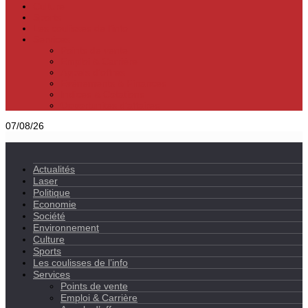
Culture
Sports
Les coulisses de l’info
Services
Points de vente
Emploi & Carrière
Appels d’offres
Evènements & Finances
Indices & Côtations
Opportunités d’affaires
07/08/26
Actualités
Laser
Politique
Economie
Société
Environnement
Culture
Sports
Les coulisses de l’info
Services
Points de vente
Emploi & Carrière