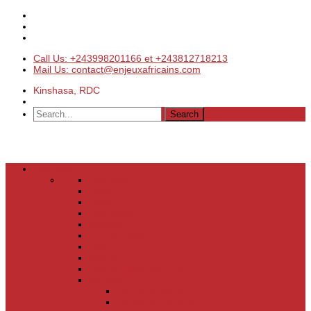
Call Us: +243998201166 et +243812718213
Mail Us: contact@enjeuxafricains.com
Kinshasa, RDC
Actualités
Actualités
Laser
Politique
Economie
Société
Environnement
Culture
Sports
Les coulisses de l’info
Services
Points de vente
Emploi & Carrière