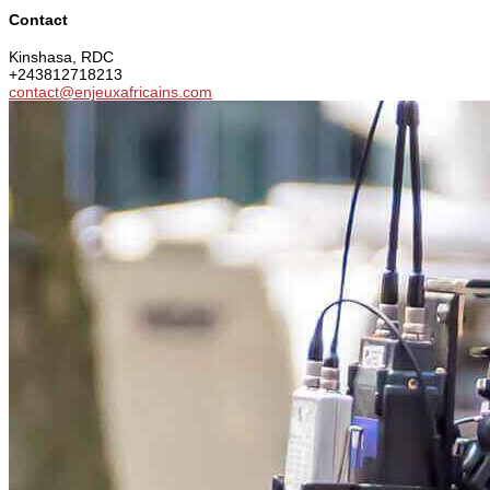
Contact
Kinshasa, RDC
+243812718213
contact@enjeuxafricains.com