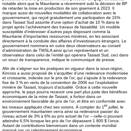
notable alors que la Mauritanie a récemment subi la décision de BP
de retarder la mise en production de son gisement à 2023. Il
marque aussi de nouvelles modalités de collaboration avec le
gouvernement, qui reçoit gratuitement une participation de 15%
dans Tasiast Sud assortie d’une option d’achat de 10 % dans le
projet après l’achèvement des travaux de faisabilité. Un modèle
susceptible d’intéresser d’autres pays disposant comme la
Mauritanie d’importantes ressources minières, en les associant
directement à la conduite des affaires d’investisseurs étrangers. Le
gouvernement nommera en outre deux observateurs au conseil
d’administration de TMSLA ainsi qu’un représentant et un
observateur dans celui de l’entité qui opérera Tasiast Sud, ceci dans
un souci de transparence, indique le communiqué de presse.
Afin de s’aligner sur les pratiques en vigueur dans la sous-région,
Kinross a aussi proposé de s’acquitter d’une redevance modernisée
et croissante, indexée sur le prix de l’or, qui s’ajoute à la redevance
fixe de 3 % en vertu de la convention de 2006 sur l’exploitation
minière de Tasiast, toujours d’actualité. Grâce à cette nouvelle
approche, le pays pourra recevoir une part plus juste des bénéfices
économiques de la mine de Tasiast, a fortiori dans un
environnement favorable de prix de l’or, et être en conformité avec
er
les niveaux appliqués chez ses voisins. À compter du 1
juillet, le
gouvernement mauritanien verra ainsi sa redevance passer du
niveau actuel de 3% à 6% au prix actuel de l’or – celle-ci pouvant
atteindre 6,5% lorsque les prix de l’or dépassent 1 800 $ l’once.
Autant de contributions bienvenues dans un contexte mondial
marqué par un ralentissement économique.