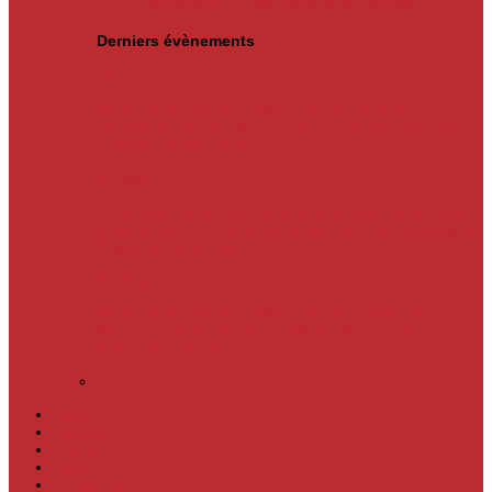
Actualités
« L’Office national de l’emploi…
Derniers évènements
05
Jun
Un nouveau cap vient d’être franchi par la Banque
centrale du Congo. Son gouverneur, André Wameso, a
officiellement lancé, le...
31
May
À l’occasion de la Journée internationale d’action pour
la santé des femmes et de la Journée internationale de
l’hygiène menstruelle,...
31
May
Un nouveau cap vient d'être franchi en RDC par la
Banque centrale du Congo (BCC). Son gouverneur,
André Wameso, a...
Laser
Politique
Economie
Société
Environnement