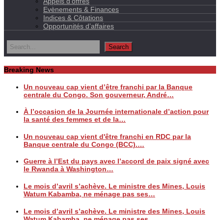
Appels d’offres
Evènements & Finances
Indices & Côtations
Opportunités d’affaires
Breaking News
Un nouveau cap vient d’être franchi par la Banque
centrale du Congo. Son gouverneur, André…
À l’occasion de la Journée internationale d’action pour
la santé des femmes et de la…
Un nouveau cap vient d'être franchi en RDC par la
Banque centrale du Congo (BCC).…
Guerre à l’Est du pays avec l’accord de paix signé avec
le Rwanda à Washington…
Le mois d’avril s’achève. Le ministre des Mines, Louis
Watum Kabamba, ne ménage pas ses…
Le mois d’avril s’achève. Le ministre des Mines, Louis
Watum Kabamba, ne ménage pas ses…