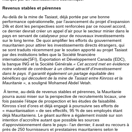
Revenus stables et pérennes
Au-delà de la mine de Tasiast, déjà portée par une bonne
performance opérationnelle, par l’avancement du projet d’expansion
24k et dont les perspectives sont renforcées par ce nouvel accord,
ce dernier devrait créer un appel d’air pour le secteur minier dans le
pays en servant de catalyseur pour de nouveaux investissements
sur le long terme. De quoi amplifier les efforts du gouvernement
mauritanien pour attirer les investissements directs étrangers, qui
se sont traduits récemment par le soutien apporté au projet Tasiast
par des institutions telles que la Société financière
internationale(SFI), Exportation et Développement Canada (EDC),
la banque ING et la Société Générale.
« Cet accord met en évidence
notre volonté de contribuer à un climat attractif d’investissement
dans le pays. Il garantit également un partage équitable des
bénéfices qui découlent de la mine de Tasiast entre Kinross et la
Mauritanie »,
a souligné Mohamed Abdel Vetah.
À terme, au-delà de revenus stables et pérennes, la Mauritanie
pourra aussi miser sur la perspective de recrutements locaux, une
fois passée l’étape de prospection et les études de faisabilité.
Kinross s’est d’ores et déjà engagé à poursuivre ses efforts de
« mauritanisation » de ses effectifs, 95 % de ses employés étant
déjà Mauritaniens. Le géant aurifère a également insisté sur son
intention d’accroître autant que possible les sources
d’approvisionnement dans le pays– l’an dernier, il avait eu recours à
près de 250 fournisseurs et prestataires mauritaniens selon le