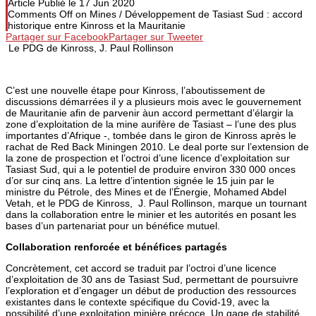
Article Publié le
17 Jun 2020
Comments Off
on Mines / Développement de Tasiast Sud : accord
historique entre Kinross et la Mauritanie
Partager sur Facebook
Partager sur Tweeter
Le PDG de Kinross, J. Paul Rollinson
C’est une nouvelle étape pour Kinross, l’aboutissement de
discussions démarrées il y a plusieurs mois avec le gouvernement
de Mauritanie afin de parvenir àun accord permettant d’élargir la
zone d’exploitation de la mine aurifère de Tasiast – l’une des plus
importantes d’Afrique -, tombée dans le giron de Kinross après le
rachat de Red Back Miningen 2010. Le deal porte sur l’extension de
la zone de prospection et l’octroi d’une licence d’exploitation sur
Tasiast Sud, qui a le potentiel de produire environ 330 000 onces
d’or sur cinq ans. La lettre d’intention signée le 15 juin par le
ministre du Pétrole, des Mines et de l’Énergie, Mohamed Abdel
Vetah, et le PDG de Kinross, J. Paul Rollinson, marque un tournant
dans la collaboration entre le minier et les autorités en posant les
bases d’un partenariat pour un bénéfice mutuel.
Collaboration renforcée et bénéfices partagés
Concrètement, cet accord se traduit par l’octroi d’une licence
d’exploitation de 30 ans de Tasiast Sud, permettant de poursuivre
l’exploration et d’engager un début de production des ressources
existantes dans le contexte spécifique du Covid-19, avec la
possibilité d’une exploitation minière précoce. Un gage de stabilité