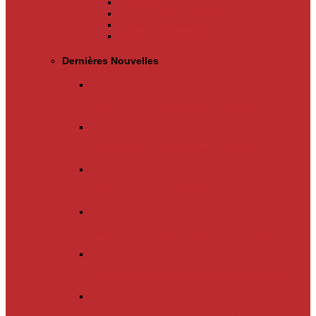
Appels d’offres
Evènements & Finances
Indices & Côtations
Opportunités d’affaires
Dernières Nouvelles
Actualités
Un nouveau cap vient d’être…
Actualités
Un nouveau cap vient d’être…
Actualités
Le mois d’avril s’achève.…
Actualités
La chanson « Franc Congolais…
Actualités
Les Kinois doivent mettre la main…