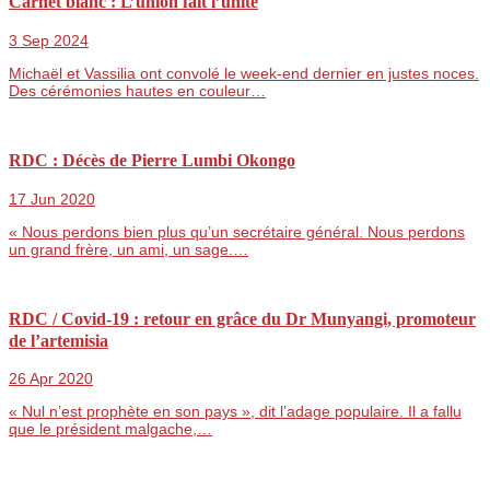
Carnet blanc : L’union fait l’unité
3 Sep 2024
Michaël et Vassilia ont convolé le week-end dernier en justes noces.
Des cérémonies hautes en couleur…
RDC : Décès de Pierre Lumbi Okongo
17 Jun 2020
« Nous perdons bien plus qu’un secrétaire général. Nous perdons
un grand frère, un ami, un sage.…
RDC / Covid-19 : retour en grâce du Dr Munyangi, promoteur
de l’artemisia
26 Apr 2020
« Nul n’est prophète en son pays », dit l’adage populaire. Il a fallu
que le président malgache,…