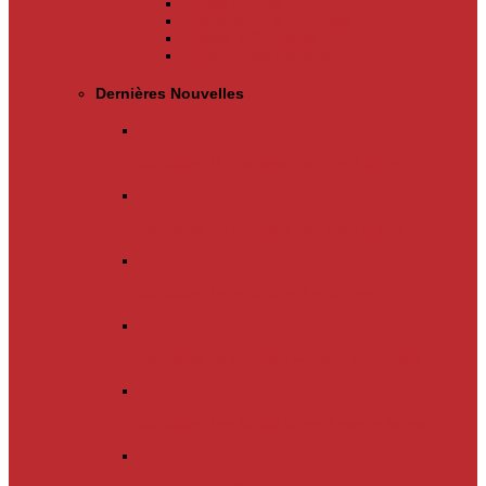
Appels d’offres
Evènements & Finances
Indices & Côtations
Opportunités d’affaires
Dernières Nouvelles
Actualités
Un nouveau cap vient d’être…
Actualités
Un nouveau cap vient d’être…
Actualités
Le mois d’avril s’achève.…
Actualités
La chanson « Franc Congolais…
Actualités
Les Kinois doivent mettre la main…