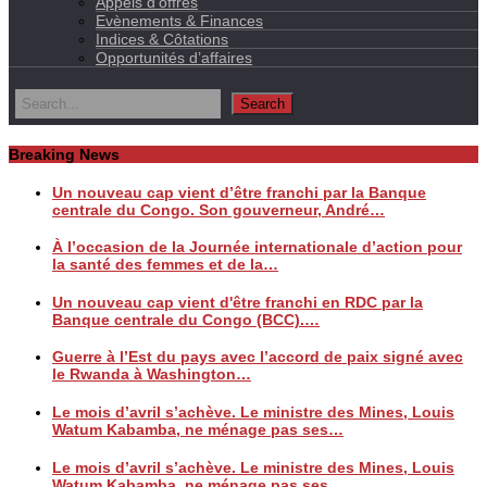
Appels d’offres
Evènements & Finances
Indices & Côtations
Opportunités d’affaires
Breaking News
Un nouveau cap vient d’être franchi par la Banque
centrale du Congo. Son gouverneur, André…
À l’occasion de la Journée internationale d’action pour
la santé des femmes et de la…
Un nouveau cap vient d'être franchi en RDC par la
Banque centrale du Congo (BCC).…
Guerre à l’Est du pays avec l’accord de paix signé avec
le Rwanda à Washington…
Le mois d’avril s’achève. Le ministre des Mines, Louis
Watum Kabamba, ne ménage pas ses…
Le mois d’avril s’achève. Le ministre des Mines, Louis
Watum Kabamba, ne ménage pas ses…