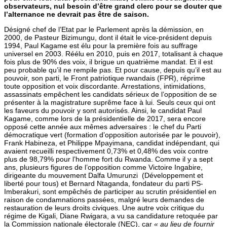
observateurs,
nul besoin d’être grand clerc pour se douter que
l’alternance ne devrait pas être de saison.
Désigné chef de l’Etat par le Parlement après la démission, en
2000, de Pasteur Bizimungu, dont il était le vice-président depuis
1994, Paul Kagame est élu pour la première fois au suffrage
universel en 2003. Réélu en 2010, puis en 2017, totalisant à chaque
fois plus de 90% des voix, il brigue un quatrième mandat. Et il est
peu probable qu’il ne rempile pas. Et pour cause, depuis qu’il est au
pouvoir, son parti, le Front patriotique rwandais (FPR), réprime
toute opposition et voix discordante. Arrestations, intimidations,
assassinats empêchent les candidats sérieux de l’opposition de se
présenter à la magistrature suprême face à lui. Seuls ceux qui ont
les faveurs du pouvoir y sont autorisés. Ainsi, le candidat Paul
Kagame, comme lors de la présidentielle de 2017, sera encore
opposé cette année aux mêmes adversaires : le chef du Parti
démocratique vert (formation d’opposition autorisée par le pouvoir),
Frank Habineza, et Philippe Mpayimana, candidat indépendant, qui
avaient recueilli respectivement 0,73% et 0,48% des voix contre
plus de 98,79% pour l’homme fort du Rwanda. Comme il y a sept
ans, plusieurs figures de l’opposition comme Victoire Ingabire,
dirigeante du mouvement Dalfa Umurunzi (Développement et
liberté pour tous) et Bernard Ntaganda, fondateur du parti PS-
Imberakuri, sont empêchés de participer au scrutin présidentiel en
raison de condamnations passées, malgré leurs demandes de
restauration de leurs droits civiques. Une autre voix critique du
régime de Kigali, Diane Rwigara, a vu sa candidature retoquée par
la Commission nationale électorale (NEC), car
« au lieu de fournir