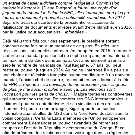
un extrait de casier judiciaire comme l’exigeait la Commission
nationale électorale,
[Diane Rwigara]
a fourni une copie d’un
jugement du tribunal ». Selon la NEC, elle n’aurait pas non plus pu
fournir de document prouvant sa nationalité rwandaise. En 2017
déjà, elle avait été écartée de la présidentielle, accusée de
falsification de documents et arrêtée avant d’être blanchie, en 2018,
par la justice pour accusations
« infondées »
.
Déjà réélu trois fois pour des septennats, le président sortant
concourt cette fois pour un mandat de cinq ans. En effet, une
révision constitutionnelle controversée, adoptée en 2015, a ramené
la durée du mandat présidentiel de sept à cinq ans, en maintenant
un maximum de deux quinquennats. Cet amendement a remis à
zéro le nombre de mandats de Paul Kagame, 67 ans, qui peut
rester au pouvoir jusqu’en 2034. Au moins. Interrogé il y a peu sur
une chaîne de télévision française sur sa candidature à un nouveau
mandat, l’ancien chef de guerre, reconduit en avril dernier à la tête
du FPR, a répondu :
« J’envisage de me présenter pour vingt ans
de plus, je n’ai aucun problème avec ça. Les élections sont
l’occasion pour les gens de choisir
.
»
Malgré toutes les controverses
qui entourent son régime. De nombreuses ONG internationales le
critiquent pour son autoritarisme et ses violations des droits de
l’homme. Et pour ne rien arranger, Kigali apporte un soutien
indéniable aux rebelles du M23 dans le Nord-Kivu, déstabilisant le
voisin congolais. Certains Etats membres de l’Union européenne
commencent à demander au pouvoir rwandais de retirer ses
troupes de l’est de la République démocratique du Congo. Et ce,
afin de préserver les relations de bon voisinage dans la région des