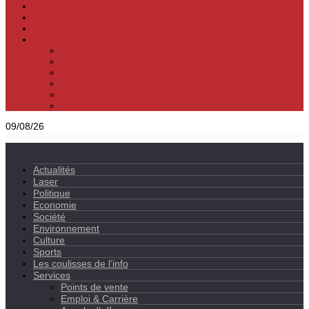
Culture
Sports
Les coulisses de l’info
Services
Points de vente
Emploi & Carrière
Appels d’offres
Evènements & Finances
Indices & Côtations
Opportunités d’affaires
09/08/26
Actualités
Laser
Politique
Economie
Société
Environnement
Culture
Sports
Les coulisses de l’info
Services
Points de vente
Emploi & Carrière