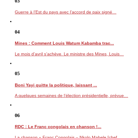
03
Guerre à l’Est du pays avec l’accord de paix signé…
04
Mines : Comment Louis Watum Kabamba trac...
Le mois d’avril s’achève. Le ministre des Mines, Louis…
05
Boni Yayi quitte la politique, laissant ...
A quelques semaines de l’élection présidentielle, prévue…
06
RDC : Le Franc congolais en chanson !...
La chanson « Franc Congolais – Nkolo Mabele [chef…