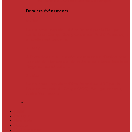
Actualités
« L’Office national de l’emploi…
Derniers évènements
05
Jun
Un nouveau cap vient d’être franchi par la Banque
centrale du Congo. Son gouverneur, André Wameso, a
officiellement lancé, le...
31
May
À l’occasion de la Journée internationale d’action pour
la santé des femmes et de la Journée internationale de
l’hygiène menstruelle,...
31
May
Un nouveau cap vient d'être franchi en RDC par la
Banque centrale du Congo (BCC). Son gouverneur,
André Wameso, a...
Laser
Politique
Economie
Société
Environnement