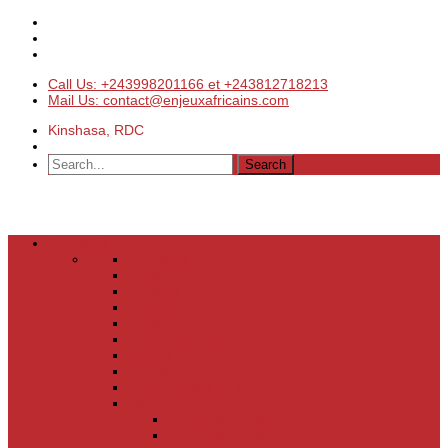
Call Us: +243998201166 et +243812718213
Mail Us: contact@enjeuxafricains.com
Kinshasa, RDC
Actualités
Actualités
Laser
Politique
Economie
Société
Environnement
Culture
Sports
Les coulisses de l’info
Services
Points de vente
Emploi & Carrière