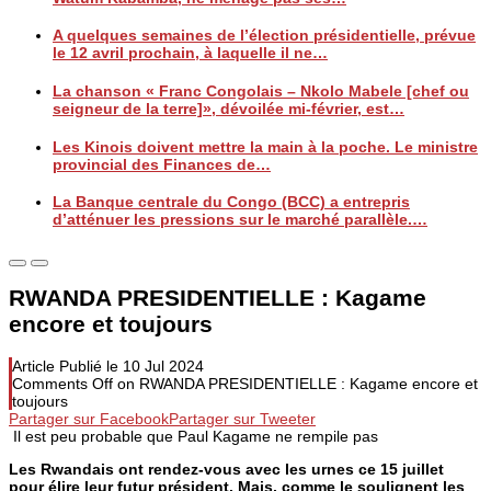
A quelques semaines de l’élection présidentielle, prévue
le 12 avril prochain, à laquelle il ne…
La chanson « Franc Congolais – Nkolo Mabele [chef ou
seigneur de la terre]», dévoilée mi-février, est…
Les Kinois doivent mettre la main à la poche. Le ministre
provincial des Finances de…
La Banque centrale du Congo (BCC) a entrepris
d’atténuer les pressions sur le marché parallèle.…
RWANDA PRESIDENTIELLE : Kagame
encore et toujours
Article Publié le
10 Jul 2024
Comments Off
on RWANDA PRESIDENTIELLE : Kagame encore et
toujours
Partager sur Facebook
Partager sur Tweeter
Il est peu probable que Paul Kagame ne rempile pas
Les Rwandais ont rendez-vous avec les urnes ce 15 juillet
pour élire leur futur président. Mais, comme le soulignent les