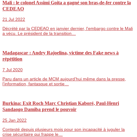
Mali : le colonel Assimi Goita a gagné son bras-de-fer contre la
CEDEAO
21 Jul 2022
Décrété par la CEDEAO en janvier dernier, l'embargo contre le Mali
a vécu. Le président de la transition…
Madagascar : Andry Rajoelina, victime des Fake news à
répétition
7 Jul 2020
Paru dans un article de MCM aujourd’hui même dans la presse,
l’information, fantasque et sortie…
Burkina: Exit Roch Marc Christian Kaboré, Paul-Henri
Sandaogo Damiba prend le pouvoir
25 Jan 2022
Contesté depuis plusieurs mois pour son incapacité à juguler la
crise sécuritaire qui frappe le…