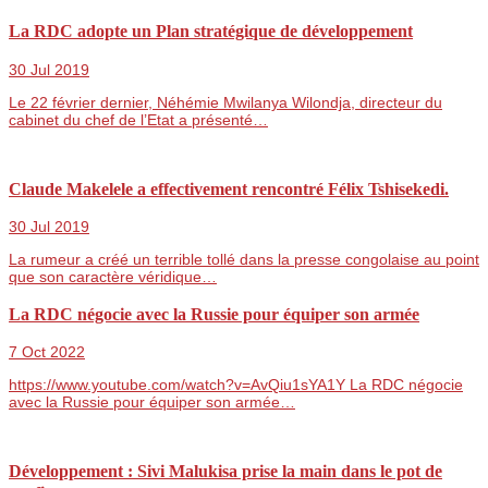
La RDC adopte un Plan stratégique de développement
30 Jul 2019
Le 22 février dernier, Néhémie Mwilanya Wilondja, directeur du
cabinet du chef de l’Etat a présenté…
Claude Makelele a effectivement rencontré Félix Tshisekedi.
30 Jul 2019
La rumeur a créé un terrible tollé dans la presse congolaise au point
que son caractère véridique…
La RDC négocie avec la Russie pour équiper son armée
7 Oct 2022
https://www.youtube.com/watch?v=AvQiu1sYA1Y La RDC négocie
avec la Russie pour équiper son armée…
Développement : Sivi Malukisa prise la main dans le pot de