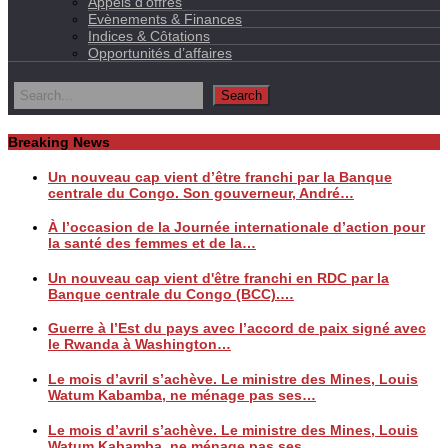
Appels d’offres
Evènements & Finances
Indices & Côtations
Opportunités d’affaires
Breaking News
Un nouveau cap vient d’être franchi par la Banque
centrale du Congo. Son gouverneur, André…
À l’occasion de la Journée internationale d’action pour
la santé des femmes et de la…
Un nouveau cap vient d'être franchi en RDC par la
Banque centrale du Congo (BCC).…
Guerre à l’Est du pays avec l’accord de paix signé avec
le Rwanda à Washington…
Le mois d’avril s’achève. Le ministre des Mines, Louis
Watum Kabamba, ne ménage pas ses…
Le mois d’avril s’achève. Le ministre des Mines, Louis
Watum Kabamba, ne ménage pas ses…