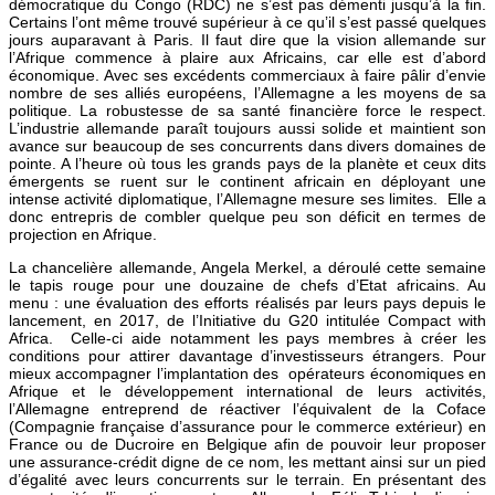
démocratique du Congo (RDC) ne s’est pas démenti jusqu’à la fin.
Certains l’ont même trouvé supérieur à ce qu’il s’est passé quelques
jours auparavant à Paris. Il faut dire que la vision allemande sur
l’Afrique commence à plaire aux Africains, car elle est d’abord
économique. Avec ses excédents commerciaux à faire pâlir d’envie
nombre de ses alliés européens, l’Allemagne a les moyens de sa
politique. La robustesse de sa santé financière force le respect.
L’industrie allemande paraît toujours aussi solide et maintient son
avance sur beaucoup de ses concurrents dans divers domaines de
pointe. A l’heure où tous les grands pays de la planète et ceux dits
émergents se ruent sur le continent africain en déployant une
intense activité diplomatique, l’Allemagne mesure ses limites. Elle a
donc entrepris de combler quelque peu son déficit en termes de
projection en Afrique.
La chancelière allemande, Angela Merkel, a déroulé cette semaine
le tapis rouge pour une douzaine de chefs d’Etat africains. Au
menu : une évaluation des efforts réalisés par leurs pays depuis le
lancement, en 2017, de l’Initiative du G20 intitulée Compact with
Africa. Celle-ci aide notamment les pays membres à créer les
conditions pour attirer davantage d’investisseurs étrangers. Pour
mieux accompagner l’implantation des opérateurs économiques en
Afrique et le développement international de leurs activités,
l’Allemagne entreprend de réactiver l’équivalent de la Coface
(Compagnie française d’assurance pour le commerce extérieur) en
France ou de Ducroire en Belgique afin de pouvoir leur proposer
une assurance-crédit digne de ce nom, les mettant ainsi sur un pied
d’égalité avec leurs concurrents sur le terrain. En présentant des