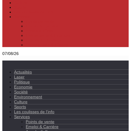
Culture
Sports
Les coulisses de l’info
Services
Points de vente
Emploi & Carrière
Appels d’offres
Evènements & Finances
Indices & Côtations
Opportunités d’affaires
07/08/26
Actualités
Laser
Politique
Economie
Société
Environnement
Culture
Sports
Les coulisses de l’info
Services
Points de vente
Emploi & Carrière