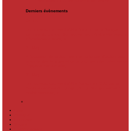
Actualités
« L’Office national de l’emploi…
Derniers évènements
05
Jun
Un nouveau cap vient d’être franchi par la Banque
centrale du Congo. Son gouverneur, André Wameso, a
officiellement lancé, le...
31
May
À l’occasion de la Journée internationale d’action pour
la santé des femmes et de la Journée internationale de
l’hygiène menstruelle,...
31
May
Un nouveau cap vient d'être franchi en RDC par la
Banque centrale du Congo (BCC). Son gouverneur,
André Wameso, a...
Laser
Politique
Economie
Société
Environnement