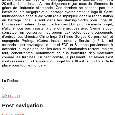
20 milliards de dollars. Autres dirigeants reçus, ceux de Siemens, le
géant de l’industrie allemande. Ces derniers ne cachent pas leur
intérêt pour le mégaprojet du barrage hydroélectrique Inga III. Cette
multinationale et sa filiale Voith (déjà impliquée dans la réhabilitation
du barrage Inga II) sont dans les starting-blocks pour Inga III.
Connaissant l’intérêt du groupe français EDF pour ce même projet,
n’allons-nous pas assister à une offre groupée avec Siemens pour
constituer un consortium européen aux cotés des groupements
d’entreprises chinoise Chine Inga 3 (Three Gorges Corporation) et
espagnole ProInga (Cobra Instalaciones y Servicios) ? Un tel
scénario n’est envisageable que si EDF et Siemens parviennent à
accorder leurs violons, car les deux multinationales restent, malgré
tout, concurrentes, notamment pour la fourniture des matériaux
comme les turbines. En petit comité, le président Tshisekedi s’est
voulu rassurant :
«
L’ampleur du projet Inga III est tel qu’il y a de la
place pour tout le monde.
»
La Rédaction
>
Post navigation