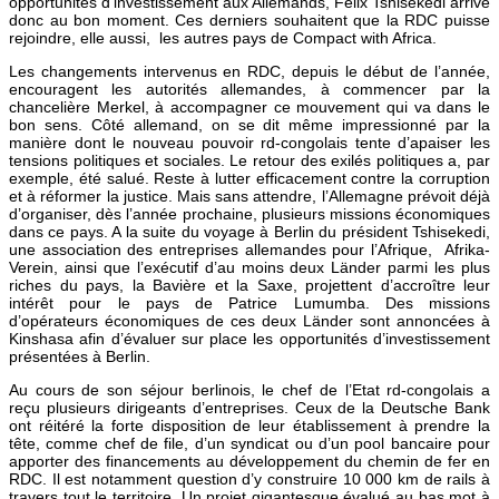
opportunités d’investissement aux Allemands, Félix Tshisekedi arrive
donc au bon moment. Ces derniers souhaitent que la RDC puisse
rejoindre, elle aussi, les autres pays de Compact with Africa.
Les changements intervenus en RDC, depuis le début de l’année,
encouragent les autorités allemandes, à commencer par la
chancelière Merkel, à accompagner ce mouvement qui va dans le
bon sens. Côté allemand, on se dit même impressionné par la
manière dont le nouveau pouvoir rd-congolais tente d’apaiser les
tensions politiques et sociales. Le retour des exilés politiques a, par
exemple, été salué. Reste à lutter efficacement contre la corruption
et à réformer la justice. Mais sans attendre, l’Allemagne prévoit déjà
d’organiser, dès l’année prochaine, plusieurs missions économiques
dans ce pays. A la suite du voyage à Berlin du président Tshisekedi,
une association des entreprises allemandes pour l’Afrique, Afrika-
Verein, ainsi que l’exécutif d’au moins deux Länder parmi les plus
riches du pays, la Bavière et la Saxe, projettent d’accroître leur
intérêt pour le pays de Patrice Lumumba. Des missions
d’opérateurs économiques de ces deux Länder sont annoncées à
Kinshasa afin d’évaluer sur place les opportunités d’investissement
présentées à Berlin.
Au cours de son séjour berlinois, le chef de l’Etat rd-congolais a
reçu plusieurs dirigeants d’entreprises. Ceux de la Deutsche Bank
ont réitéré la forte disposition de leur établissement à prendre la
tête, comme chef de file, d’un syndicat ou d’un pool bancaire pour
apporter des financements au développement du chemin de fer en
RDC. Il est notamment question d’y construire 10 000 km de rails à
travers tout le territoire. Un projet gigantesque évalué au bas mot à