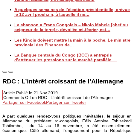
A quelques semaines de l’élection présidentielle, prévue
le 12 avril prochain, à laquelle il ne…
La chanson « Franc Congolais – Nkolo Mabele [chef ou
seigneur de la terre]», dévoilée mi-février, est…
Les Kinois doivent mettre la main à la poche. Le ministre
provincial des Finances de…
La Banque centrale du Congo (BCC) a entrepris
d’atténuer les pressions sur le marché parallèle.…
RDC : L’intérêt croissant de l’Allemagne
Article Publié le
21 Nov 2019
Comments Off
on RDC : L’intérêt croissant de l’Allemagne
Partager sur Facebook
Partager sur Tweeter
A part quelques rendez-vous politiques inévitables, le séjour en
Allemagne du président rd-congolais, Félix Antoine Tshisekedi
Tshilombo, du 14 au 16 novembre, a été essentiellement
économique. Côté allemand, l’engouement pour la République