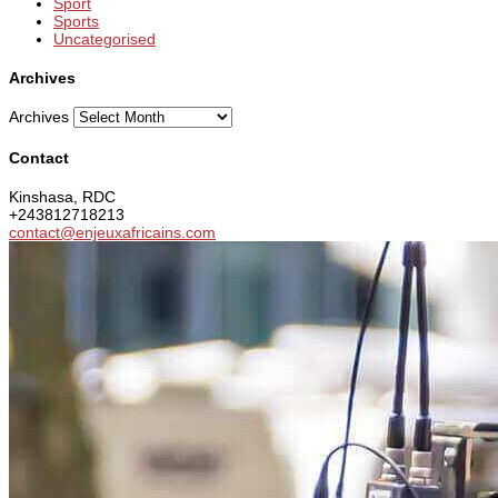
Sport
Sports
Uncategorised
Archives
Archives
Contact
Kinshasa, RDC
+243812718213
contact@enjeuxafricains.com