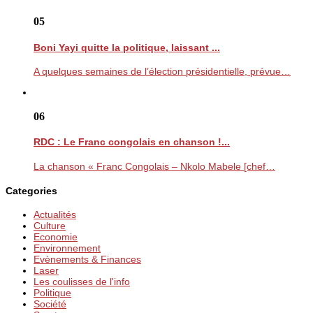
05
Boni Yayi quitte la politique, laissant ...
A quelques semaines de l’élection présidentielle, prévue…
06
RDC : Le Franc congolais en chanson !...
La chanson « Franc Congolais – Nkolo Mabele [chef…
Categories
Actualités
Culture
Economie
Environnement
Evènements & Finances
Laser
Les coulisses de l'info
Politique
Société