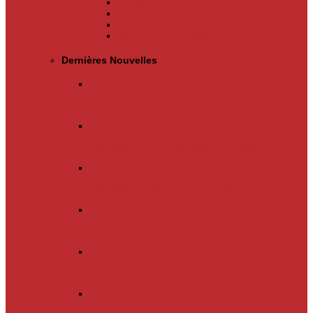
Appels d’offres
Evènements & Finances
Indices & Côtations
Opportunités d’affaires
Dernières Nouvelles
Actualités
Un nouveau cap vient d’être…
Actualités
Un nouveau cap vient d’être…
Actualités
Le mois d’avril s’achève.…
Actualités
La chanson « Franc Congolais…
Actualités
Les Kinois doivent mettre la main…