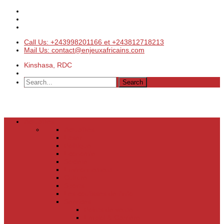
Call Us: +243998201166 et +243812718213
Mail Us: contact@enjeuxafricains.com
Kinshasa, RDC
Actualités
Actualités
Laser
Politique
Economie
Société
Environnement
Culture
Sports
Les coulisses de l’info
Services
Points de vente
Emploi & Carrière