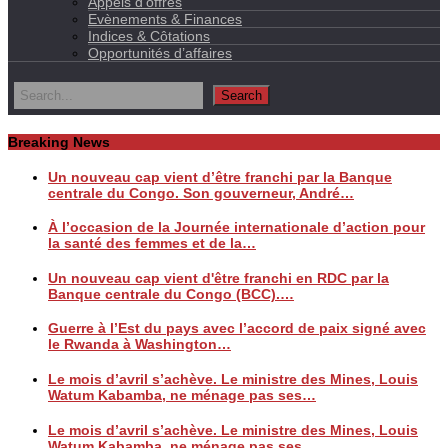
Appels d’offres
Evènements & Finances
Indices & Côtations
Opportunités d’affaires
Breaking News
Un nouveau cap vient d’être franchi par la Banque
centrale du Congo. Son gouverneur, André…
À l’occasion de la Journée internationale d’action pour
la santé des femmes et de la…
Un nouveau cap vient d'être franchi en RDC par la
Banque centrale du Congo (BCC).…
Guerre à l’Est du pays avec l’accord de paix signé avec
le Rwanda à Washington…
Le mois d’avril s’achève. Le ministre des Mines, Louis
Watum Kabamba, ne ménage pas ses…
Le mois d’avril s’achève. Le ministre des Mines, Louis
Watum Kabamba, ne ménage pas ses…