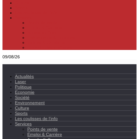
Culture
Sports
Les coulisses de l’info
Services
Points de vente
Emploi & Carrière
Appels d’offres
Evènements & Finances
Indices & Côtations
Opportunités d’affaires
09/08/26
Actualités
Laser
Politique
Economie
Société
Environnement
Culture
Sports
Les coulisses de l’info
Services
Points de vente
Emploi & Carrière