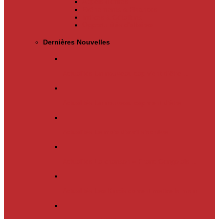
Appels d’offres
Evènements & Finances
Indices & Côtations
Opportunités d’affaires
Dernières Nouvelles
Actualités
Un nouveau cap vient d’être…
Actualités
Un nouveau cap vient d’être…
Actualités
Le mois d’avril s’achève.…
Actualités
La chanson « Franc Congolais…
Actualités
Les Kinois doivent mettre la main…