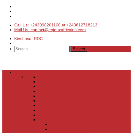
Call Us: +243998201166 et +243812718213
Mail Us: contact@enjeuxafricains.com
Kinshasa, RDC
Actualités
Actualités
Laser
Politique
Economie
Société
Environnement
Culture
Sports
Les coulisses de l’info
Services
Points de vente
Emploi & Carrière