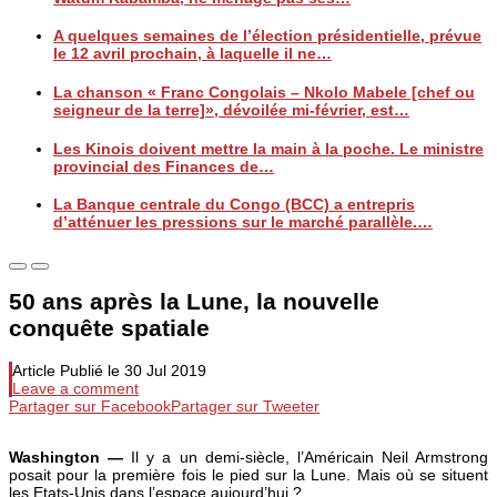
A quelques semaines de l’élection présidentielle, prévue
le 12 avril prochain, à laquelle il ne…
La chanson « Franc Congolais – Nkolo Mabele [chef ou
seigneur de la terre]», dévoilée mi-février, est…
Les Kinois doivent mettre la main à la poche. Le ministre
provincial des Finances de…
La Banque centrale du Congo (BCC) a entrepris
d’atténuer les pressions sur le marché parallèle.…
50 ans après la Lune, la nouvelle
conquête spatiale
Article Publié le
30 Jul 2019
Leave a comment
Partager sur Facebook
Partager sur Tweeter
Washington —
Il y a un demi-siècle, l’Américain Neil Armstrong
posait pour la première fois le pied sur la Lune. Mais où se situent
les Etats-Unis dans l’espace aujourd’hui ?