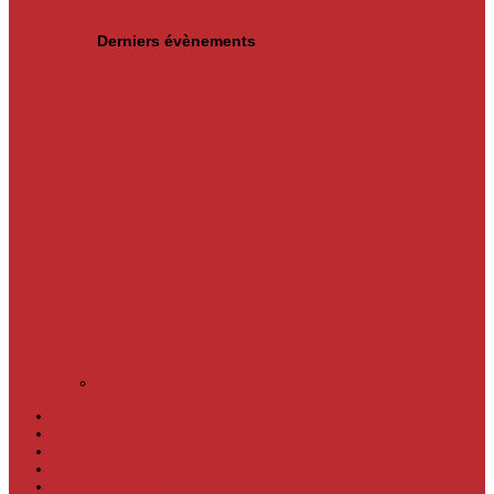
Actualités
« L’Office national de l’emploi…
Derniers évènements
05
Jun
Un nouveau cap vient d’être franchi par la Banque
centrale du Congo. Son gouverneur, André Wameso, a
officiellement lancé, le...
31
May
À l’occasion de la Journée internationale d’action pour
la santé des femmes et de la Journée internationale de
l’hygiène menstruelle,...
31
May
Un nouveau cap vient d'être franchi en RDC par la
Banque centrale du Congo (BCC). Son gouverneur,
André Wameso, a...
Laser
Politique
Economie
Société
Environnement