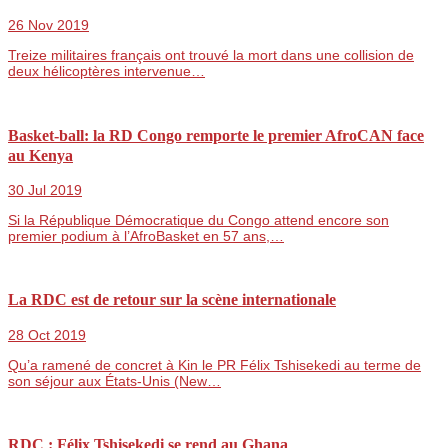
26 Nov 2019
Treize militaires français ont trouvé la mort dans une collision de
deux hélicoptères intervenue…
Basket-ball: la RD Congo remporte le premier AfroCAN face
au Kenya
30 Jul 2019
Si la République Démocratique du Congo attend encore son
premier podium à l’AfroBasket en 57 ans,…
La RDC est de retour sur la scène internationale
28 Oct 2019
Qu’a ramené de concret à Kin le PR Félix Tshisekedi au terme de
son séjour aux États-Unis (New…
RDC : Félix Tshisekedi se rend au Ghana