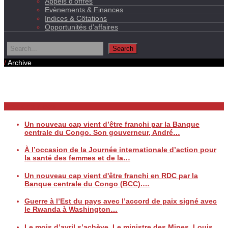
Appels d’offres
Evènements & Finances
Indices & Côtations
Opportunités d’affaires
/
Archive
Daily Archives
Breaking News
Un nouveau cap vient d’être franchi par la Banque
centrale du Congo. Son gouverneur, André…
À l’occasion de la Journée internationale d’action pour
la santé des femmes et de la…
Un nouveau cap vient d'être franchi en RDC par la
Banque centrale du Congo (BCC).…
Guerre à l’Est du pays avec l’accord de paix signé avec
le Rwanda à Washington…
Le mois d’avril s’achève. Le ministre des Mines, Louis