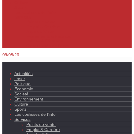
Culture
Sports
Les coulisses de l’info
Services
Points de vente
Emploi & Carrière
Appels d’offres
Evènements & Finances
Indices & Côtations
Opportunités d’affaires
09/08/26
Actualités
Laser
Politique
Economie
Société
Environnement
Culture
Sports
Les coulisses de l’info
Services
Points de vente
Emploi & Carrière