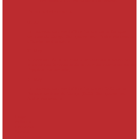
Actualités
« L’Office national de l’emploi…
Derniers évènements
05
Jun
Un nouveau cap vient d’être franchi par la Banque
centrale du Congo. Son gouverneur, André Wameso, a
officiellement lancé, le...
31
May
À l’occasion de la Journée internationale d’action pour
la santé des femmes et de la Journée internationale de
l’hygiène menstruelle,...
31
May
Un nouveau cap vient d'être franchi en RDC par la
Banque centrale du Congo (BCC). Son gouverneur,
André Wameso, a...
Laser
Politique
Economie
Société
Environnement