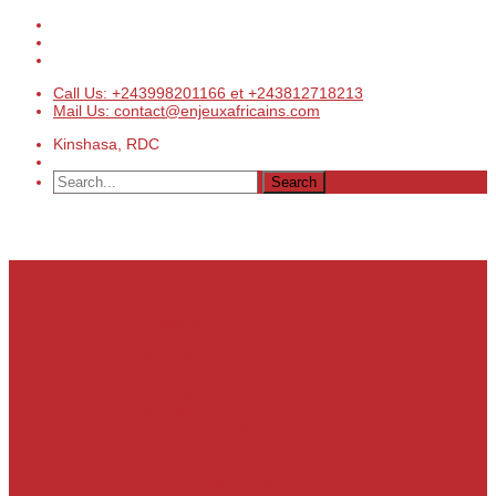
Call Us: +243998201166 et +243812718213
Mail Us: contact@enjeuxafricains.com
Kinshasa, RDC
Actualités
Actualités
Laser
Politique
Economie
Société
Environnement
Culture
Sports
Les coulisses de l’info
Services
Points de vente
Emploi & Carrière