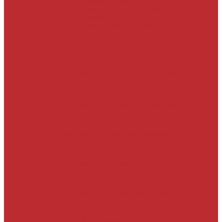
Appels d’offres
Evènements & Finances
Indices & Côtations
Opportunités d’affaires
Dernières Nouvelles
Actualités
Un nouveau cap vient d’être…
Actualités
Un nouveau cap vient d’être…
Actualités
Le mois d’avril s’achève.…
Actualités
La chanson « Franc Congolais…
Actualités
Les Kinois doivent mettre la main…