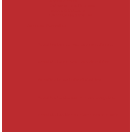
Appels d’offres
Evènements & Finances
Indices & Côtations
Opportunités d’affaires
Dernières Nouvelles
Actualités
Un nouveau cap vient d’être…
Actualités
Un nouveau cap vient d’être…
Actualités
Le mois d’avril s’achève.…
Actualités
La chanson « Franc Congolais…
Actualités
Les Kinois doivent mettre la main…