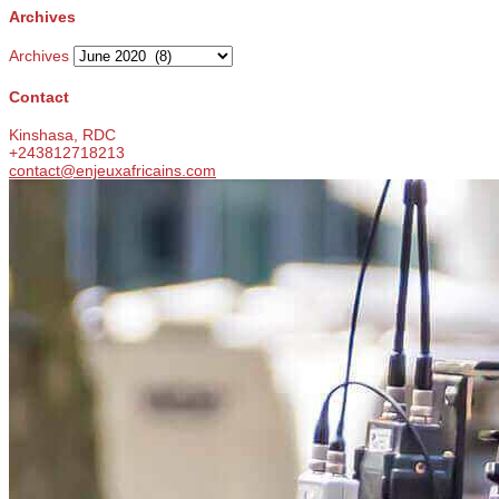
Archives
Archives
Contact
Kinshasa, RDC
+243812718213
contact@enjeuxafricains.com