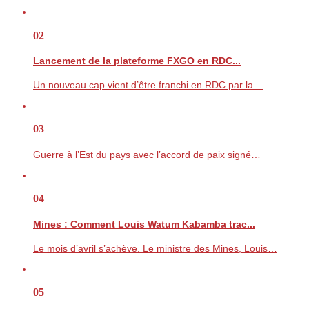
02
Lancement de la plateforme FXGO en RDC...
Un nouveau cap vient d’être franchi en RDC par la…
03
Guerre à l’Est du pays avec l’accord de paix signé…
04
Mines : Comment Louis Watum Kabamba trac...
Le mois d’avril s’achève. Le ministre des Mines, Louis…
05