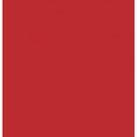
Actualités
« L’Office national de l’emploi…
Derniers évènements
05
Jun
Un nouveau cap vient d’être franchi par la Banque
centrale du Congo. Son gouverneur, André Wameso, a
officiellement lancé, le...
31
May
À l’occasion de la Journée internationale d’action pour
la santé des femmes et de la Journée internationale de
l’hygiène menstruelle,...
31
May
Un nouveau cap vient d'être franchi en RDC par la
Banque centrale du Congo (BCC). Son gouverneur,
André Wameso, a...
Laser
Politique
Economie
Société
Environnement