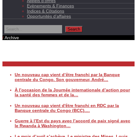
Appels d’offres
Evènements & Finances
Indices & Côtations
Opportunités d’affaires
/
Archive
Daily Archives
Breaking News
Un nouveau cap vient d’être franchi par la Banque
centrale du Congo. Son gouverneur, André…
À l’occasion de la Journée internationale d’action pour
la santé des femmes et de la…
Un nouveau cap vient d'être franchi en RDC par la
Banque centrale du Congo (BCC).…
Guerre à l’Est du pays avec l’accord de paix signé avec
le Rwanda à Washington…
Le mois d’avril s’achève. Le ministre des Mines, Louis