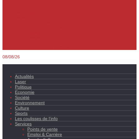
Culture
Sports
Les coulisses de l’info
Services
Points de vente
Emploi & Carrière
Appels d’offres
Evènements & Finances
Indices & Côtations
Opportunités d’affaires
08/08/26
Actualités
Laser
Politique
Economie
Société
Environnement
Culture
Sports
Les coulisses de l’info
Services
Points de vente
Emploi & Carrière