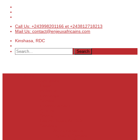
Call Us: +243998201166 et +243812718213
Mail Us: contact@enjeuxafricains.com
Kinshasa, RDC
Actualités
Actualités
Laser
Politique
Economie
Société
Environnement
Culture
Sports
Les coulisses de l’info
Services
Points de vente
Emploi & Carrière