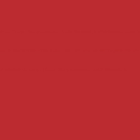
ale du Congo. Son gouverneur, André Wameso, a officiellement lancé, le
a santé des femmes et de la Journée internationale de l’hygiène menstrue
que centrale du Congo (BCC). Son gouverneur, André Wameso, a...