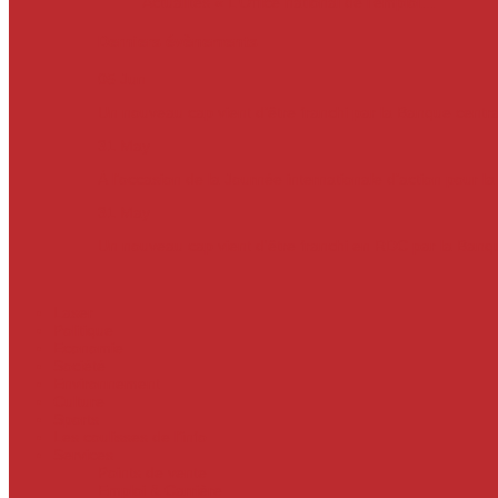
Actualités
« L’Office national de l’emploi…
Derniers évènements
05
Jun
Un nouveau cap vient d’être franchi par la Banque centr
31
May
À l’occasion de la Journée internationale d’action pour l
31
May
Un nouveau cap vient d'être franchi en RDC par la Ban
Laser
Politique
Economie
Société
Environnement
Culture
Sports
Les coulisses de l’info
Services
Points de vente
Emploi & Carrière