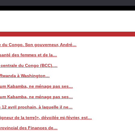
ale du Congo. Son gouverneur, André…
a santé des femmes et de la…
e centrale du Congo (BCC).…
 le Rwanda à Washington…
 Watum Kabamba, ne ménage pas ses…
 Watum Kabamba, ne ménage pas ses…
 12 avril prochain, à laquelle il ne…
neur de la terre]», dévoilée mi-février, est…
 provincial des Finances de…