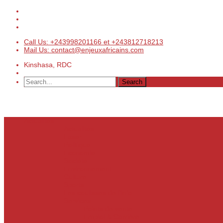
Call Us: +243998201166 et +243812718213
Mail Us: contact@enjeuxafricains.com
Kinshasa, RDC
Actualités
Actualités
Laser
Politique
Economie
Société
Environnement
Culture
Sports
Les coulisses de l’info
Services
Points de vente
Emploi & Carrière