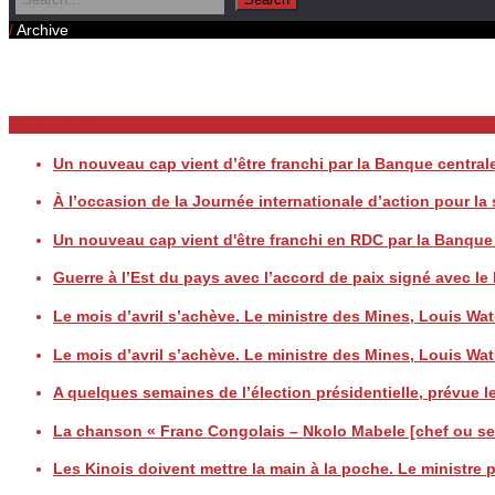
/
Archive
Daily Archives
Breaking News
Un nouveau cap vient d’être franchi par la Banque centr
À l’occasion de la Journée internationale d’action pour l
Un nouveau cap vient d'être franchi en RDC par la Banqu
Guerre à l’Est du pays avec l’accord de paix signé avec
Le mois d’avril s’achève. Le ministre des Mines, Louis
Le mois d’avril s’achève. Le ministre des Mines, Louis
A quelques semaines de l’élection présidentielle, prévue le
La chanson « Franc Congolais – Nkolo Mabele [chef ou seig
Les Kinois doivent mettre la main à la poche. Le ministre