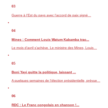
03
Guerre à l’Est du pays avec l’accord de paix signé…
04
Mines : Comment Louis Watum Kabamba trac...
Le mois d’avril s’achève. Le ministre des Mines, Louis…
05
Boni Yayi quitte la politique, laissant ...
A quelques semaines de l’élection présidentielle, prévue…
06
RDC : Le Franc congolais en chanson !...