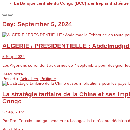
La Banque centrale du Congo (BCC) a entrepris d’atténuer 
Day:
September 5, 2024
ALGERIE / PRESIDENTIELLE : Abdelmadjid
5 Sep, 2024
Les Algériens se rendent aux urnes ce 7 septembre pour désigner le
Read More
Posted in
Actualités
,
Politique
La stratégie tarifaire de la Chine et ses i
Congo
5 Sep, 2024
Par Prof Faustin Luanga, sénateur rd-congolais La récente décision 
Read More