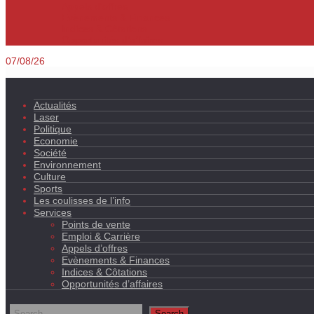
Appels d’offres
Evènements & Finances
Indices & Côtations
Opportunités d’affaires
07/08/26
Actualités
Laser
Politique
Economie
Société
Environnement
Culture
Sports
Les coulisses de l’info
Services
Points de vente
Emploi & Carrière
Appels d’offres
Evènements & Finances
Indices & Côtations
Opportunités d’affaires