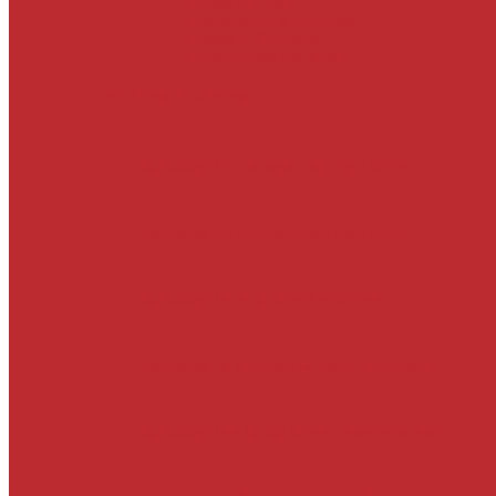
Appels d’offres
Evènements & Finances
Indices & Côtations
Opportunités d’affaires
Dernières Nouvelles
Actualités
Un nouveau cap vient d’être…
Actualités
Un nouveau cap vient d’être…
Actualités
Le mois d’avril s’achève.…
Actualités
La chanson « Franc Congolais…
Actualités
Les Kinois doivent mettre la main…