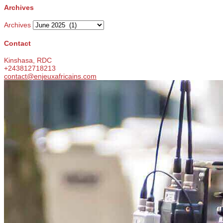
Archives
Archives
Contact
Kinshasa, RDC
+243812718213
contact@enjeuxafricains.com