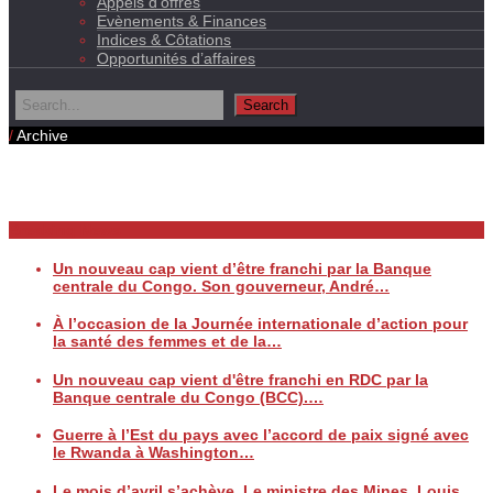
Appels d’offres
Evènements & Finances
Indices & Côtations
Opportunités d’affaires
/
Archive
Daily Archives
Breaking News
Un nouveau cap vient d’être franchi par la Banque
centrale du Congo. Son gouverneur, André…
À l’occasion de la Journée internationale d’action pour
la santé des femmes et de la…
Un nouveau cap vient d'être franchi en RDC par la
Banque centrale du Congo (BCC).…
Guerre à l’Est du pays avec l’accord de paix signé avec
le Rwanda à Washington…
Le mois d’avril s’achève. Le ministre des Mines, Louis