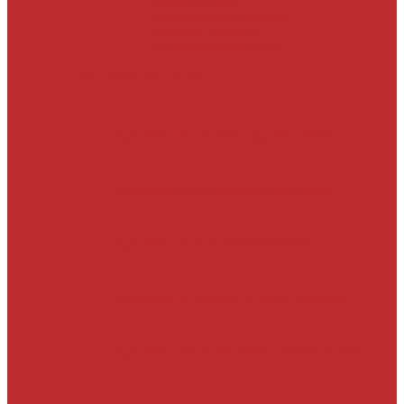
Appels d’offres
Evènements & Finances
Indices & Côtations
Opportunités d’affaires
Dernières Nouvelles
Actualités
Un nouveau cap vient d’être…
Actualités
Un nouveau cap vient d’être…
Actualités
Le mois d’avril s’achève.…
Actualités
La chanson « Franc Congolais…
Actualités
Les Kinois doivent mettre la main…