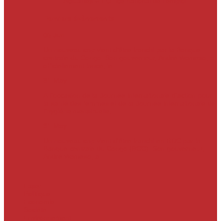
Actualités
« L’Office national de l’emploi…
Derniers évènements
05
Jun
Un nouveau cap vient d’être franchi par la Banque
centrale du Congo. Son gouverneur, André Wameso, a
officiellement lancé, le...
31
May
À l’occasion de la Journée internationale d’action pour
la santé des femmes et de la Journée internationale de
l’hygiène menstruelle,...
31
May
Un nouveau cap vient d'être franchi en RDC par la
Banque centrale du Congo (BCC). Son gouverneur,
André Wameso, a...
Laser
Politique
Economie
Société
Environnement