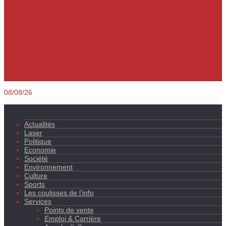
Culture
Sports
Les coulisses de l’info
Services
Points de vente
Emploi & Carrière
Appels d’offres
Evènements & Finances
Indices & Côtations
Opportunités d’affaires
08/08/26
Actualités
Laser
Politique
Economie
Société
Environnement
Culture
Sports
Les coulisses de l’info
Services
Points de vente
Emploi & Carrière