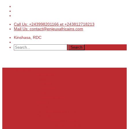
Call Us: +243998201166 et +243812718213
Mail Us: contact@enjeuxafricains.com
Kinshasa, RDC
Actualités
Actualités
Laser
Politique
Economie
Société
Environnement
Culture
Sports
Les coulisses de l’info
Services
Points de vente
Emploi & Carrière