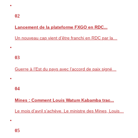
02
Lancement de la plateforme FXGO en RDC...
Un nouveau cap vient d’être franchi en RDC par la…
03
Guerre à l’Est du pays avec l’accord de paix signé…
04
Mines : Comment Louis Watum Kabamba trac...
Le mois d’avril s’achève. Le ministre des Mines, Louis…
05