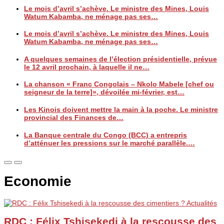
Le mois d’avril s’achève. Le ministre des Mines, Louis
Watum Kabamba, ne ménage pas ses…
Le mois d’avril s’achève. Le ministre des Mines, Louis
Watum Kabamba, ne ménage pas ses…
A quelques semaines de l’élection présidentielle, prévue
le 12 avril prochain, à laquelle il ne…
La chanson « Franc Congolais – Nkolo Mabele [chef ou
seigneur de la terre]», dévoilée mi-février, est…
Les Kinois doivent mettre la main à la poche. Le ministre
provincial des Finances de…
La Banque centrale du Congo (BCC) a entrepris
d’atténuer les pressions sur le marché parallèle.…
Economie
Actualités
RDC : Félix Tshisekedi à la rescousse des