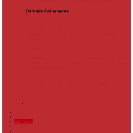
Actualités
« L’Office national de l’emploi…
Derniers évènements
05
Jun
Un nouveau cap vient d’être franchi par la Banque
centrale du Congo. Son gouverneur, André Wameso, a
officiellement lancé, le...
31
May
À l’occasion de la Journée internationale d’action pour
la santé des femmes et de la Journée internationale de
l’hygiène menstruelle,...
31
May
Un nouveau cap vient d'être franchi en RDC par la
Banque centrale du Congo (BCC). Son gouverneur,
André Wameso, a...
Laser
Politique
Economie
Société
Environnement