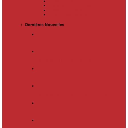
Appels d’offres
Evènements & Finances
Indices & Côtations
Opportunités d’affaires
Dernières Nouvelles
Actualités
Un nouveau cap vient d’être…
Actualités
Un nouveau cap vient d’être…
Actualités
Le mois d’avril s’achève.…
Actualités
La chanson « Franc Congolais…
Actualités
Les Kinois doivent mettre la main…