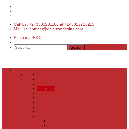
Call Us: +243998201166 et +243812718213
Mail Us: contact@enjeuxafricains.com
Kinshasa, RDC
Actualités
Actualités
Laser
Politique
Economie
Société
Environnement
Culture
Sports
Les coulisses de l’info
Services
Points de vente
Emploi & Carrière