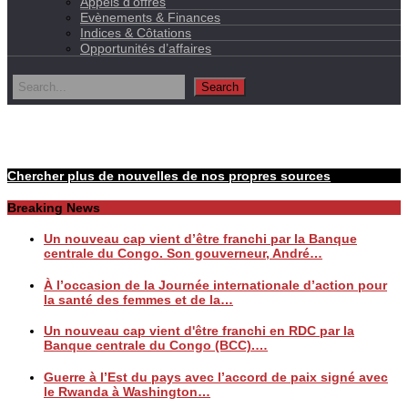
Appels d’offres
Evènements & Finances
Indices & Côtations
Opportunités d’affaires
Nouvelles de la realité
Chercher plus de nouvelles de nos propres sources
Breaking News
Un nouveau cap vient d’être franchi par la Banque
centrale du Congo. Son gouverneur, André…
À l’occasion de la Journée internationale d’action pour
la santé des femmes et de la…
Un nouveau cap vient d'être franchi en RDC par la
Banque centrale du Congo (BCC).…
Guerre à l’Est du pays avec l’accord de paix signé avec
le Rwanda à Washington…