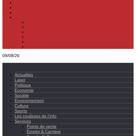
Culture
Sports
Les coulisses de l’info
Services
Points de vente
Emploi & Carrière
Appels d’offres
Evènements & Finances
Indices & Côtations
Opportunités d’affaires
09/08/26
Actualités
Laser
Politique
Economie
Société
Environnement
Culture
Sports
Les coulisses de l’info
Services
Points de vente
Emploi & Carrière